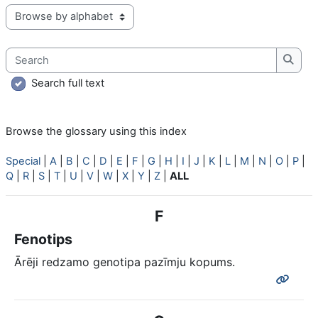
Browse the glossary using this index
Search
Searc
Search full text
Browse the glossary using this index
Special
|
A
|
B
|
C
|
D
|
E
|
F
|
G
|
H
|
I
|
J
|
K
|
L
|
M
|
N
|
O
|
P
|
Q
|
R
|
S
|
T
|
U
|
V
|
W
|
X
|
Y
|
Z
|
ALL
F
Fenotips
Ārēji redzamo genotipa pazīmju kopums.