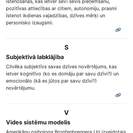
īstenošanas, kas ietver sevī sevis pieņemšanu,
pozitīvas attiecības ar citiem, autonomiju, prasmi
īstenot ikdienas vajadzības, dzīves mērķi un
personisko izaugsmi.
S
Subjektīvā labklājība
Cilvēka subjektīvs savas dzīves novērtējums, kas
ietver kognitīvo (ko es domāju par savu dzīvi?) un
emocionālo (kā es jūtos par savu dzīvi?)
novērtējumu.
V
Vides sistēmu modelis
Amerikāņu psihologa Bronfenbrennera Uri izveidotais