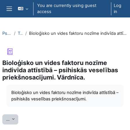
Skip to main content
You are currently using guest
Log
access
in
Side panel
PsihT000
Topic 6
Bioloģisko un vides faktoru nozīme indivīda attīstībā – psihiskās veselības priekšnosacījumi. Vārdnīca.
Bioloģisko un vides faktoru nozīme
indivīda attīstībā – psihiskās veselības
priekšnosacījumi. Vārdnīca.
Completion requirements
Bioloģisko un vides faktoru nozīme indivīda attīstībā –
psihiskās veselības priekšnosacījumi.
Export entries
...