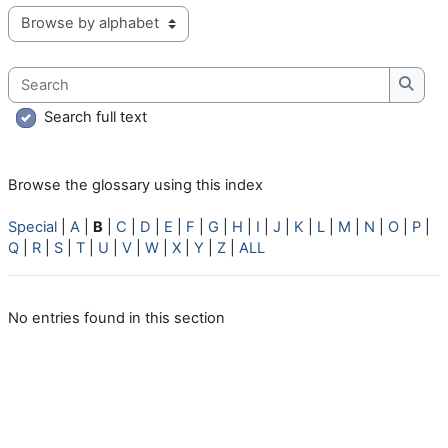
Browse the glossary using this index
Search
Searc
Search full text
Browse the glossary using this index
Special
|
A
|
B
|
C
|
D
|
E
|
F
|
G
|
H
|
I
|
J
|
K
|
L
|
M
|
N
|
O
|
P
|
Q
|
R
|
S
|
T
|
U
|
V
|
W
|
X
|
Y
|
Z
|
ALL
No entries found in this section