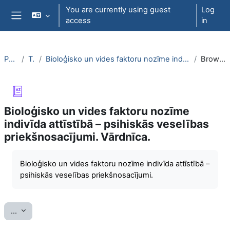
Skip to main content
You are currently using guest
Log
access
in
Side panel
PsihT000
Topic 6
Bioloģisko un vides faktoru nozīme indivīda attīstībā – psihiskās veselības priekšnosacījumi. Vārdnīca.
Browse by alphabet
Bioloģisko un vides faktoru nozīme
indivīda attīstībā – psihiskās veselības
priekšnosacījumi. Vārdnīca.
Completion requirements
Bioloģisko un vides faktoru nozīme indivīda attīstībā –
psihiskās veselības priekšnosacījumi.
Export entries
...