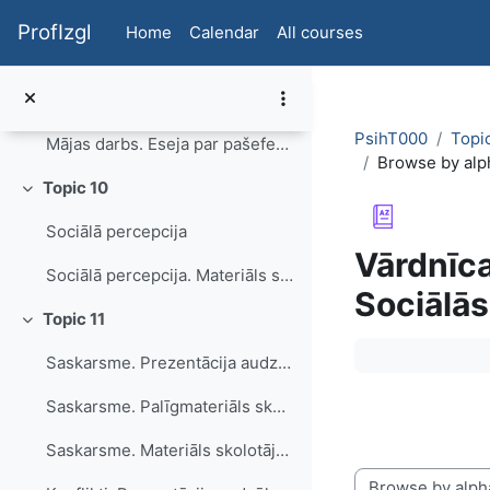
Skip to main content
Kontroles lokuss, vērtības. Materiāls skolotājam
ProfIzgl
Home
Calendar
All courses
Kontroles lokuss, vērtības. Prezentācija audzēkņiem.
Sociāli nosacītās personības īpašības. Vārdnīca
PsihT000
Topi
Mājas darbs. Eseja par pašefektivitāti.
Browse by alp
Topic 10
Collapse
Sociālā percepcija
Vārdnīca
Sociālā percepcija. Materiāls skolotājam
Sociālās
Topic 11
Collapse
Completion re
Saskarsme. Prezentācija audzēkņiem
Saskarsme. Palīgmateriāls skolotājam. Prezentācija ar piezīmēm.
Saskarsme. Materiāls skolotājam.