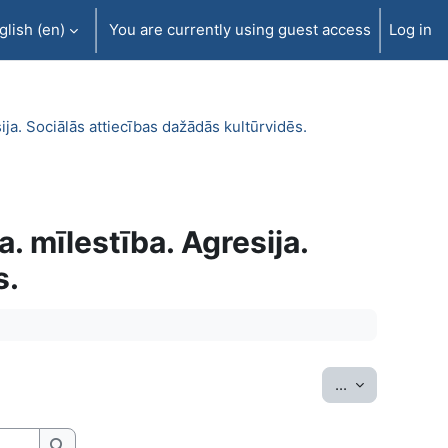
lish ‎(en)‎
You are currently using guest access
Log in
ija. Sociālās attiecības dažādās kultūrvidēs.
. mīlestība. Agresija.
s.
Export entrie
...