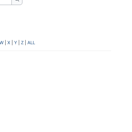
Search
W
|
X
|
Y
|
Z
|
ALL