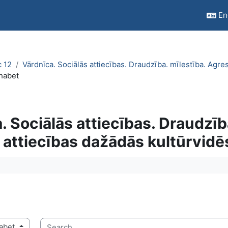
Eng
c 12
Vārdnīca. Sociālās attiecības. Draudzība. mīlestība. Agres
habet
. Sociālās attiecības. Draudzība
 attiecības dažādās kultūrvidē
quirements
Search