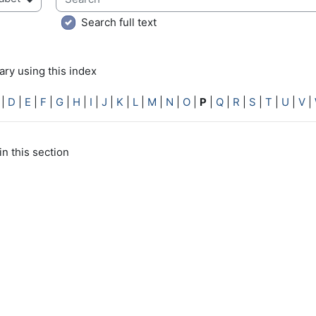
ry using this index
Search full text
ry using this index
|
D
|
E
|
F
|
G
|
H
|
I
|
J
|
K
|
L
|
M
|
N
|
O
|
P
|
Q
|
R
|
S
|
T
|
U
|
V
|
in this section