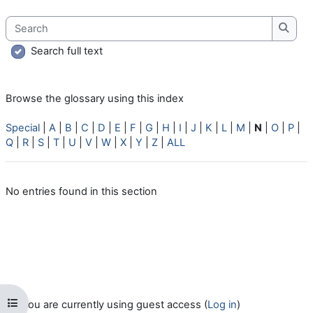
Search
Searc
Search full text
Browse the glossary using this index
Special
|
A
|
B
|
C
|
D
|
E
|
F
|
G
|
H
|
I
|
J
|
K
|
L
|
M
|
N
|
O
|
P
|
Q
|
R
|
S
|
T
|
U
|
V
|
W
|
X
|
Y
|
Z
|
ALL
No entries found in this section
Open course index
You are currently using guest access (
Log in
)