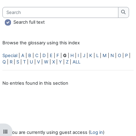
Search
Searc
Search full text
Browse the glossary using this index
Special
|
A
|
B
|
C
|
D
|
E
|
F
|
G
|
H
|
I
|
J
|
K
|
L
|
M
|
N
|
O
|
P
|
Q
|
R
|
S
|
T
|
U
|
V
|
W
|
X
|
Y
|
Z
|
ALL
No entries found in this section
Open course index
You are currently using guest access (
Log in
)