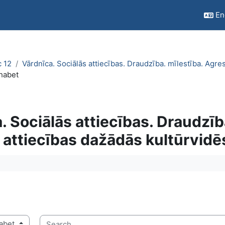
Eng
c 12
Vārdnīca. Sociālās attiecības. Draudzība. mīlestība. Agres
habet
. Sociālās attiecības. Draudzība
 attiecības dažādās kultūrvidē
quirements
Search