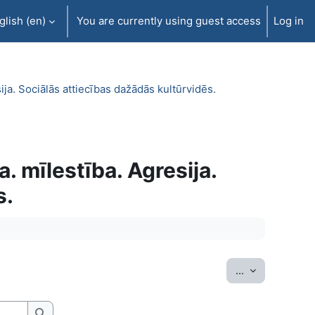
lish ‎(en)‎
You are currently using guest access
Log in
ija. Sociālās attiecības dažādās kultūrvidēs.
. mīlestība. Agresija.
s.
Export entrie
...