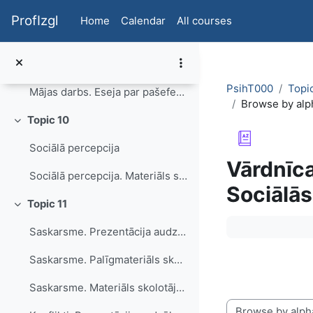
Skip to main content
Kontroles lokuss, vērtības. Materiāls skolotājam
ProfIzgl
Home
Calendar
All courses
Kontroles lokuss, vērtības. Prezentācija audzēkņiem.
Sociāli nosacītās personības īpašības. Vārdnīca
PsihT000
Topi
Mājas darbs. Eseja par pašefektivitāti.
Browse by alp
Topic 10
Collapse
Sociālā percepcija
Vārdnīca
Sociālā percepcija. Materiāls skolotājam
Sociālās
Topic 11
Collapse
Completion re
Saskarsme. Prezentācija audzēkņiem
Saskarsme. Palīgmateriāls skolotājam. Prezentācija ar piezīmēm.
Saskarsme. Materiāls skolotājam.