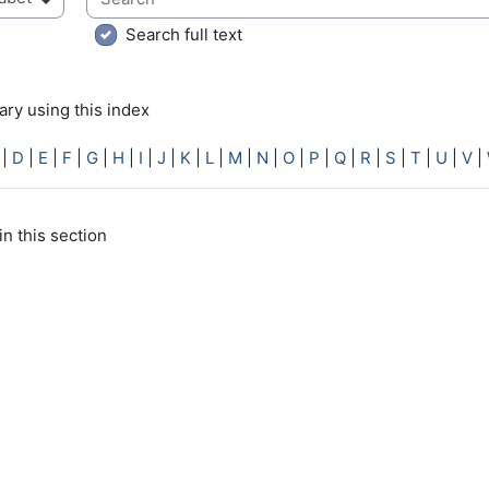
ry using this index
Search full text
ry using this index
|
D
|
E
|
F
|
G
|
H
|
I
|
J
|
K
|
L
|
M
|
N
|
O
|
P
|
Q
|
R
|
S
|
T
|
U
|
V
|
in this section