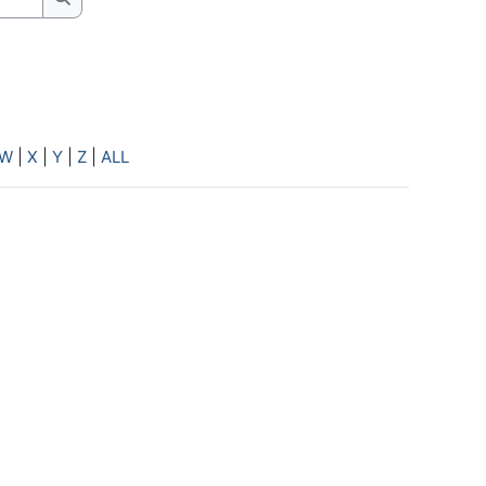
Search
W
|
X
|
Y
|
Z
|
ALL