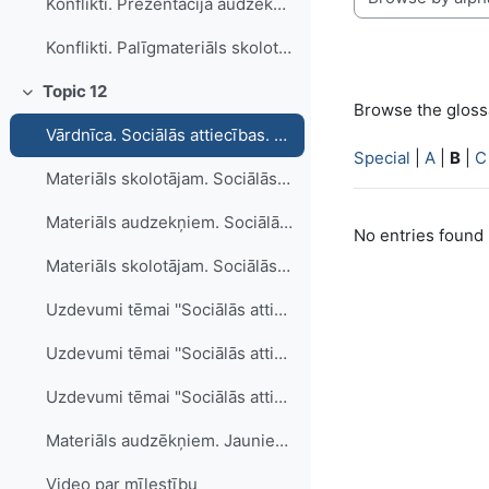
Konflikti. Prezentācija audzēkņiem.
Browse the glossa
Konflikti. Palīgmateriāls skolotājam. Uzdevumi, vārdnīca.
Topic 12
Collapse
Browse the glossa
Vārdnīca. Sociālās attiecības. Draudzība. mīlestība. Agresija. Sociālās attiecības dažādās kultūrvidēs.
Special
|
A
|
B
|
C
Materiāls skolotājam. Sociālās attiecības. Draudzība. Mīlestība. Agresija.
Materiāls audzekņiem. Sociālās attiecības.Draudzība. Mīlestība. Agresija.
No entries found 
Materiāls skolotājam. Sociālās attiecības dažādās kultūrvidēs. Jauniešu subkultūra
Uzdevumi tēmai ''Sociālās attiecības"
Uzdevumi tēmai ''Sociālās attiecības"
Uzdevumi tēmai "Sociālās attiecības dažādās kultūrvidēs. Jauniešu subkultūra"
Materiāls audzēkņiem. Jauniešu subkultūra
Video par mīlestību