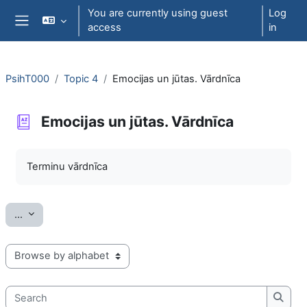
Skip to main content
You are currently using guest
Log
access
in
Side panel
PsihT000
Topic 4
Emocijas un jūtas. Vārdnīca
Emocijas un jūtas. Vārdnīca
Completion requirements
Terminu vārdnīca
Export entries
...
Browse the glossary using this index
Search