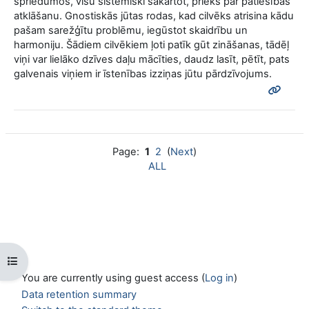
spriedumos, visu sistēmiski sakārtot, prieks par patiesības
atklāšanu. Gnostiskās jūtas rodas, kad cilvēks atrisina kādu
pašam sarežģītu problēmu, iegūstot skaidrību un
harmoniju. Šādiem cilvēkiem ļoti patīk gūt zināšanas, tādēļ
viņi var lielāko dzīves daļu mācīties, daudz lasīt, pētīt, pats
galvenais viņiem ir īstenības izziņas jūtu pārdzīvojums.
Page:
1
2
(
Next
)
ALL
Open course index
You are currently using guest access (
Log in
)
Data retention summary