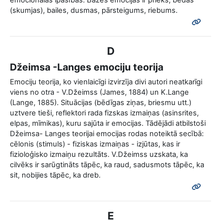
emocionālas īpašības. Bāzes emocijas ir prieks, bēdas
(skumjas), bailes, dusmas, pārsteigums, riebums.
D
Džeimsa -Langes emociju teorija
Emociju teorija, ko vienlaicīgi izvirzīja divi autori neatkarīgi
viens no otra - V.Džeimss (James, 1884) un K.Lange
(Lange, 1885). Situācijas (bēdīgas ziņas, briesmu utt.)
uztvere tieši, reflektori rada fizskas izmaiņas (asinsrites,
elpas, mīmikas), kuru sajūta ir emocijas. Tādējādi atbilstoši
Džeimsa- Langes teorijai emocijas rodas noteiktā secībā:
cēlonis (stimuls) - fiziskas izmaiņas - izjūtas, kas ir
fizioloģisko izmaiņu rezultāts. V.Džeimss uzskata, ka
cilvēks ir sarūgtināts tāpēc, ka raud, sadusmots tāpēc, ka
sit, nobijies tāpēc, ka dreb.
E