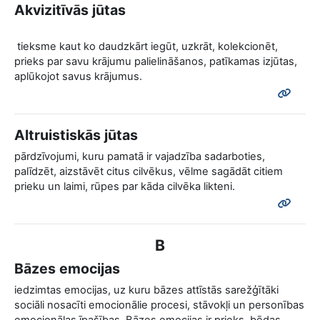
Akvizitīvās jūtas
tieksme kaut ko daudzkārt iegūt, uzkrāt, kolekcionēt,
prieks par savu krājumu palielināšanos, patīkamas izjūtas,
aplūkojot savus krājumus.
Altruistiskās jūtas
pārdzīvojumi, kuru pamatā ir vajadzība sadarboties,
palīdzēt, aizstāvēt citus cilvēkus, vēlme sagādāt citiem
prieku un laimi, rūpes par kāda cilvēka likteni.
B
Bāzes emocijas
iedzimtas emocijas, uz kuru bāzes attīstās sarežģītāki
sociāli nosacīti emocionālie procesi, stāvokļi un personības