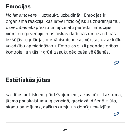
Emocijas
No lat.emovere -
uztraukt, uzbudināt.
Emocijas ir
organisma reakcija, kas ietver fizioloģisku uzbudinājumu,
uzvedības ekspresiju un apzinātu pieredzi. Emocijas ir
viens no galvenajiem psihiskās darbības un uzvedības
iekšējās regulācijas mehānismiem, kas vērstas uz aktuālu
vajadzību apmierināšanu. Emocijas slikti padodas gribas
kontrolei, un tās ir grūti izsaukt pēc paša vēlēšanās.
Estētiskās jūtas
saistītas ar liriskiem pārdzīvojumiem, alkas pēc skaistuma,
jūsma par skaistumu, gleznainā, graciozā, diženā izjūta,
skaņu baudījums, gaišu skumju un domīguma izjūta.