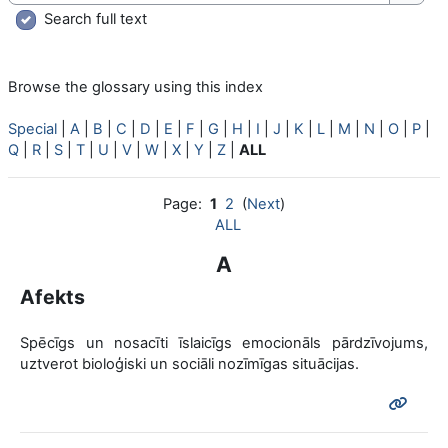
Searc
Search full text
Browse the glossary using this index
Special
|
A
|
B
|
C
|
D
|
E
|
F
|
G
|
H
|
I
|
J
|
K
|
L
|
M
|
N
|
O
|
P
|
Q
|
R
|
S
|
T
|
U
|
V
|
W
|
X
|
Y
|
Z
|
ALL
Page:
1
2
(
Next
)
ALL
A
Afekts
Spēcīgs un nosacīti īslaicīgs emocionāls pārdzīvojums,
uztverot bioloģiski un sociāli nozīmīgas situācijas.