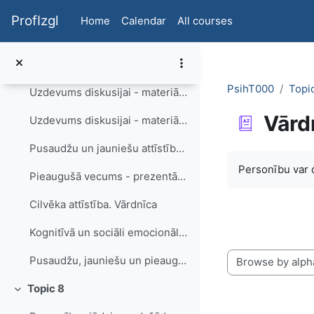
Skip to main content
Bērnu kognitīvā attīstība - materiāls skolotājam
ProfIzgl
Home
Calendar
All courses
Bērnu sociālā un emocionālā attīstība - prezentācija audzēkņiem
Bērnu sociālā un emocionālā attīstība - materiāls skolotājam
PsihT000
Topi
Uzdevums diskusijai - materiāls audzēkņiem
Vārd
Uzdevums diskusijai - materiāls skolotājam
Pusaudžu un jauniešu attīstība - prezentācija audzēkņiem
Completion re
Personību var 
Pieaugušā vecums - prezentācija audzēkņiem
Cilvēka attīstība. Vārdnīca
Kognitīvā un sociāli emocionālā attīstība. Tests
Pusaudžu, jauniešu un pieaugušā vecums. Tests.
Browse the glossa
Topic 8
Collapse