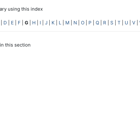
ry using this index
|
D
|
E
|
F
|
G
|
H
|
I
|
J
|
K
|
L
|
M
|
N
|
O
|
P
|
Q
|
R
|
S
|
T
|
U
|
V
|
in this section