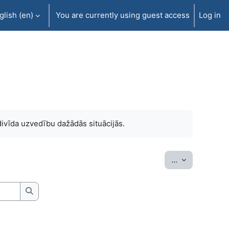
lish ‎(en)‎
You are currently using guest access
Log in
ivīda uzvedību dažādās situācijās.
Export entrie
...
Search