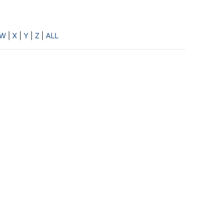
W
|
X
|
Y
|
Z
|
ALL