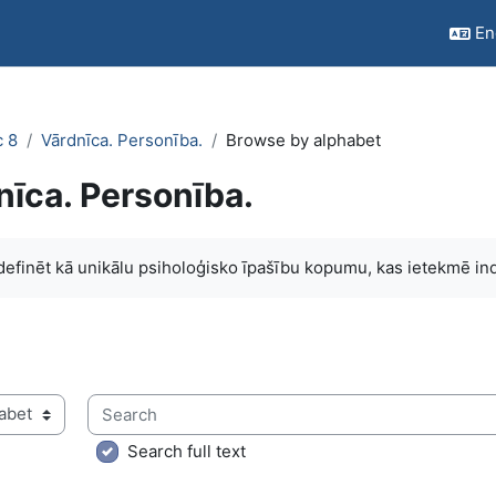
Eng
c 8
Vārdnīca. Personība.
Browse by alphabet
nīca. Personība.
quirements
definēt kā unikālu psiholoģisko īpašību kopumu, kas ietekmē ind
Search
ry using this index
Search full text