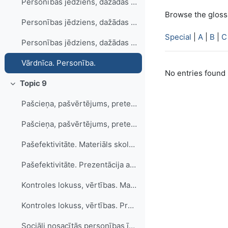
Personības jēdziens, dažādas pieejas personības skaidrošanā. Prezentācija audzēkņiem.
Browse the glossa
Personības jēdziens, dažādas pieejas personības skaidrošanā. Materiāls skolotājam.
Special
|
A
|
B
|
C
Personības jēdziens, dažādas pieejas personības skaidrošanā. Tests.
Vārdnīca. Personība.
No entries found 
Topic 9
Collapse
Pašcieņa, pašvērtējums, pretenziju līmenis. Materiāls skolotājam.
Pašcieņa, pašvērtējums, pretenziju līmenis. Prezentācija audzēkņiem.
Pašefektivitāte. Materiāls skolotājam.
Pašefektivitāte. Prezentācija audzēkņiem.
Kontroles lokuss, vērtības. Materiāls skolotājam
Kontroles lokuss, vērtības. Prezentācija audzēkņiem.
Sociāli nosacītās personības īpašības. Vārdnīca