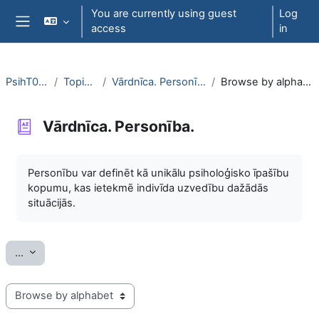
Skip to main content
You are currently using guest
Log
access
in
Side panel
PsihT000
Topic 8
Vārdnīca. Personība.
Browse by alphabet
Vārdnīca. Personība.
Completion requirements
Personību var definēt kā unikālu psiholoģisko īpašību
kopumu, kas ietekmē indivīda uzvedību dažādās
situācijās.
Export entries
...
Browse the glossary using this index