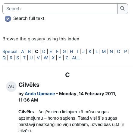
Search
Searc
Search full text
Browse the glossary using this index
Special
|
A
|
B
|
C
|
D
|
E
|
F
|
G
|
H
|
I
|
J
|
K
|
L
|
M
|
N
|
O
|
P
|
Q
|
R
|
S
|
T
|
U
|
V
|
W
|
X
|
Y
|
Z
|
ALL
C
Cilvēks
AU
by
Anda Upmane
- Monday, 14 February 2011,
11:36 AM
Cilvēks
– šo jēdzienu lietojam kā mūsu sugas
apzīmējumu – homo sapiens. Tātad visi šīs sugas
pārstāvji neatkarīgi no viņu dotībām, uzvedības u.t.t. ir
cilvēki.