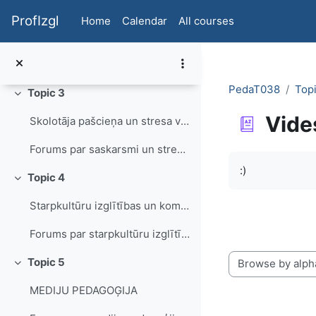
Skip to main content
Cienījamie kursu dalībnieki! Tālākizglītības kurs...
ProfIzgl
Home
Calendar
All courses
Ne vēlāk kā 2 nedēļas pēc pēdējas kursu nodarbības...
Forums par anketām un kursu organizāciju
PedaT038
Topi
Topic 3
Collapse
Vides
Skolotāja pašcieņa un stresa vadīšana
Forums par saskarsmi un stresa vadīšanu
Completion re
:)
Topic 4
Collapse
Starpkultūru izglītības un komunikācijas aktualitātes pedagoģijā
Forums par starpkultūru izglītību
Topic 5
Collapse
Browse the glossa
MEDIJU PEDAGOĢIJA