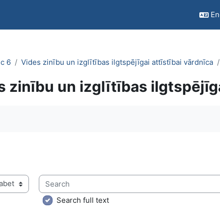
Eng
c 6
Vides zinību un izglītības ilgtspējīgai attīstībai vārdnīca
 zinību un izglītības ilgtspējīg
quirements
Search
ry using this index
Search full text