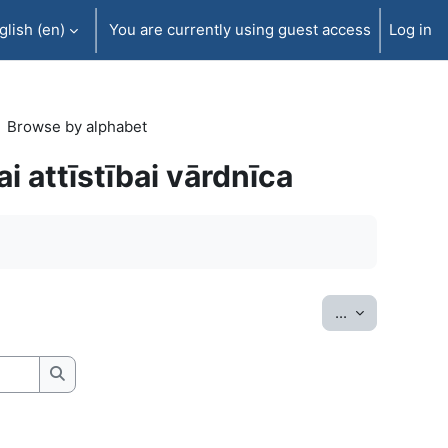
lish ‎(en)‎
You are currently using guest access
Log in
Browse by alphabet
ai attīstībai vārdnīca
Export entrie
...
Search