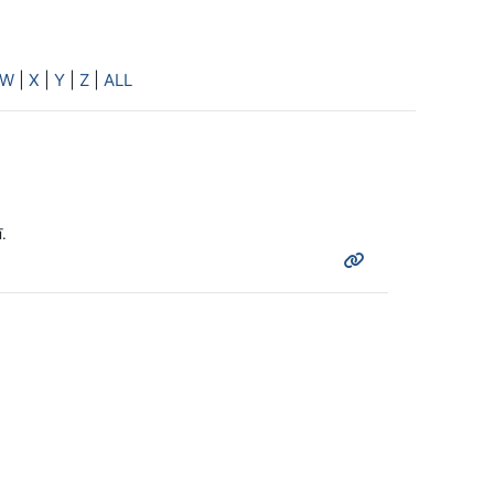
W
|
X
|
Y
|
Z
|
ALL
.