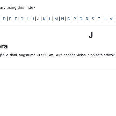
ry using this index
|
D
|
E
|
F
|
G
|
H
|
I
|
J
|
K
|
L
|
M
|
N
|
O
|
P
|
Q
|
R
|
S
|
T
|
U
|
V
|
J
ēra
ējie slāņi, augstumā virs 50 km, kurā esošās vielas ir jonizētā stāvoklī