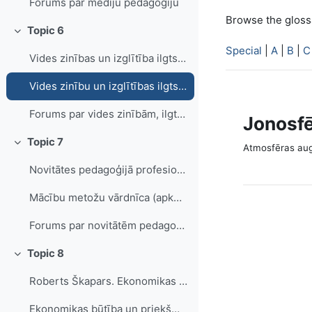
Forums par mediju pedagoģiju
Browse the glossa
Topic 6
Collapse
Special
|
A
|
B
|
C
Vides zinības un izglītība ilgtspējīgai attīstībai
Vides zinību un izglītības ilgtspējīgai attīstībai vārdnīca
Forums par vides zinībām, ilgtspējīgu attīstību un izglītību ilgtspējīgai attīstībai
Jonosf
Topic 7
Collapse
Atmosfēras augš
Novitātes pedagoģijā profesionālās izglītības skolotājiem
Mācību metožu vārdnīca (apkopoja D.Kalniņa, L.Mackēviča)
Forums par novitātēm pedagoģijā
Topic 8
Collapse
Roberts Škapars. Ekonomikas būtība un priekšmets. Teorija. (e-grāmata)
Ekonomikas būtība un priekšmets. Loģiskās shēmas