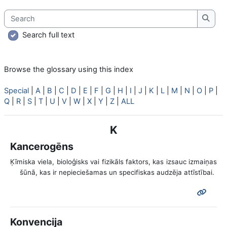
Search
Searc
Search full text
Browse the glossary using this index
Special
|
A
|
B
|
C
|
D
|
E
|
F
|
G
|
H
|
I
|
J
|
K
|
L
|
M
|
N
|
O
|
P
|
Q
|
R
|
S
|
T
|
U
|
V
|
W
|
X
|
Y
|
Z
|
ALL
K
Kancerogēns
Ķīmiska viela, bioloģisks vai fizikāls faktors, kas izsauc izmaiņas
šūnā, kas ir nepieciešamas un specifiskas audzēja attīstībai.
Konvencija