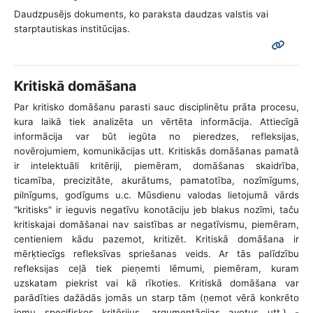
Daudzpusējs dokuments, ko paraksta daudzas valstis vai
starptautiskas institūcijas.
Kritiskā domāšana
Par kritisko domāšanu parasti sauc disciplinētu prāta procesu,
kura laikā tiek analizēta un vērtēta informācija. Attiecīgā
informācija var būt iegūta no pieredzes, refleksijas,
novērojumiem, komunikācijas utt. Kritiskās domāšanas pamatā
ir intelektuāli kritēriji, piemēram, domāšanas skaidrība,
ticamība, precizitāte, akurātums, pamatotība, nozīmīgums,
pilnīgums, godīgums u.c. Mūsdienu valodas lietojumā vārds
"kritisks" ir ieguvis negatīvu konotāciju jeb blakus nozīmi, taču
kritiskajai domāšanai nav saistības ar negatīvismu, piemēram,
centieniem kādu pazemot, kritizēt. Kritiskā domāšana ir
mērķtiecīgs refleksīvas spriešanas veids. Ar tās palīdzību
refleksijas ceļā tiek pieņemti lēmumi, piemēram, kuram
uzskatam piekrist vai kā rīkoties. Kritiskā domāšana var
parādīties dažādās jomās un starp tām (ņemot vērā konkrēto
jomu specifiskos kritērijus, argumentācijas avotus utt.) -