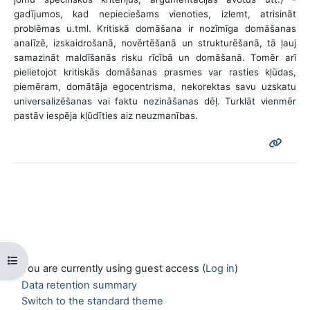
gadījumos, kad nepieciešams vienoties, izlemt, atrisināt
problēmas u.tml. Kritiskā domāšana ir nozīmīga domāšanas
analīzē, izskaidrošanā, novērtēšanā un strukturēšanā, tā ļauj
samazināt maldīšanās risku rīcībā un domāšanā. Tomēr arī
pielietojot kritiskās domāšanas prasmes var rasties kļūdas,
piemēram, domātāja egocentrisma, nekorektas savu uzskatu
universalizēšanas vai faktu nezināšanas dēļ. Turklāt vienmēr
pastāv iespēja kļūdīties aiz neuzmanības.
Open course index
You are currently using guest access (
Log in
)
Data retention summary
Switch to the standard theme