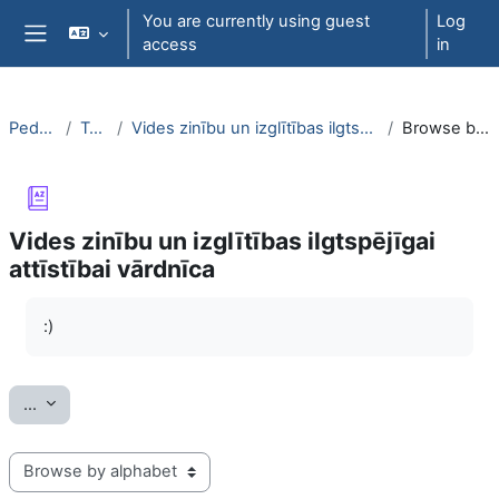
Skip to main content
You are currently using guest
Log
access
in
Side panel
PedaT038
Topic 6
Vides zinību un izglītības ilgtspējīgai attīstībai vārdnīca
Browse by alphabet
Vides zinību un izglītības ilgtspējīgai
attīstībai vārdnīca
Completion requirements
:)
Export entries
...
Browse the glossary using this index