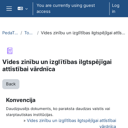
Skip to main content
You are currently using guest
Log
access
in
Side panel
PedaT038
Topic 6
Vides zinību un izglītības ilgtspējīgai attīstībai vārdnīca
Vides zinību un izglītības ilgtspējīgai
attīstībai vārdnīca
Back
Konvencija
Daudzpusējs dokuments, ko paraksta daudzas valstis vai
starptautiskas institūcijas.
»
Vides zinību un izglītības ilgtspējīgai attīstībai
vārdnīca