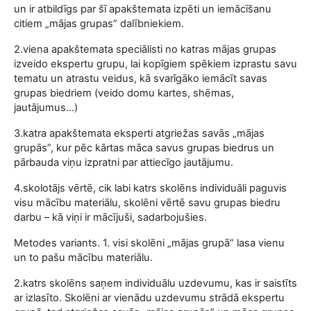
un ir atbildīgs par šī apakštemata izpēti un iemācīšanu
citiem „mājas grupas” dalībniekiem.
2.viena apakštemata speciālisti no katras mājas grupas
izveido ekspertu grupu, lai kopīgiem spēkiem izprastu savu
tematu un atrastu veidus, kā svarīgāko iemācīt savas
grupas biedriem (veido domu kartes, shēmas,
jautājumus...)
3.katra apakštemata eksperti atgriežas savās „mājas
grupās”, kur pēc kārtas māca savus grupas biedrus un
pārbauda viņu izpratni par attiecīgo jautājumu.
4.skolotājs vērtē, cik labi katrs skolēns individuāli paguvis
visu mācību materiālu, skolēni vērtē savu grupas biedru
darbu – kā viņi ir mācījuši, sadarbojušies.
Metodes variants. 1. visi skolēni „mājas grupā” lasa vienu
un to pašu mācību materiālu.
2.katrs skolēns saņem individuālu uzdevumu, kas ir saistīts
ar izlasīto. Skolēni ar vienādu uzdevumu strādā ekspertu