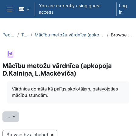
Skip to main content
You are currently using guest
Log
access
in
Side panel
PedaT038
Topic 7
Mācību metožu vārdnīca (apkopoja D.Kalniņa, L.Mackēviča)
Browse by alphabet
Mācību metožu vārdnīca (apkopoja
D.Kalniņa, L.Mackēviča)
Completion requirements
Vārdnīca domāta kā palīgs skolotājam, gatavojoties
mācību stundām.
Export entries
...