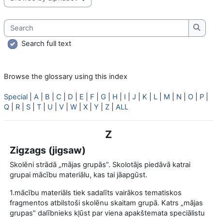
Browse the glossary using this index
Search
Searc
Search full text
Browse the glossary using this index
Special
|
A
|
B
|
C
|
D
|
E
|
F
|
G
|
H
|
I
|
J
|
K
|
L
|
M
|
N
|
O
|
P
|
Q
|
R
|
S
|
T
|
U
|
V
|
W
|
X
|
Y
|
Z
|
ALL
Z
Zigzags (jigsaw)
Skolēni strādā „mājas grupās”. Skolotājs piedāvā katrai
grupai mācību materiālu, kas tai jāapgūst.
1.mācību materiāls tiek sadalīts vairākos tematiskos
fragmentos atbilstoši skolēnu skaitam grupā. Katrs „mājas
grupas” dalībnieks kļūst par viena apakštemata speciālistu