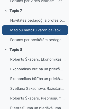
Forums par vides zinībām, ilgtspējīgu attīstību un izglītību ilgtspējīgai attīstībai
Topic 7
Collapse
Novitātes pedagoģijā profesionālās izglītības skolotājiem
Mācību metožu vārdnīca (apkopoja D.Kalniņa, L.Mackēviča)
Forums par novitātēm pedagoģijā
Topic 8
Collapse
Roberts Škapars. Ekonomikas būtība un priekšmets. Teorija. (e-grāmata)
Ekonomikas būtība un priekšmets. Loģiskās shēmas
Ekonomikas būtība un priekšmets. Prezentācija.
Svetlana Saksonova. Ražošanas resursu, ražošanas faktoru, preču (pakalpojumu) un naudas plūsmas modelis (e - grāmata)
Roberts Škapars. Pieprasījuma un piedāvājuma noteikšana. Teorija. (e-grāmata)
Pieprasījuma un piedāvājuma noteikšana. Loģiskās shēmas