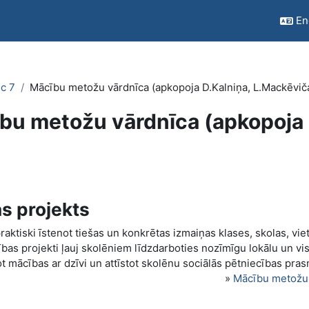
Eng
c 7
Mācību metožu vārdnīca (apkopoja D.Kalniņa, L.Mackēvič
bu metožu vārdnīca (apkopoja 
s projekts
raktiski īstenot tiešas un konkrētas izmaiņas klases, skolas, viet
bas projekti ļauj skolēniem līdzdarboties nozīmīgu lokālu un vi
ot mācības ar dzīvi un attīstot skolēnu sociālās pētniecības pr
»
Mācību metožu 