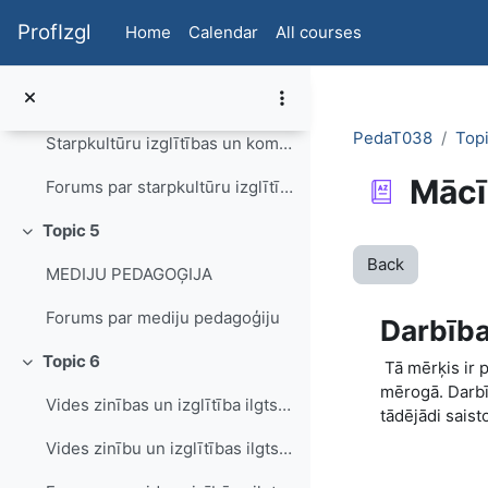
Skip to main content
Skolotāja pašcieņa un stresa vadīšana
ProfIzgl
Home
Calendar
All courses
Forums par saskarsmi un stresa vadīšanu
Topic 4
Collapse
PedaT038
Topi
Starpkultūru izglītības un komunikācijas aktualitātes pedagoģijā
Mācī
Forums par starpkultūru izglītību
Topic 5
Collapse
Back
MEDIJU PEDAGOĢIJA
Forums par mediju pedagoģiju
Darbība
Topic 6
Tā mērķis ir p
Collapse
mērogā. Darbī
Vides zinības un izglītība ilgtspējīgai attīstībai
tādējādi saist
Vides zinību un izglītības ilgtspējīgai attīstībai vārdnīca