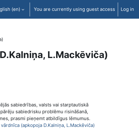
lish ‎(en)‎
You are currently using guest access
Log in
a)
D.Kalniņa, L.Mackēviča)
ējās sabiedrības, valsts vai starptautiskā
spārēju sabiedrisku problēmu risināšanā,
asmes, prasmi pieņemt atbildīgus lēmumus.
vārdnīca (apkopoja D.Kalniņa, L.Mackēviča)