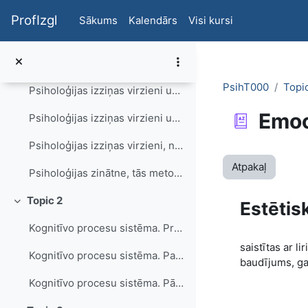
Atvērt galveno saturu
Psiholoģijas zinātne, tās metodes - prezentācija audzēkņiem
ProfIzgl
Sākums
Kalendārs
Visi kursi
Psiholoģijas zinātne, tās metodes - materiāls skolotājiem
Psiholoģijas zinātne, tās metodes - tests
PsihT000
Topi
Psiholoģijas izziņas virzieni un praktiskais pielietojums - prezentācija audzēkņiem
Emoc
Psiholoģijas izziņas virzieni un praktiskais pielietojums - materiāls skolotājiem
Psiholoģijas izziņas virzieni, nozares un praktiskais pielietojums - tests
Atpakaļ
Psiholoģijas zinātne, tās metodes, izziņas virzieni, nozares un praktiskais pielietojums - vārdnīca
Topic 2
Estētis
Savērst
Kognitīvo procesu sistēma. Prezentācija audzēkņiem.
saistītas ar l
Kognitīvo procesu sistēma. Palīgmateriāls skolotājam.Uzdevumi. Vārdnīca.
baudījums, ga
Kognitīvo procesu sistēma. Pārbaudes jautājumi.