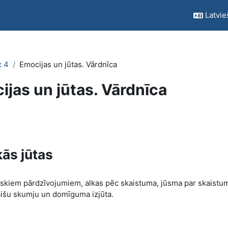
Latvieš
c 4
Emocijas un jūtas. Vārdnīca
ijas un jūtas. Vārdnīca
kās jūtas
iriskiem pārdzīvojumiem, alkas pēc skaistuma, jūsma par skaistum
išu skumju un domīguma izjūta.