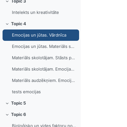
Topic 3
Savērst
Intelekts un kreativitāte
Topic 4
Savērst
Emocijas un jūtas. Vārdnīca
Emocijas un jūtas. Materiāls skolotājam. Praktiski uzdevumi
Materiāls skolotājam. Stāsts par skumjo bēdu
Materiāls skolotājam. Emocijas un jūtas. Garastāvoklis un stress
Materiāls audzēkņiem. Emocijas un jūtas. Garastāvoklis un stress
tests emocijas
Topic 5
Savērst
Topic 6
Savērst
Bioloģisko un vides faktoru nozīme indivīda attīstībā - prezentācija audzēkņiem