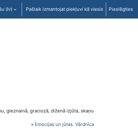
u ‎(lv)‎
Pašlaik izmantojat piekļuvi kā viesis
Pieslēgties
u, gleznainā, graciozā, diženā izjūta, skaņu
»
Emocijas un jūtas. Vārdnīca