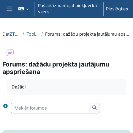
Atvērt galveno saturu
Pašlaik izmantojat piekļuvi kā
Pieslēgties
viesis
Sānu panelis
DatZT007
Topic 3
Forums: dažādu projekta jautājumu apspriešana
Forums: dažādu projekta jautājumu
apspriešana
Izpildes nosacījumi
Dažādi
Meklēt forumos
Meklēt forumos