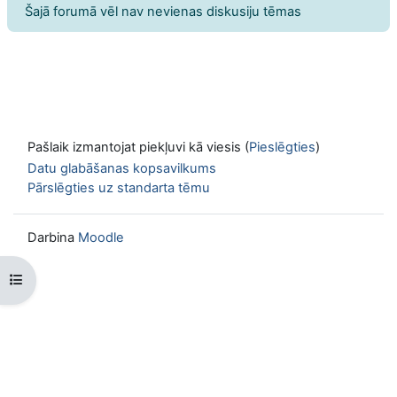
Šajā forumā vēl nav nevienas diskusiju tēmas
Pašlaik izmantojat piekļuvi kā viesis (
Pieslēgties
)
Datu glabāšanas kopsavilkums
Pārslēgties uz standarta tēmu
Darbina
Moodle
Atvērt kursu indeksu