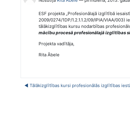
Nosūtīja
Rita Ābele
—
pirmdiena, 2013. gada 
ESF projekta „Profesionālajā izglītībā iesa
2009/0274/1DP/1.2.1.1.2/09/IPIA/VIAA/003) i
tālākizglītības kursu nodarbības profesionālo
mācību procesā profesionālajā izglītības 
Projekta vadītāja,
Rita Ābele
◀︎ Tālākizglītības kursi profesionālās izglītības ie