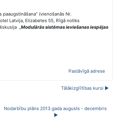
s paaugstināšana” (vienošanās Nr.
tel Latvija, Elizabetes 55, Rīgā notiks
iskusija „
Modulārās sistēmas ieviešanas iespējas
Pastāvīgā adrese
Tālākizglītības kursi ▶︎
Nodarbību plāns 2013.gada augusts - decembris 
▶︎