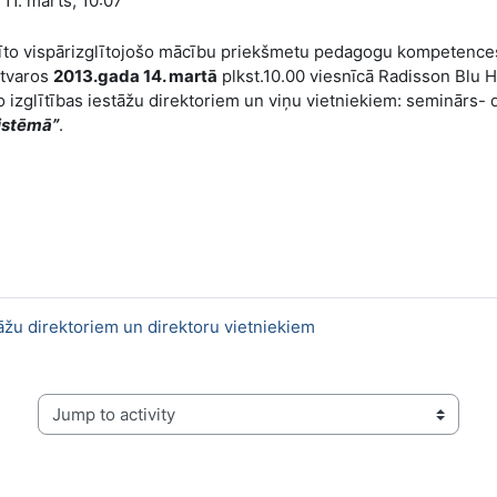
11. marts, 10:07
istīto vispārizglītojošo mācību priekšmetu pedagogu kompetence
etvaros
2013.gada 14. martā
plkst.10.00 viesnīcā Radisson Blu Ho
 izglītības iestāžu direktoriem un viņu vietniekiem: seminārs- d
sistēmā”
.
stāžu direktoriem un direktoru vietniekiem
Jump to activity