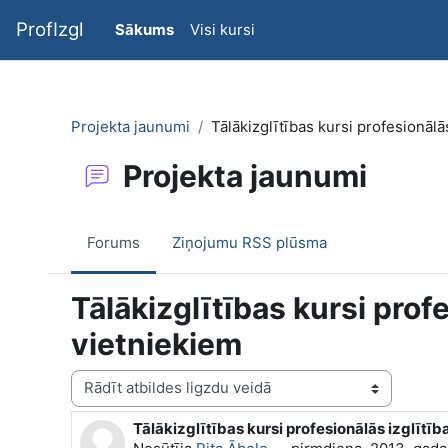
Atvērt galveno saturu
ProfIzgl
Sākums
Visi kursi
Projekta jaunumi
Tālākizglītības kursi profesionālā
Projekta jaunumi
Forums
Ziņojumu RSS plūsma
Tālākizglītības kursi prof
vietniekiem
Rādīšanas režīms
Tālākizglītības kursi profesionālās izglītī
Atbilžu skaits: 0