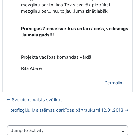
mezgliņu par to, kas Tev visvairāk pietrūkst,
mezgliņu par... nu, to jau Jums zināt labāk.
Priecīgus Ziemassvētkus un lai radošs, veiksmīgs
Jaunais gads!!!
Projekta vadības komandas vārdā,
Rita Ābele
Permalink
← Sveiciens valsts svētkos
profizgl.lu.lv sistēmas darbības pārtraukumi 12.01.2013 →
Jump to activity