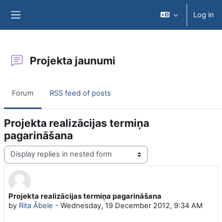
Skip to main content
Log in
Side panel
Projekta jaunumi
Forum
RSS feed of posts
Projekta realizācijas termiņa
pagarināšana
Display mode
Projekta realizācijas termiņa pagarināšana
Number of replies: 0
by
Rita Ābele
-
Wednesday, 19 December 2012, 9:34 AM