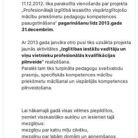
11.12.2012. tika parakstīta vienošanās par projekta
„Profesionālajā izglītībā iesaistīto vispārizglītojošo
mācību priekšmetu pedagogu kompetences
paaugstināšana”
pagarināšanu līdz 2013.gada
31.decembrim.
Ar 2013.gada janvāra otro pusi tiks uzsākta projekta
jaunās aktivitātes
„Izglītības iestāžu vadītāju un
viņu vietnieku profesionālās kvalifikācijas
pilnveide”
realizēšana.
Paralēli tam tiks turpināta pedagogu svešvalodu
prasmju, specifiskās kompetences mācību
priekšmetu mācīšanai un vispārējās kompetences
pilnveidošana.
Lai nākamajā gadā visas vēlmes piepildītos,
ņemiet visskaistāko aukliņu un iesieniet tajā
mezgliņus:
mezgliņu par katru mīļu cilvēku,
mezgliņu par labām domām un apņemšanos,