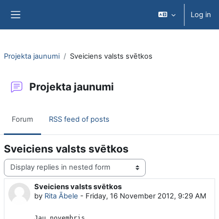
Skip to main content
Log in
Side panel
Projekta jaunumi
Sveiciens valsts svētkos
Projekta jaunumi
Forum
RSS feed of posts
Sveiciens valsts svētkos
Display mode
Sveiciens valsts svētkos
Number of replies: 0
by
Rita Ābele
-
Friday, 16 November 2012, 9:29 AM
Jau novembris.
