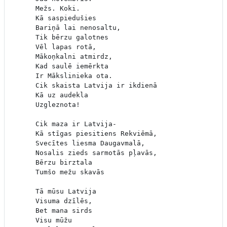
Mežs. Koki.

Kā saspiedušies

Bariņā lai nenosaltu,

Tik bērzu galotnes

Vēl lapas rotā,

Mākoņkalni atmirdz,

Kad saulē iemērkta

Ir Mākslinieka ota.

Cik skaista Latvija ir ikdienā

Kā uz audekla

Uzgleznota!

Cik maza ir Latvija-

Kā stīgas piesitiens Rekviēmā,

Svecītes liesma Daugavmalā,

Nosalis zieds sarmotās pļavās,

Bērzu birztala

Tumšo mežu skavās

Tā mūsu Latvija

Visuma dzīlēs,

Bet mana sirds

Visu mūžu
