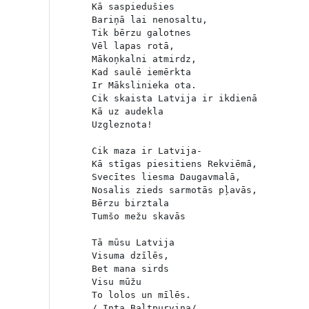
Kā saspiedušies

Bariņā lai nenosaltu,

Tik bērzu galotnes

Vēl lapas rotā,

Mākoņkalni atmirdz,

Kad saulē iemērkta

Ir Mākslinieka ota.

Cik skaista Latvija ir ikdienā

Kā uz audekla

Uzgleznota!

Cik maza ir Latvija-

Kā stīgas piesitiens Rekviēmā,

Svecītes liesma Daugavmalā,

Nosalis zieds sarmotās pļavās,

Bērzu birztala

Tumšo mežu skavās

Tā mūsu Latvija

Visuma dzīlēs,

Bet mana sirds

Visu mūžu

To lolos un mīlēs.

/ Inta Baltpurviņa/