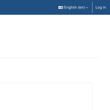
English ‎(en)‎
Log in