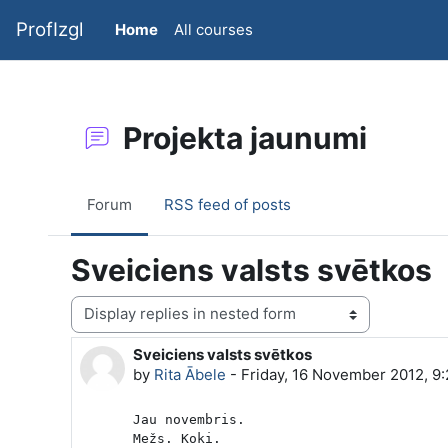
Skip to main content
ProfIzgl
Home
All courses
Projekta jaunumi
Forum
RSS feed of posts
Sveiciens valsts svētkos
Display mode
Sveiciens valsts svētkos
Number of replies: 0
by
Rita Ābele
-
Friday, 16 November 2012, 9
Jau novembris.

Mežs. Koki.
