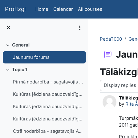
Skip to main content
ProfIzgl
Home
Calendar
All courses
PedaT000
Gen
General
Collapse
Jaun
Jaunumu forums
Tālākizg
Topic 1
Collapse
Pirmā nodarbība - sagatavojis Andrejs Mūrnieks
Display mode
Kultūras jēdziena daudzveidīgā izpratne (prezentācija)
Tālākizg
Number o
by
Rita 
Kultūras jēdziena daudzveidīgā izpratne (paskaidrojums)
Turpmāk 
Kultūras jēdziena daudzveidīgā izpratne (uzdevumi)
2011.gad
Otrā nodarbība - sagatavojis Andrejs Mūrnieks
Projekta