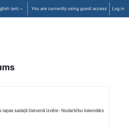
lish ‎(en)‎
You are currently using guest access
Log in
jums
as lapas sadaļā Galvenā izvēle- Nodarbību kalendārs