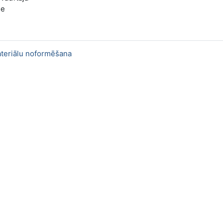
le
ateriālu noformēšana