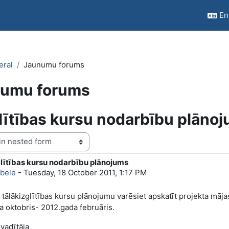
Eng
eral
Jaunumu forums
umu forums
lītības kursu nodarbību plāno
lītības kursu nodarbību plānojums
f replies: 0
Ābele
-
Tuesday, 18 October 2011, 1:17 PM
tālākizglītības kursu plānojumu varēsiet apskatīt projekta māj
a oktobris- 2012.gada februāris.
 vadītāja