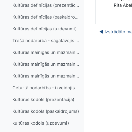
Rita Ābe
Kultūras definīcijas (prezentācija)
Kultūras definīcijas (paskaidrojums)
Kultūras definīcijas (uzdevumi)
◀︎ Izstrādāto m
Trešā nodarbība - sagatavojis Andrejs Mūrnieks
Kultūras mainīgās un mazmainīgās dimensijas (prezentācija)
Kultūras mainīgās un mazmainīgās dimensijas (paskaidrojums)
Kultūras mainīgās un mazmainīgās dimensijas (uzdevumi)
Ceturtā nodarbība - izveidojis Andrejs Mūrnieks
Kultūras kodols (prezentācija)
Kultūras kodols (paskaidrojums)
kultūras kodols (uzdevumi)