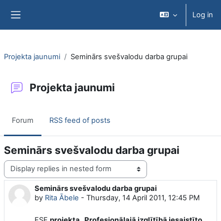
Skip to main content
Log in
Side panel
Projekta jaunumi
Seminārs svešvalodu darba grupai
Projekta jaunumi
Forum
RSS feed of posts
Seminārs svešvalodu darba grupai
Display mode
Seminārs svešvalodu darba grupai
Number of replies: 0
by
Rita Ābele
-
Thursday, 14 April 2011, 12:45 PM
ESF
projekta „Profesionālajā izglītībā iesaistīto