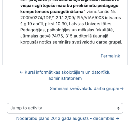
vispārizglītojošo mācību priekšmetu pedagogu
kompetences paaugstināšana”
vienošanās Nr.
2009/0274/1DP/1.2.1.1.2/09/IPIA/VIAA/003 ietvaros
š.g.19.aprīlī, plkst 10.30, Latvijas Universitātes
Pedagoģijas, psiholoģijas un mākslas fakultātē,
Jūrmalas gatvē 74/76, 315.auditorijā (jaunajā
korpusā) notiks seminārs svešvalodu darba grupai.
Permalink
← Kursi informātikas skolotājiem un datortīklu
administratoriem
Seminārs svešvalodu darba grupai →
Jump to activity
Nodarbību plāns 2013.gada augusts - decembris →