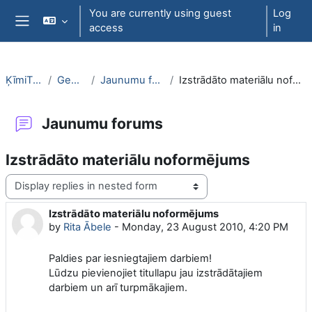
Skip to main content
You are currently using guest
Log
access
in
Side panel
ĶīmiT026
General
Jaunumu forums
Izstrādāto materiālu noformējums
Jaunumu forums
Izstrādāto materiālu noformējums
Display mode
Izstrādāto materiālu noformējums
Number of replies: 0
by
Rita Ābele
-
Monday, 23 August 2010, 4:20 PM
Paldies par iesniegtajiem darbiem!
Lūdzu pievienojiet titullapu jau izstrādātajiem
darbiem un arī turpmākajiem.