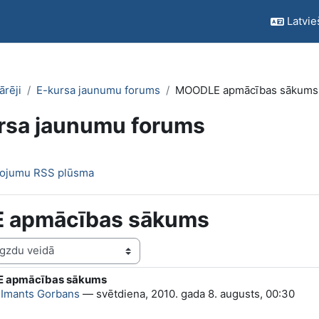
Latvieš
ārēji
E-kursa jaunumu forums
MOODLE apmācības sākums
rsa jaunumu forums
ņojumu RSS plūsma
 apmācības sākums
 apmācības sākums
kaits: 0
a
Imants Gorbans
—
svētdiena, 2010. gada 8. augusts, 00:30