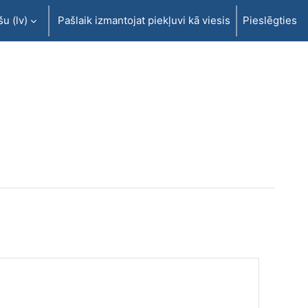
u ‎(lv)‎
Pašlaik izmantojat piekļuvi kā viesis
Pieslēgties