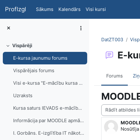
Atvērt galveno saturu
ProfIzgl
Sākums
Kalendārs
Visi kursi
DatZT003
Visp
Vispārēji
Savērst
E-ku
E-kursa jaunumu forums
Vispārējais forums
Forums
Zi
Visi e-kursa "E-mācību kursa veidošana un lie...
MOODLE
Uzraksts
Rādīšanas režīms
Kursa saturs IEVADS e-mācībās kā izglītības ...
Informācija par MOODLE apmācības norisi, nodarbību tēmas
MOODLE
Atbilžu s
Nosūtīj
I. Gorbāns. E-izglītība IT nākotnes vīziju kontekstā. Referāts projekta noslēguma konferencē 12.12.2013. (1,5 MB .pdf)