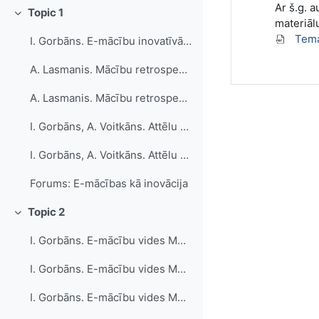
Ar š.g. 
Topic 1
Savērst
materiāl
Tema
I. Gorbāns. E-mācību inovatīvās iespējas profesionālajā izglītībā (1,6 MB .pdf datne)
A. Lasmanis. Mācību retrospektīvs raksturojums un perspektīva izglītības iestādē
A. Lasmanis. Mācību retrospektīvs raksturojums un perspektīva izglītības iestādē (1,7 MB .pdf fails)
I. Gorbāns, A. Voitkāns. Attēlu galerija ar MOODLE e-kursu labās prakses paraugiem
I. Gorbāns, A. Voitkāns. Attēlu galerija ar MOODLE e-kursu labās prakses paraugiem Ligthbox galerija (11,5 MB .pdf fails)
Forums: E-mācības kā inovācija
Topic 2
Savērst
I. Gorbāns. E-mācību vides MOODLE lietošanas īsais konspekts (HTML e-grāmata)
I. Gorbāns. E-mācību vides MOODLE lietošanas īsais konspekts (1,6 MB .pdf datne)
I. Gorbāns. E-mācību vides MOODLE lietošanas īsais konspekts v.2 (2,9 MB .pdf datne)