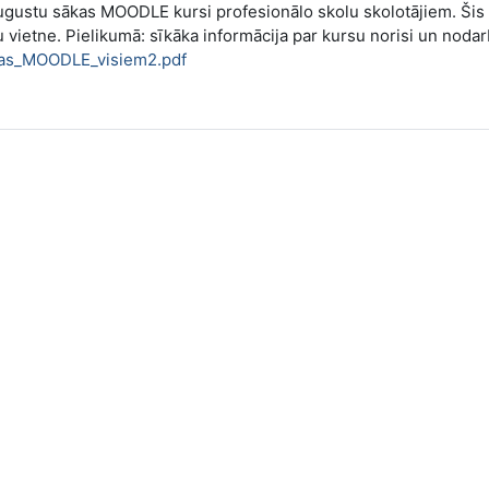
augustu sākas MOODLE kursi profesionālo skolu skolotājiem. Šis 
u vietne. Pielikumā: sīkāka informācija par kursu norisi un noda
s_MOODLE_visiem2.pdf