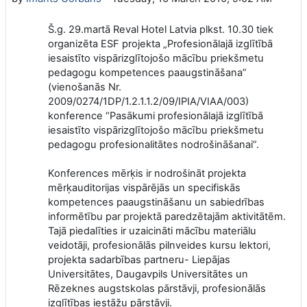
Š.g. 29.martā Reval Hotel Latvia plkst. 10.30 tiek
organizēta ESF projekta „Profesionālajā izglītībā
iesaistīto vispārizglītojošo mācību priekšmetu
pedagogu kompetences paaugstināšana”
(vienošanās Nr.
2009/0274/1DP/1.2.1.1.2/09/IPIA/VIAA/003)
konference “Pasākumi profesionālajā izglītībā
iesaistīto vispārizglītojošo mācību priekšmetu
pedagogu profesionalitātes nodrošināšanai”.
Konferences mērķis ir nodrošināt projekta
mērķauditorijas vispārējās un specifiskās
kompetences paaugstināšanu un sabiedrības
informētību par projektā paredzētajām aktivitātēm.
Tajā piedalīties ir uzaicināti mācību materiālu
veidotāji, profesionālās pilnveides kursu lektori,
projekta sadarbības partneru- Liepājas
Universitātes, Daugavpils Universitātes un
Rēzeknes augstskolas pārstāvji, profesionālās
izglītības iestāžu pārstāvji.