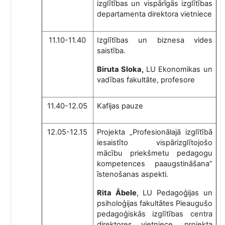
izglītības un vispārīgās izglītības
departamenta direktora vietniece
11.10-11.40
Izglītības un biznesa vides
saistība.
Biruta Sloka,
LU Ekonomikas un
vadības fakultāte, profesore
11.40-12.05
Kafijas pauze
12.05-12.15
Projekta „Profesionālajā izglītībā
iesaistīto vispārizglītojošo
mācību priekšmetu pedagogu
kompetences paaugstināšana”
īstenošanas aspekti.
Rita Ābele
, LU Pedagoģijas un
psiholoģijas fakultātes Pieaugušo
pedagoģiskās izglītības centra
direktores vietniece, projekta