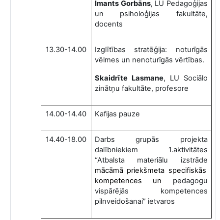
Imants Gorbāns
, LU Pedagoģijas
un psiholoģijas fakultāte,
docents
13.30-14.00
Izglītības stratēģija: noturīgās
vēlmes un nenoturīgās vērtības.
Skaidrīte Lasmane
, LU
Sociālo
zinātņu fakultāte, profesore
14.00-14.40
Kafijas pauze
14.40-18.00
Darbs grupās projekta
dalībniekiem 1.aktivitātes
“Atbalsta materiālu izstrāde
mācāmā priekšmeta
specifiskās
kompetences un
pedagogu
vispārējās kompetences
pilnveidošanai” ietvaros