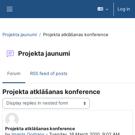
Skip to main content
Log in
Side panel
Projekta jaunumi
Projekta atklāšanas konference
Projekta jaunumi
Forum
RSS feed of posts
Projekta atklāšanas konference
Display mode
Projekta atklāšanas konference
Number of replies: 1
by
Imants Gorbans
-
Tuesday, 16 March 2010, 9:02 AM