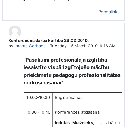
Permalink
Konferences darba kārtība 29.03.2010.
In reply to Imants Gorbans
by
Imants Gorbans
-
Tuesday, 16 March 2010, 9:16 AM
"Pasākumi profesionālajā izglītībā
iesaistīto vispārizglītojošo mācību
priekšmetu pedagogu profesionalitātes
nodrošināšanai"
10.00-10.30
Reģistrēšanās
10.30.-10.40
Konferences atklāšana.
Indriķis Muižnieks
, LU zinātņu