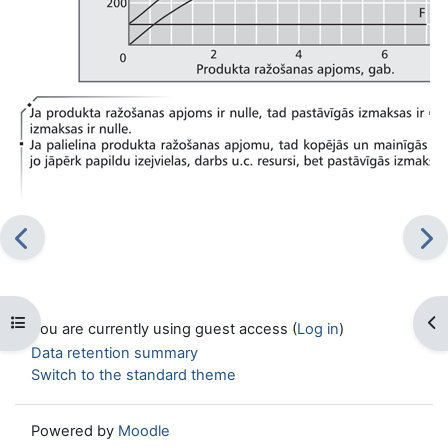
Open course index
Op
You are currently using guest access (
Log in
)
Data retention summary
Switch to the standard theme
Powered by
Moodle