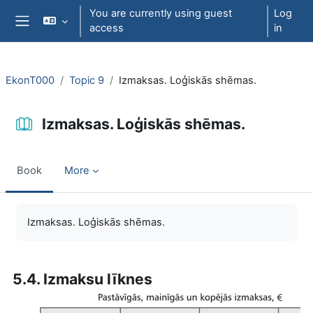
Skip to main content
You are currently using guest
Log
access
in
Side panel
EkonT000
Topic 9
Izmaksas. Loģiskās shēmas.
Izmaksas. Loģiskās shēmas.
Book
More
Completion requirements
Izmaksas. Loģiskās shēmas.
5.4. Izmaksu līknes