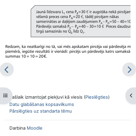
Atvērt kursu indeksu
Atv
Pašlaik izmantojat piekļuvi kā viesis (
Pieslēgties
)
Datu glabāšanas kopsavilkums
Pārslēgties uz standarta tēmu
Darbina
Moodle