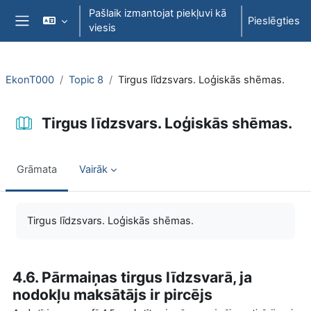
Atvērt galveno saturu
Pašlaik izmantojat piekļuvi kā
Pieslēgties
viesis
Sānu panelis
EkonT000
Topic 8
Tirgus līdzsvars. Loģiskās shēmas.
Tirgus līdzsvars. Loģiskās shēmas.
Grāmata
Vairāk
Izpildes nosacījumi
Tirgus līdzsvars. Loģiskās shēmas.
4.6. Pārmaiņas tirgus līdzsvarā, ja
nodokļu maksātājs ir pircējs