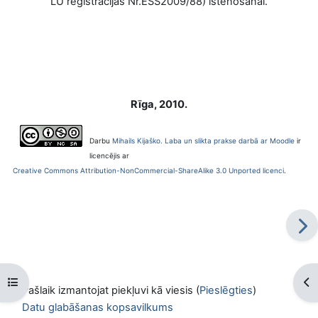
LU reģistrācijas Nr.ESS2009/88) īstenošanai.
Rīga, 2010.
Darbu
Mihails Kijaško. Laba un slikta prakse darbā ar Moodle
ir
licencējis ar
Creative Commons Attribution-NonCommercial-ShareAlike 3.0 Unported licenci
.
Atvērt kursu indeksu
Atv
Pašlaik izmantojat piekļuvi kā viesis (
Pieslēgties
)
Datu glabāšanas kopsavilkums