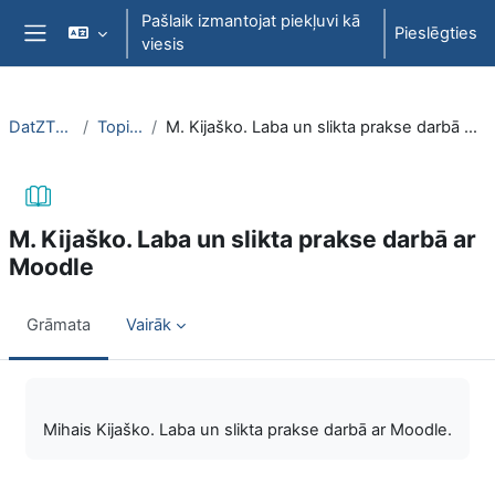
Atvērt galveno saturu
Pašlaik izmantojat piekļuvi kā
Pieslēgties
viesis
Sānu panelis
DatZT003
Topic 2
M. Kijaško. Laba un slikta prakse darbā ar Moodle
M. Kijaško. Laba un slikta prakse darbā ar
Moodle
Grāmata
Vairāk
Izpildes nosacījumi
Mihais Kijaško. Laba un slikta prakse darbā ar Moodle.