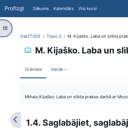
Atvērt galveno saturu
ProfIzgl
Sākums
Kalendārs
Visi kursi
Atvērt kursu indeksu
DatZT003
Topic 2
M. Kijaško. Laba un slikta pr
M. Kijaško. Laba un sl
Grāmata
Vairāk
Izpildes nosacījumi
Mihais Kijaško. Laba un slikta prakse darbā ar Mood
1.4. Saglabājiet, saglabāj