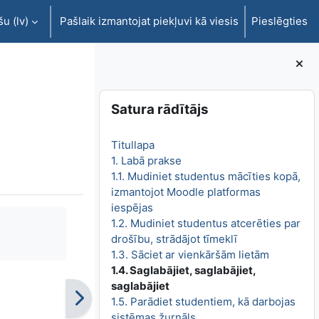
u ‎(lv)‎
Pašlaik izmantojat piekļuvi kā viesis
Pieslēgties
Bloki
Izlaist Satura rādītājs
Satura rādītājs
Titullapa
1. Labā prakse
1.1. Mudiniet studentus mācīties kopā,
izmantojot Moodle platformas
iespējas
1.2. Mudiniet studentus atcerēties par
drošību, strādājot tīmeklī
1.3. Sāciet ar vienkāršām lietām
1.4. Saglabājiet, saglabājiet,
saglabājiet
1.5. Parādiet studentiem, kā darbojas
sistēmas žurnāls