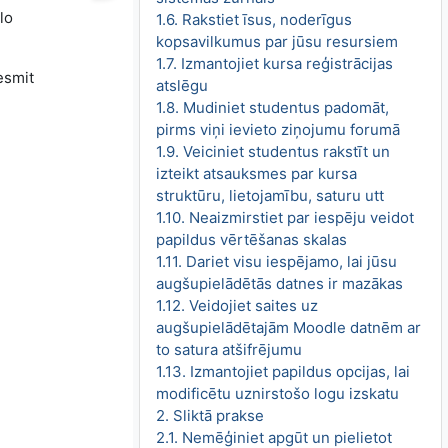
lo
1.6. Rakstiet īsus, noderīgus
kopsavilkumus par jūsu resursiem
1.7. Izmantojiet kursa reģistrācijas
esmit
atslēgu
1.8. Mudiniet studentus padomāt,
pirms viņi ievieto ziņojumu forumā
1.9. Veiciniet studentus rakstīt un
izteikt atsauksmes par kursa
struktūru, lietojamību, saturu utt
1.10. Neaizmirstiet par iespēju veidot
papildus vērtēšanas skalas
1.11. Dariet visu iespējamo, lai jūsu
augšupielādētās datnes ir mazākas
1.12. Veidojiet saites uz
augšupielādētajām Moodle datnēm ar
to satura atšifrējumu
1.13. Izmantojiet papildus opcijas, lai
modificētu uznirstošo logu izskatu
2. Sliktā prakse
2.1. Nemēģiniet apgūt un pielietot