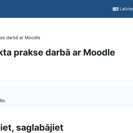
Latvieš
akse darbā ar Moodle
ikta prakse darbā ar Moodle
le.
iet, saglabājiet