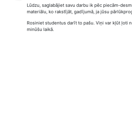
Lūdzu, saglabājiet savu darbu ik pēc piecām-desmi
materiālu, ko rakstījāt, gadījumā, ja jūsu pārlūkp
Rosiniet studentus darīt to pašu. Viņi var kļūt ļot
minūšu laikā.