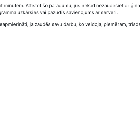
t minūtēm. Attīstot šo paradumu, jūs nekad nezaudēsiet oriģinā
rogramma uzkārsies vai pazudīs savienojums ar serveri.
i neapmierināti, ja zaudēs savu darbu, ko veidoja, piemēram, trīsd