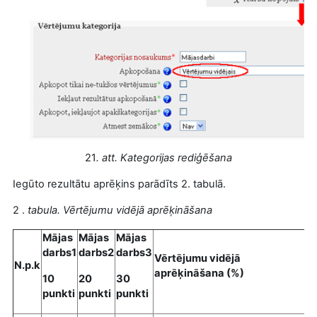
21
. att. Kategorijas rediģēšana
Iegūto rezultātu aprēķins parādīts 2. tabulā.
2 .
tabula. Vērtējumu vidējā aprēķināšana
Mājas
Mājas
Mājas
darbs1
darbs2
darbs3
Vērtējumu vidējā
N.p.k
aprēķināšana (%)
10
20
30
punkti
punkti
punkti