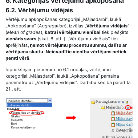
6. Kategorijas vērtējumu apkopošana
6.2. Vērtējumu vidējais
Vērtējumu apkopošanas kategorijai „Mājasdarbi”, laukā
„Apkopošana” (
Aggregation
), izvēlas
„Vērtējumu vidējais”
(
Mean of grades
),
katrai vērtējumu vienībai
tiek piešķirts
vienāds svars
(skat. 8 .att.
). „Vērtējumu vidējais” tiek
aprēķināts
, ņemot vērtējumu procentu summu, dalītu ar
vērtējumu skaitu
.
Neievadītie vienību vērtējumi netiek
ņemti vērā
.
Iepriekšējam piemēram no 6.1 nodaļas, vērtējumu
kategorijai „Mājasdarbi”, laukā „Apkopošana” pamaina
parametru uz „Vērtējumu vidējais”. Darbību secība parādīta
21 . att.