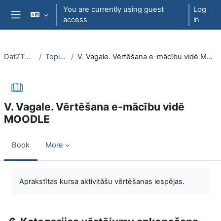
Skip to main content
You are currently using guest
Log
access
in
Side panel
DatZT003
Topic 6
V. Vagale. Vērtēšana e-mācību vidē MOODLE
V. Vagale. Vērtēšana e-mācību vidē
MOODLE
Book
More
Completion requirements
Aprakstītas kursa aktivitāšu vērtēšanas iespējas.