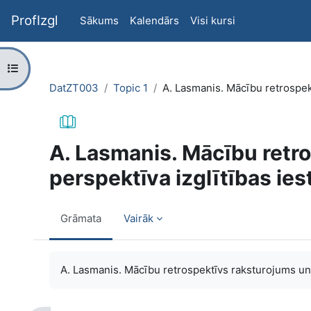
Atvērt galveno saturu
ProfIzgl
Sākums
Kalendārs
Visi kursi
Atvērt kursu indeksu
DatZT003
Topic 1
A. Lasmanis. Mācību retrospek
A. Lasmanis. Mācību retr
perspektīva izglītības ie
Grāmata
Vairāk
Izpildes nosacījumi
A. Lasmanis. Mācību retrospektīvs raksturojums un 