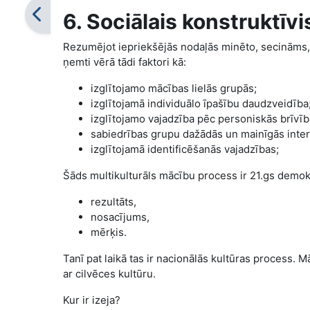
6. Sociālais konstruktīv
Rezumējot iepriekšējās nodaļās minēto, secināms,
ņemti vērā tādi faktori kā:
izglītojamo mācības lielās grupās;
izglītojamā individuālo īpašību daudzveidība
izglītojamo vajadzība pēc personiskās brīvīb
sabiedrības grupu dažādās un mainīgās inte
izglītojamā identificēšanās vajadzības;
Šāds multikulturāls mācību process ir 21.gs demokr
rezultāts,
nosacījums,
mērķis.
Tanī pat laikā tas ir nacionālās kultūras process.
ar cilvēces kultūru.
Kur ir izeja?