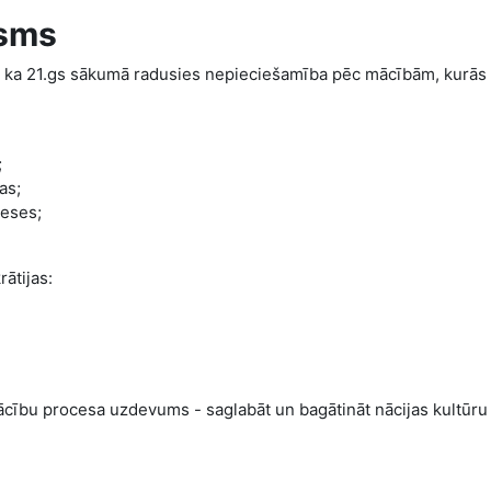
isms
 ka 21.gs sākumā radusies nepieciešamība pēc mācībām, kurās 
;
as;
reses;
ātijas:
 Mācību procesa uzdevums - saglabāt un bagātināt nācijas kultūru