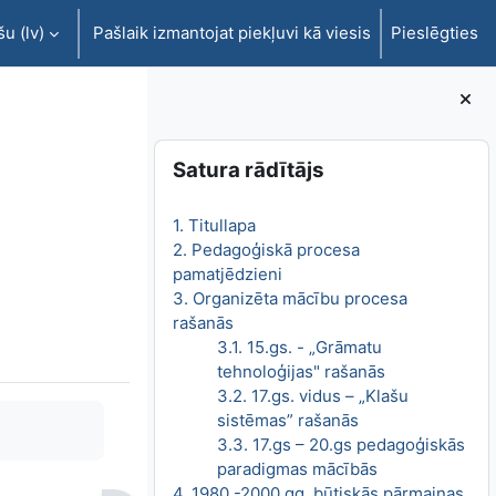
u ‎(lv)‎
Pašlaik izmantojat piekļuvi kā viesis
Pieslēgties
Bloki
Izlaist Satura rādītājs
Satura rādītājs
1. Titullapa
2. Pedagoģiskā procesa
pamatjēdzieni
3. Organizēta mācību procesa
rašanās
3.1. 15.gs. - „Grāmatu
tehnoloģijas" rašanās
3.2. 17.gs. vidus – „Klašu
sistēmas” rašanās
3.3. 17.gs – 20.gs pedagoģiskās
paradigmas mācībās
4. 1980.-2000.gg. būtiskās pārmaiņas