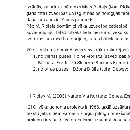
Izrādās, ka britu zinātnieks Mets Ridlejs (Matt Rid
gadsimta uzvedības un izglītības psiholoģijas teorij
dabas un audzināšanas produkts.
Pēc M. Ridleja domām cilvēka uzvedība patiesībā ir 
apvienojums. Tātad cilvēks lielā mērā ir cilvēku k
izglītības un mācību teorijām, kuras būtiski ietekm
20.gs. sākumā dominējošās visvairāk konkurējošās 
no vienas puses ir biheivioristu (uzvedības
Bērhusa Frederika Skinera (Burrhus Frederick
no otras puses - Džona Djūija (John Dewey; 
[1] Ridley M. (2003) Nature Via Nurture: Genes, 
[2] Cilvēka genoma projekts ir 1988. gadā uzsākta
tekstu jeb, citiem vārdiem - iegūt pilnīgu priekšst
praktiski ir visu dzīvo organismu, izņemot daļu no 