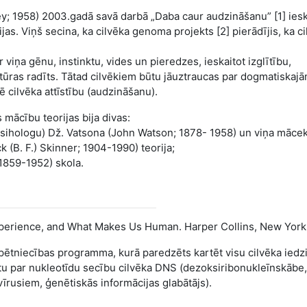
ley; 1958) 2003.gadā savā darbā „Daba caur audzināšanu” [1] iesk
as. Viņš secina, ka cilvēka genoma projekts [2] pierādījis, ka ci
viņa gēnu, instinktu, vides un pieredzes, ieskaitot izglītību,
ultūras radīts. Tātad cilvēkiem būtu jāuztraucas par dogmatiskaj
ē cilvēka attīstību (audzināšanu).
mācību teorijas bija divas:
 psihologu) Dž. Vatsona (John Watson; 1878- 1958) un viņa mācek
 (B. F.) Skinner; 1904-1990) teorija;
1859-1952) skola.
Experience, and What Makes Us Human. Harper Collins, New York
 pētniecības programma, kurā paredzēts kartēt visu cilvēka iedz
atu par nukleotīdu secību cilvēka DNS (dezoksiribonukleīnskābe, 
vīrusiem, ģenētiskās informācijas glabātājs).