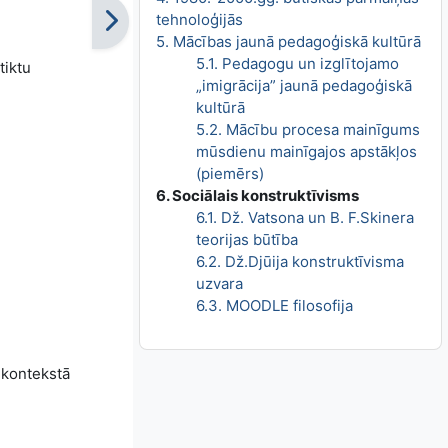
tehnoloģijās
5. Mācības jaunā pedagoģiskā kultūrā
5.1. Pedagogu un izglītojamo
tiktu
„imigrācija” jaunā pedagoģiskā
kultūrā
5.2. Mācību procesa mainīgums
mūsdienu mainīgajos apstākļos
(piemērs)
6. Sociālais konstruktīvisms
6.1. Dž. Vatsona un B. F.Skinera
teorijas būtība
6.2. Dž.Djūija konstruktīvisma
uzvara
6.3. MOODLE filosofija
 kontekstā