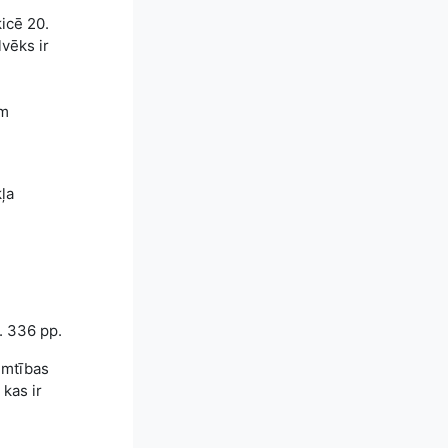
icē 20.
lvēks ir
ām
ļa
. 336 pp.
imtības
kas ir