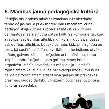
5. Mācības jaunā pedagoģiskā kultūrā
Pēdējās trīs iepriekš minētās izmaiņas inženierzinātņu
tehnoloģijās radīja priekšnoteikumus mācībām jaunā
pedagoģiskajā kultūrā. Globālais tīmeklis kā kultūras
pārmantošanas institūcija pats ir kultūras komponents, kuru
ir radījusi sabiedrības attīstība, un kurš ir kļuvis par pašas
sabiedrības attīstības būtisku pamatu. Līdz šim izglītība un
skola kā sociālās attīstības kvalitātes apliecinājums cilvēku
prātos, galvenokārt, ir saistījusies ar humānismu, jaunu
iespēju nodrošinājumu, gara gaismu. Visos laikos
organizētu mācību svarīgākais mērķis bija - iemācīt
izglītojamam ko jaunu. 21.gs par svarīgu uzdevumu kļūst
palīdzība izglītojamam attīstīt viņa garīgās un praktiskās
prasmes, radošo darbību un uzņēmību zināšanu, zinošā,
kultūras sabiedrībā.