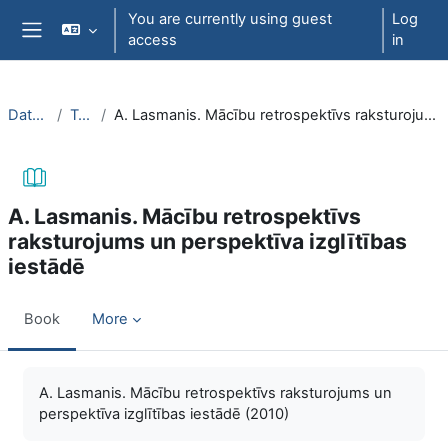
Skip to main content
You are currently using guest
Log
access
in
Side panel
DatZT003
Topic 1
A. Lasmanis. Mācību retrospektīvs raksturojums un perspektīva izglītības iestādē
A. Lasmanis. Mācību retrospektīvs
raksturojums un perspektīva izglītības
iestādē
Book
More
Completion requirements
A. Lasmanis. Mācību retrospektīvs raksturojums un
perspektīva izglītības iestādē (2010)