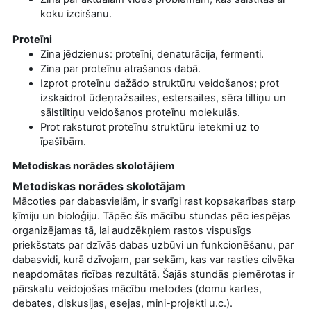
koku izciršanu.
Proteīni
Zina jēdzienus: proteīni, denaturācija, fermenti.
Zina par proteīnu atrašanos dabā.
Izprot proteīnu dažādo struktūru veidošanos; prot
izskaidrot ūdeņražsaites, estersaites, sēra tiltiņu un
sālstiltiņu veidošanos proteīnu molekulās.
Prot raksturot proteīnu struktūru ietekmi uz to
īpašībām.
Metodiskas norādes skolotājiem
Metodiskas norādes skolotājam
Mācoties par dabasvielām, ir svarīgi rast kopsakarības starp
ķīmiju un bioloģiju. Tāpēc šīs mācību stundas pēc iespējas
organizējamas tā, lai audzēkņiem rastos
vispusīgs
priekšstats par dzīvās dabas uzbūvi un funkcionēšanu, par
dabasvidi, kurā dzīvojam, par sekām, kas var rasties cilvēka
neapdomātas rīcības rezultātā. Šajās stundās piemērotas ir
pārskatu veidojošas mācību metodes (domu kartes,
debates,
diskusijas, esejas, mini-projekti u.c.).