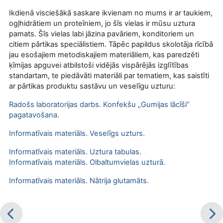
Ikdienā visciešākā saskare ikvienam no mums ir ar taukiem,
ogļhidrātiem un proteīniem, jo šīs vielas ir mūsu uztura
pamats. Šīs vielas labi jāzina pavāriem, konditoriem un
citiem pārtikas speciālistiem. Tāpēc papildus skolotāja rīcībā
jau esošajiem metodiskajiem materiāliem, kas paredzēti
ķīmijas apguvei atbilstoši vidējās vispārējās izglītības
standartam, te piedāvāti materiāli par tematiem, kas saistīti
ar pārtikas produktu sastāvu un veselīgu uzturu:
Radošs laboratorijas darbs. Konfekšu „Gumijas lācīši”
pagatavošana.
Informatīvais materiāls. Veselīgs uzturs.
Informatīvais materiāls.
Uztura tabulas.
Informatīvais materiāls.
Olbaltumvielas uzturā.
Informatīvais materiāls.
Nātrija glutamāts.