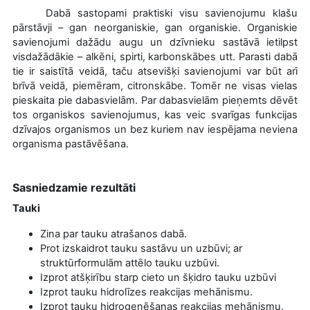
Dabā sastopami praktiski visu savienojumu klašu
pārstāvji – gan neorganiskie, gan organiskie. Organiskie
savienojumi dažādu augu un dzīvnieku sastāvā ietilpst
visdažādākie – alkēni, spirti, karbonskābes utt. Parasti dabā
tie ir saistītā veidā, taču atsevišķi savienojumi var būt arī
brīvā veidā, piemēram, citronskābe. Tomēr ne visas vielas
pieskaita pie dabasvielām. Par dabasvielām pieņemts dēvēt
tos organiskos savienojumus, kas veic svarīgas funkcijas
dzīvajos organismos un bez kuriem nav iespējama neviena
organisma pastāvēšana.
Sasniedzamie rezultāti
Tauki
Zina par tauku atrašanos dabā.
Prot izskaidrot tauku sastāvu un uzbūvi; ar
struktūrformulām attēlo tauku uzbūvi.
Izprot atšķirību starp cieto un šķidro tauku uzbūvi
Izprot tauku hidrolīzes reakcijas mehānismu.
Izprot tauku hidrogenēšanas reakcijas mehānismu.