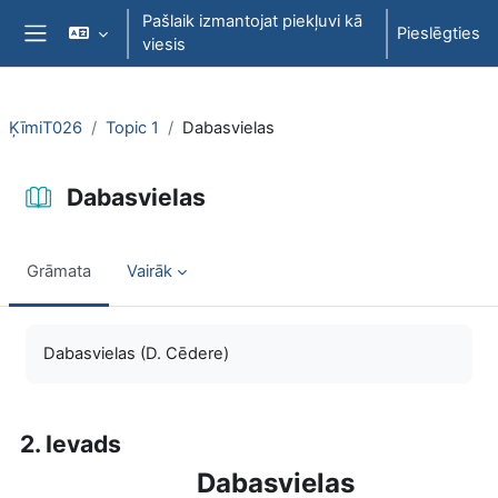
Atvērt galveno saturu
Pašlaik izmantojat piekļuvi kā
Pieslēgties
viesis
Sānu panelis
ĶīmiT026
Topic 1
Dabasvielas
Dabasvielas
Grāmata
Vairāk
Izpildes nosacījumi
Dabasvielas (D. Cēdere)
2. Ievads
Dabasvielas