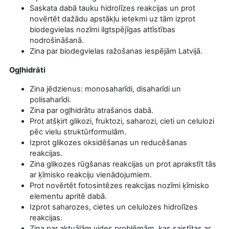
Saskata dabā tauku hidrolīzes reakcijas un prot
novērtēt dažādu apstākļu ietekmi uz tām izprot
biodegvielas nozīmi ilgtspējīgas attīstības
nodrošināšanā.
Zina par biodegvielas ražošanas iespējām Latvijā.
Ogļhidrāti
Zina jēdzienus: monosaharīdi, disaharīdi un
polisaharīdi.
Zina par ogļhidrātu atrašanos dabā.
Prot atšķirt glikozi, fruktozi, saharozi, cieti un celulozi
pēc vielu struktūrformulām.
Izprot glikozes oksidēšanas un reducēšanas
reakcijas.
Zina glikozes rūgšanas reakcijas un prot aprakstīt tās
ar ķīmisko reakciju vienādojumiem.
Prot novērtēt fotosintēzes reakcijas nozīmi ķīmisko
elementu apritē dabā.
Izprot saharozes, cietes un celulozes hidrolīzes
reakcijas.
Zina par aktuālām vides problēmām, kas saistītas ar