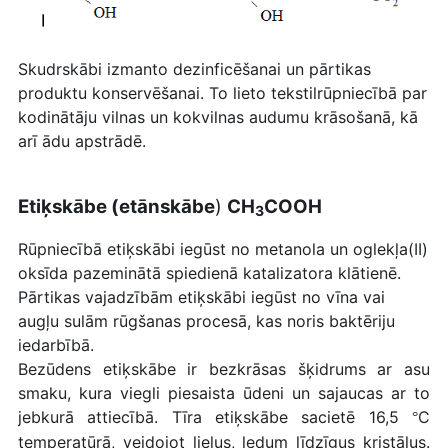
Skudrskābi izmanto dezinficēšanai un pārtikas
produktu konservēšanai. To lieto tekstilrūpniecībā par
kodinātāju vilnas un kokvilnas audumu krāsošanā, kā
arī ādu apstrādē.
Etiķskābe (
etānskābe
)
CH
COOH
3
Rūpniecībā etiķskābi iegūst no metanola un oglekļa(II)
oksīda pazeminātā spiedienā katalizatora klātienē.
Pārtikas vajadzībām etiķskābi iegūst no vīna vai
augļu sulām rūgšanas procesā, kas noris baktēriju
iedarbībā.
Bezūdens etiķskābe ir bezkrāsas šķidrums ar asu
smaku, kura viegli piesaista ūdeni un sajaucas ar to
jebkurā attiecībā. Tīra etiķskābe sacietē 16,5
C
°
tempe­ratūrā, veidojot lielus, ledum līdzīgus kristālus.