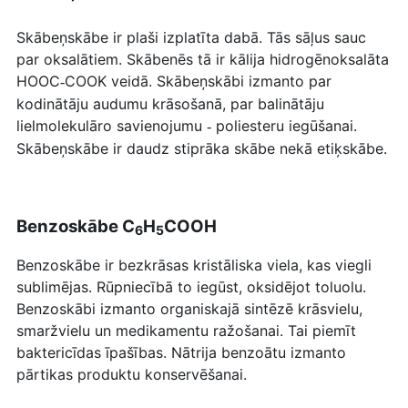
Skābeņskābe ir plaši izplatīta dabā. Tās sāļus sauc
par
oksalātiem
. Skābenēs tā ir kālija
hidrogēnoksalāta
HOOC
COOK veidā. Skābeņskābi izmanto par
-
kodinātāju audumu krāsošanā, par balinātāju
lielmolekulāro savienojumu
poliesteru
iegūšanai.
-
Skābeņskābe ir daudz stiprāka skābe nekā etiķskābe.
Benzoskābe
C
H
COOH
6
5
Benzoskābe
ir bezkrāsas kristāliska viela, kas viegli
sublimējas. Rūpniecībā to iegūst, oksidējot toluolu.
Benzoskābi
izmanto organiskajā sintēzē krāsvielu,
smaržvielu un medikamentu ražošanai. Tai piemīt
baktericīdas īpašības. Nātrija
benzoātu
izmanto
pārtikas produktu konservēšanai.