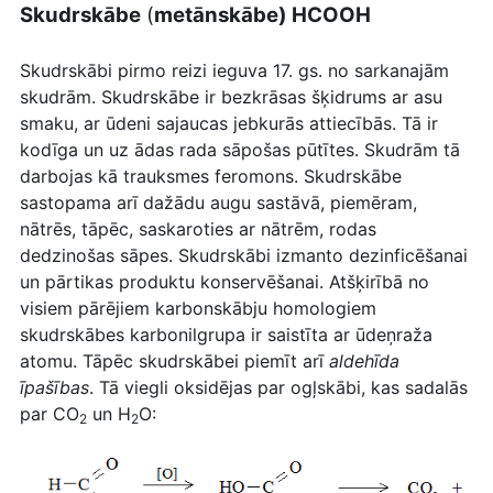
Skudrskābe
(
metānskābe
) HCOOH
Skudrskābi pirmo reizi ieguva 17.
gs
. no sarkanajām
skudrām. Skudrskābe ir bezkrāsas šķidrums ar asu
smaku, ar ūdeni sajaucas jebkurās attiecībās. Tā ir
kodīga un uz ādas rada sāpošas pūtītes. Skudrām tā
darbojas kā trauksmes
feromons
. Skudrskābe
sastopama arī dažādu augu sastāvā, piemēram,
nātrēs, tāpēc, saskaroties ar nātrēm, rodas
dedzinošas sāpes. Skudrskābi izmanto dezinficēšanai
un pārtikas produktu konservēšanai.
Atšķirībā no
visiem pārējiem karbonskābju homologiem
skudrskābes
karbonilgrupa
ir saistīta ar ūdeņraža
atomu. Tāpēc skudrskābei piemīt arī
aldehīda
īpašības
. Tā viegli oksidējas par ogļskābi, kas sadalās
par CO
un H
O:
2
2