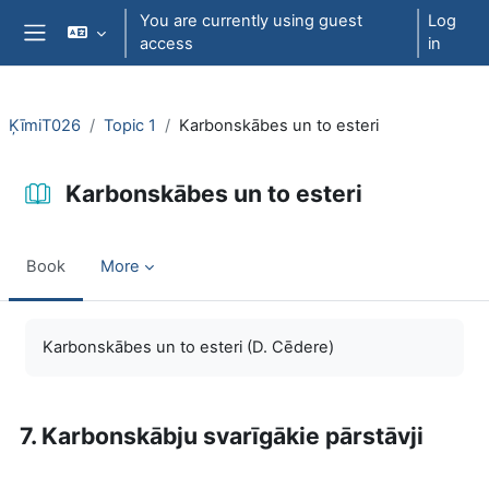
Skip to main content
You are currently using guest
Log
access
in
Side panel
ĶīmiT026
Topic 1
Karbonskābes un to esteri
Karbonskābes un to esteri
Book
More
Completion requirements
Karbonskābes un to esteri (D. Cēdere)
7. Karbonskābju svarīgākie pārstāvji