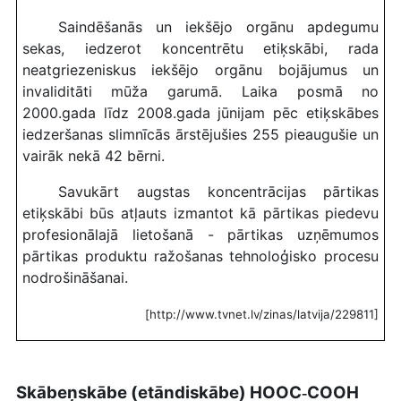
Saindēšanās un iekšējo orgānu apdegumu
sekas, iedzerot koncentrētu etiķskābi, rada
neatgriezeniskus iekšējo orgānu bojājumus un
invaliditāti mūža garumā. Laika posmā no
2000.gada līdz 2008.gada jūnijam pēc etiķskābes
iedzeršanas slimnīcās ārstējušies 255 pieaugušie un
vairāk nekā 42 bērni.
Savukārt augstas koncentrācijas pārtikas
etiķskābi būs atļauts izmantot kā pārtikas piedevu
profesionālajā lietošanā - pārtikas uzņēmumos
pārtikas produktu ražošanas tehnoloģisko procesu
nodrošināšanai.
[http://www.tvnet.lv/zinas/latvija/229811]
S
kābeņskābe (
etāndiskābe
) HOOC
COOH
-