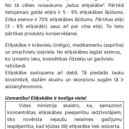
No tā cēlies nosaukums „ledus etiķskābe”. Pārtikā
lietojamais
galda etiķis
ir 5
9% etiķskābes šķīdums.
-
Etiķa esence
ir 70% etiķskābes šķīdums.
Pārtikas etiķi
(3
6% etiķskābi) sauc arī par
vīna etiķi
. To lieto
-
pārtikas produktu konservēšanai.
Etiķskābe ir krāsvielu (indigo), medikamentu (aspirīna)
un smaržvielu izejviela. No etiķskābes iegūst esterus,
ko izmanto laku, kosmētikas līdzekļu un garšvielu
ražošanā.
Etiķskābe sastopama arī dabā. Tā piedalās tauku
biosintēzē
, dažām skudru un skorpionu sugām tā ir
aizsargferomons
.
Uzmanību! Etiķskābe ir kodīga viela!
Vides ministrija skaidro, ka, samazinot
koncentrētas etiķskābes pieejamību iedzīvotājiem,
tiks novērsta nejaušu nelaimes gadījumu
iespējamība, kad kļūdas dēļ etiķskābe tiek iedzerta.