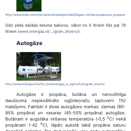
http://www.linde.com/international/web/lg/lv/like35agalv.nsf/docbyalias/nav_propane
Gāzi pilda dažāda lieluma balonos, sākot no 5 litriem līdz pat 79
litriem (
www.intergaz.lv/.../grain_dryers/
).
Autogāze
http://www.intergaz.lv/lv/for_business/gas_in_agriculture/grain_dryers/
Autogāze ir propāna, butāna un nenozīmīga
daudzuma nepiesātināto ogļūdeņražu (aptuveni 1%)
maisījums. Faktiski ir divas autogāzes markas: ziemas (85-
95% propāna) un vasaras (45-55% propāna) autogāze.
0
Butānam ir augstāka viršanas temperatūra (‑0,5
C) nekā
0
propānam (-42
C), tāpēc aukstā laikā propāna saturu