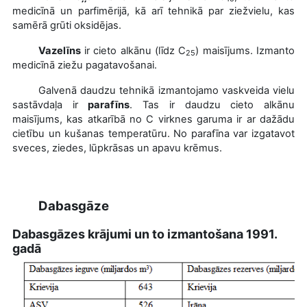
medicīnā un parfimērijā, kā arī tehnikā par ziežvielu, kas
samērā grūti oksidējas.
Vazelīns
ir cieto alkānu (līdz C
) maisījums. Izmanto
25
medicīnā ziežu pagatavošanai.
Galvenā daudzu tehnikā izmantojamo vaskveida vielu
sastāvdaļa ir
parafīns
. Tas ir daudzu cieto alkānu
maisījums, kas atkarībā no C virknes garuma ir ar dažādu
cietību un kušanas temperatūru. No parafīna var izgatavot
sveces, ziedes, lūpkrāsas un apavu krēmus.
Dabasgāze
Dabasgāzes krājumi un to izmantošana 1991.
gadā