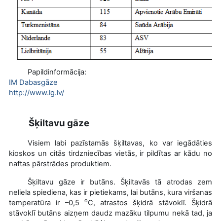
Papildinformācija:
IM Dabasgāze
http://www.lg.lv/
Šķiltavu gāze
Visiem labi pazīstamās šķiltavas, ko var iegādāties
kioskos un citās tirdzniecības vietās, ir pildītas ar kādu no
naftas pārstrādes produktiem.
Šķiltavu gāze ir butāns. Šķiltavās tā atrodas zem
neliela spiediena, kas ir pietiekams, lai butāns, kura viršanas
o
temperatūra ir –0,5
C, atrastos šķidrā stāvoklī. Šķidrā
stāvoklī butāns aizņem daudz mazāku tilpumu nekā tad, ja