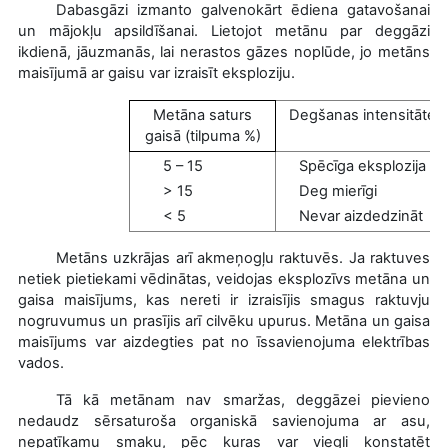
Dabasgāzi izmanto galvenokārt ēdiena gatavošanai
un mājokļu apsildīšanai. Lietojot metānu par deggāzi
ikdienā, jāuzmanās, lai nerastos gāzes noplūde, jo metāns
maisījumā ar gaisu var izraisīt eksploziju.
Metāna saturs
Degšanas intensitāte
gaisā (tilpuma %)
5 – 15
Spēcīga eksplozija
> 15
Deg mierīgi
< 5
Nevar aizdedzināt
Metāns uzkrājas arī akmeņogļu raktuvēs. Ja raktuves
netiek pietiekami vēdinātas, veidojas eksplozīvs metāna un
gaisa maisījums, kas nereti ir izraisījis smagus raktuvju
nogruvumus un prasījis arī cilvēku upurus. Metāna un gaisa
maisījums var aizdegties pat no īssavienojuma elektrības
vados.
Tā kā metānam nav smaržas, deggāzei pievieno
nedaudz sērsaturoša organiskā savienojuma ar asu,
nepatīkamu smaku, pēc kuras var viegli konstatēt