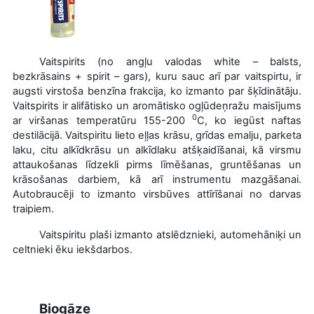
Vaitspirits (no angļu valodas
white – balsts,
bezkrāsains + spirit – gars), kuru sauc arī par vaitspirtu, ir
augsti virstoša benzīna frakcija, ko izmanto par šķīdinātāju.
Vaitspirits ir alifātisko un aromātisko ogļūdeņražu maisījums
0
ar viršanas temperatūru 155-200
C, ko iegūst naftas
destilācijā. Vaitspiritu lieto eļļas krāsu, grīdas emalju, parketa
laku, citu alkīdkrāsu un alkīdlaku atšķaidīšanai, kā virsmu
attaukošanas līdzekli pirms līmēšanas, gruntēšanas un
krāsošanas darbiem, kā arī instrumentu mazgāšanai.
Autobraucēji
to izmanto virsbūves attīrīšanai no darvas
traipiem.
Vaitspiritu plaši izmanto atslēdznieki, automehāniķi un
celtnieki ēku iekšdarbos.
Biogāze