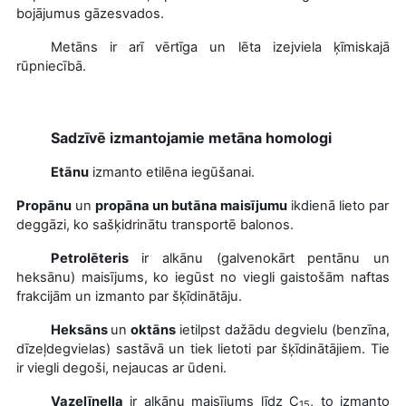
bojājumus gāzesvados.
Metāns ir arī vērtīga un lēta izejviela ķīmiskajā
rūpniecībā.
Sadzīvē izmantojamie metāna homologi
Etānu
izmanto etilēna iegūšanai.
Propānu
un
propāna un butāna maisījumu
ikdienā lieto par
deggāzi, ko sašķidrinātu transportē balonos.
Petrolēteris
ir alkānu (galvenokārt pentānu un
heksānu) maisījums, ko iegūst no viegli gaistošām naftas
frakcijām un izmanto par šķīdinātāju.
Heksāns
un
oktāns
ietilpst dažādu degvielu (benzīna,
dīzeļdegvielas) sastāvā un tiek lietoti par šķīdinātājiem. Tie
ir viegli degoši, nejaucas ar ūdeni.
Vazelīneļļa
ir alkānu maisījums līdz C
, to izmanto
15