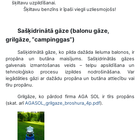
šķiltavu uzpildīšanai.
Šķiltavu benzīns ir īpaši viegli uzliesmojošs!
Sašķidrinātā gāze (balonu gāze,
grilgāze, “campinggas”)
Sašķidrinātā gāze, ko pilda dažāda lieluma balonos, ir
propāna un butāna maisījums. Sašķidrinātās gāzes
galvenais izmantošanas veids – telpu apsildīšana un
tehnoloģisko procesu izpildes nodrošināšana. Var
iegādāties gāzi ar dažādu propāna un butāna attiecību vai
tīru propānu.
Grilgāze, ko pārdod firma AGA SOL ir tīrs propāns
(skat. arī
AGASOL_grilgaze_broshura_4p.pdf
).