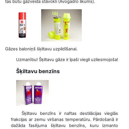
tas būtu gāzveida stāvoklī (Avogadro likums).
Gāzes baloniņš šķiltavu uzpildīšanai.
Uzmanību! Šķiltavu gāze ir īpaši viegli uzliesmojoša!
Šķiltavu benzīns
Šķiltavu benzīns ir naftas destilācijas vieglās
frakcijas ar zemu viršanas temperatūru. Pārdošanā ir
dažāda fasējuma šķiltavu benzīns, kuru izmanto