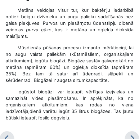
Metāns veidojas visur tur, kur baktēriju iedarbībā
notiek beigtu dzīvnieku un augu palieku sadalīšanās bez
gaisa piekļuves. Purvos un piesārņotu ūdenstilpju dibenā
veidojas
purva gāze
, kas ir metāna un oglekļa dioksīda
maisījums.
Mūsdienās pūšanas procesu izmanto mērķtiecīgi, lai
no augu valsts paliekām (kūtsmēsliem, organiskajiem
atkritumiem), iegūtu biogāzi. Biogāze sastāv galvenokārt no
metāna (apmēram 60%) un oglekļa dioksīda (apmēram
35%). Bez tam tā satur arī ūdeņradi, slāpekli un
sērūdeņradi. Biogāzei ir augsta siltumkapacitāte.
Iegūstot biogāzi, var ietaupīt vērtīgas izejvielas un
samazināt vides piesārņošanu. Ir aprēķināts, ka no
organiskajiem atkritumiem, kas rodas no viena
iedzīvotāja,dienā varētu iegūt 35 litrus biogāzes. Tas ļautu
būtiski ietaupīt fosilo degvielu.