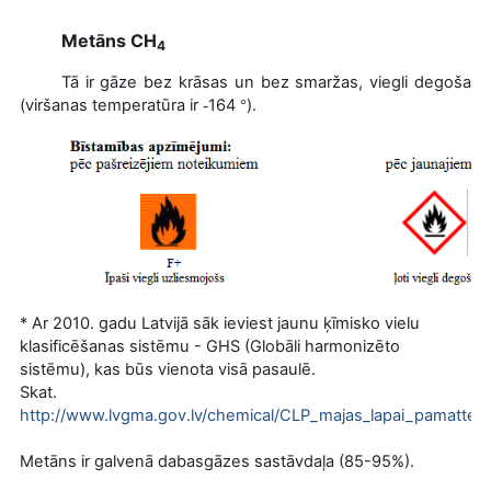
Metāns CH­
4
Tā ir gāze bez krāsas un bez smaržas, viegli degoša
(viršanas temperatūra ir
164
).
-
°
* Ar 2010. gadu Latvijā sāk ieviest jaunu ķīmisko vielu
klasificēšanas sistēmu - GHS (Globāli harmonizēto
sistēmu), kas būs vienota visā pasaulē.
Skat.
http://www.lvgma.gov.lv/chemical/CLP_majas_lapai_pamattek
Metāns ir galvenā dabasgāzes sastāvdaļa (85-95%).