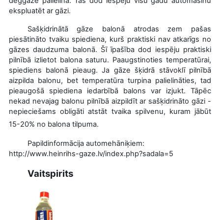
deggāzē palielina. Tas dod iespēju visu gadu automašīnu
ekspluatēt ar gāzi.
Sašķidrinātā gāze balonā atrodas zem pašas
piesātināto tvaiku spiediena, kurš praktiski nav atkarīgs no
gāzes daudzuma balonā. Šī īpašība dod iespēju praktiski
pilnībā izlietot balona saturu. Paaugstinoties temperatūrai,
spiediens balonā pieaug. Ja gāze šķidrā stāvoklī pilnībā
aizpilda balonu, bet temperatūra turpina palielināties, tad
pieaugošā spiediena iedarbībā balons var izjukt. Tāpēc
nekad nevajag balonu pilnībā aizpildīt ar sašķidrināto gāzi -
nepieciešams obligāti atstāt tvaika spilvenu, kuram jābūt
15-20% no balona tilpuma.
Papildinformācija automehāniķiem:
http://www.heinrihs-gaze.lv/index.php?sadala=5
Vaitspirits