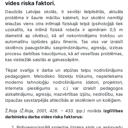
vides riska faktori.
Daudzās Latvijas skolās, it sevišķi lielpilsētās, aktuāla
problēma ir šaurie mācību kabineti, kur skolēni nemitīgi
ielaužas viens otra intīmajā fiziskajā telpā (psiholoģijā tiek
uzskatīts, ka intīmā fiziskā robeža ir apmēram 0,5 m
diametrā ap cilvēku), kā arī nekontrolējams trokšņu un
automašīnu izplūdes gāzu līmenis. Tas viss var izraisīt
skolēnos
paaugstinātu sasprindzinājumu, agresiju, izziņas
procesu darbības traucējumus, kā arī veselības problēmas,
kas visbiežāk saistās ar galvassāpēm.
Tikpat svarīgs ir darba un atpūtas telpu nodrošinājums
pedagogiem. Metodisko līdzekļu trūkums, nepietiekams
moderno tehnoloģiju nodrošinājums (datori, projektori,
interneta pieslēgums u. c.) var izraisīt pedagogos
aizkaitinājumu, agresiju, mazvērtības izjūtu, nedrošību, kas
izpaužas savstarpējās attiecībās ar skolēniem un kolēģiem.
Ž.Roja
(Ž.Roja, 2001, 426. – 433. lpp.)
norāda
izglītības
darbinieku darba vides riska faktorus:
Psihoemocionālā spriedze (izraisa sirds un asinsvadu