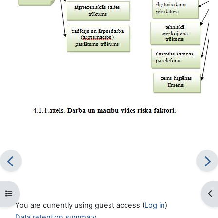
Open course index
Op
You are currently using guest access (
Log in
)
Data retention summary