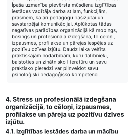
Īpaša uzmanība pievērsta mūsdienu izglītības
iestādes vadītāja darba stilam, funkcijām,
prasmēm, kā arī pedagogu pašizjūtai un
savstarpējai komunikācijai. Aplūkotas tādas
negatīvas parādības organizācijā kā
mobings,
bosings un profesionālā izdegšana, to cēloņi,
izpausmes, profilakse un pārejas iespējas uz
pozitīvu dzīves izjūtu.
Daudz laika veltīts
praktiskajām nodarbībām, kuru dalībnieki,
balstoties un zinātnisko literatūru un savu
praktisko pieredzi var pilnveidot savu
psiholoģiski pedagoģisko kompetenci.
4. Stress un profesionālā izdegšana
organizācijā, to cēloņi, izpausmes,
profilakse un pāreja uz pozitīvu dzīves
izjūtu.
4.1. Izglītības iestādes darba un mācību