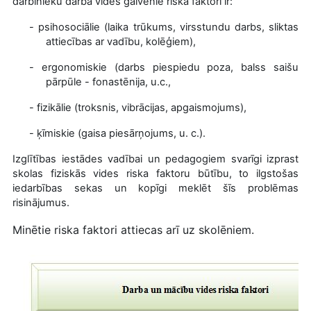
darbinieku darba vides galvenie riska faktori ir:
-
psihosociālie (laika trūkums, virsstundu darbs, sliktas
attiecības ar vadību, kolēģiem),
-
ergonomiskie (darbs piespiedu poza, balss saišu
pārpūle - fonastēnija, u.c.,
-
fizikālie (troksnis, vibrācijas, apgaismojums),
-
ķīmiskie (gaisa piesārņojums, u. c.).
Izglītības iestādes vadībai un pedagogiem svarīgi izprast
skolas fiziskās vides riska faktoru būtību, to ilgstošas
iedarbības sekas un kopīgi meklēt šīs problēmas
risinājumus.
Minētie riska faktori attiecas arī uz skolēniem.