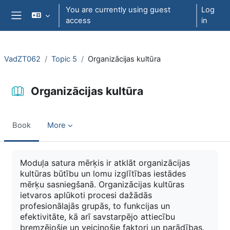
Skip to main content
You are currently using guest
Log
access
in
Side panel
VadZT062
Topic 5
Organizācijas kultūra
Organizācijas kultūra
Book
More
Completion requirements
Moduļa satura mērķis ir atklāt organizācijas
kultūras būtību un lomu izglītības iestādes
mērķu sasniegšanā. Organizācijas kultūras
ietvaros aplūkoti procesi dažādās
profesionālajās grupās, to funkcijas un
efektivitāte, kā arī savstarpējo attiecību
bremzējošie un veicinošie faktori un parādības.