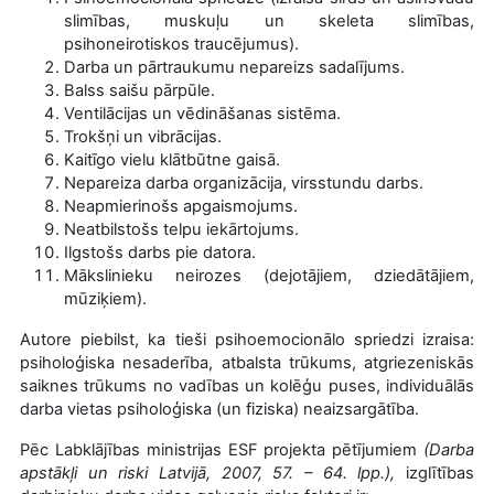
slimības, muskuļu un skeleta slimības,
psihoneirotiskos traucējumus).
Darba un pārtraukumu nepareizs sadalījums.
Balss saišu pārpūle.
Ventilācijas un vēdināšanas sistēma.
Trokšņi un vibrācijas.
Kaitīgo vielu klātbūtne gaisā.
Nepareiza darba organizācija, virsstundu darbs.
Neapmierinošs apgaismojums.
Neatbilstošs telpu iekārtojums.
Ilgstošs darbs pie datora.
Mākslinieku neirozes (dejotājiem, dziedātājiem,
mūziķiem).
Autore piebilst, ka tieši psihoemocionālo spriedzi izraisa:
psiholoģiska nesaderība, atbalsta trūkums, atgriezeniskās
saiknes trūkums no vadības un kolēģu puses, individuālās
darba vietas psiholoģiska (un fiziska) neaizsargātība.
Pēc Labklājības ministrijas ESF projekta pētījumiem
(Darba
apstākļi un riski Latvijā, 2007, 57. – 64. lpp.),
izglītības