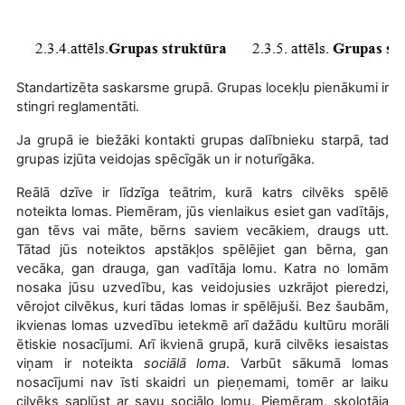
Standartizēta saskarsme grupā. Grupas locekļu pienākumi ir
stingri reglamentāti.
Ja grupā ie biežāki kontakti grupas dalībnieku starpā, tad
grupas izjūta veidojas spēcīgāk un ir noturīgāka.
Reālā dzīve ir līdzīga teātrim, kurā katrs cilvēks spēlē
noteikta lomas. Piemēram, jūs vienlaikus esiet gan vadītājs,
gan tēvs vai māte, bērns saviem vecākiem, draugs utt.
Tātad jūs noteiktos apstākļos spēlējiet gan bērna, gan
vecāka, gan drauga, gan vadītāja lomu. Katra no lomām
nosaka jūsu uzvedību, kas veidojusies uzkrājot pieredzi,
vērojot cilvēkus, kuri tādas lomas ir spēlējuši. Bez šaubām,
ikvienas lomas uzvedību ietekmē arī dažādu kultūru morāli
ētiskie nosacījumi. Arī ikvienā grupā, kurā cilvēks iesaistas
viņam ir noteikta
sociālā loma
. Varbūt sākumā lomas
nosacījumi nav īsti skaidri un pieņemami, tomēr ar laiku
cilvēks saplūst ar savu sociālo lomu. Piemēram, skolotāja