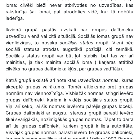
loma: cilvēki bieži nevar atbrīvoties no uzvedības, kas
raksturīga šai lomai, pat atrodoties vidē, kur tā nebūtu
iederīga.
Ikvienā grupā
pastāv uzskati par grupas dalībnieku
uzvedību vienā vai citā situācijā. Sociālās lomas grupā nav
vienlīdzīgas, to nosaka
sociālais status
grupā. Vieni pēc
sociālā statusa atrodas augstākā pozīcijā, citi zemākā.
Sociālais status grupā var būt ļoti stabils, bet tas var arī
mainīties, ja tiek mainīta sociālā loma (
karjeras attītībā
cilvēks no grupas dalībnieka kļūst par grupas vadītāju).
Katrā grupā eksistē arī noteiktas
uzvedības normas
, kuras
akceptē grupas vairākums. Tomēr attieksme pret grupas
normām nav viennozīmīga. Visbiežāk normas stingri ievēro
grupas dalībnieki, kuriem ir vidējs sociālais status grupā.
Viņi arī seko, lai šīs normas ievērotu pārējie grupas locekļi.
Grupas dalībnieki ar augstu starusu grupā parasti ievēro
tikai svarīgākās, nozīmīgākās grupas normas. Tāpat to darra
arī tie grupas dalībnieki, kuriem grupā ir liela autoritāte.
Visvājāk grupas normas parasti ievēro tie grupas dalībnieki,
kuriem ir zems sociālais status grupā ( Maijers,1997, Reņģe,