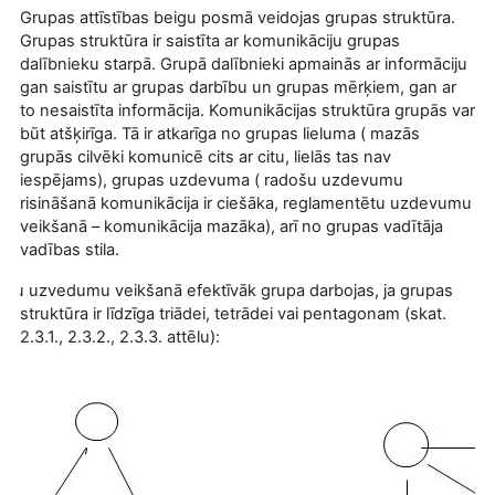
Grupas attīstības beigu posmā veidojas grupas struktūra.
Grupas struktūra ir saistīta ar komunikāciju grupas
dalībnieku starpā. Grupā dalībnieki apmainās ar informāciju
gan saistītu ar grupas darbību un grupas mērķiem, gan ar
to nesaistīta informācija. Komunikācijas struktūra grupās var
būt atšķirīga. Tā ir atkarīga no grupas lieluma ( mazās
grupās cilvēki komunicē cits ar citu, lielās tas nav
iespējams), grupas uzdevuma ( radošu uzdevumu
risināšanā komunikācija ir ciešāka, reglamentētu uzdevumu
veikšanā – komunikācija mazāka), arī no grupas vadītāja
vadības stila.
šu uzvedumu veikšanā efektīvāk grupa darbojas, ja grupas
struktūra ir līdzīga triādei, tetrādei vai pentagonam (skat.
2.3.1., 2.3.2., 2.3.3. attēlu):