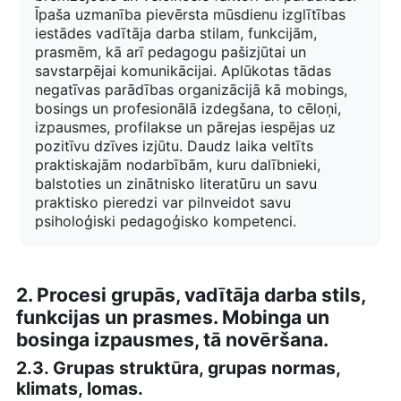
Īpaša uzmanība pievērsta mūsdienu izglītības
iestādes vadītāja darba stilam, funkcijām,
prasmēm, kā arī pedagogu pašizjūtai un
savstarpējai komunikācijai. Aplūkotas tādas
negatīvas parādības organizācijā kā
mobings,
bosings un profesionālā izdegšana, to cēloņi,
izpausmes, profilakse un pārejas iespējas uz
pozitīvu dzīves izjūtu.
Daudz laika veltīts
praktiskajām nodarbībām, kuru dalībnieki,
balstoties un zinātnisko literatūru un savu
praktisko pieredzi var pilnveidot savu
psiholoģiski pedagoģisko kompetenci.
2. Procesi grupās, vadītāja darba stils,
funkcijas un prasmes. Mobinga un
bosinga izpausmes, tā novēršana.
2.3. Grupas struktūra, grupas normas,
klimats, lomas.