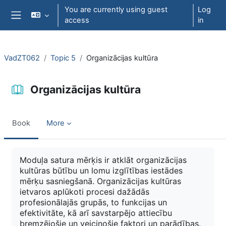
Skip to main content
You are currently using guest
Log
access
in
Side panel
VadZT062
Topic 5
Organizācijas kultūra
Organizācijas kultūra
Book
More
Completion requirements
Moduļa satura mērķis ir atklāt organizācijas
kultūras būtību un lomu izglītības iestādes
mērķu sasniegšanā. Organizācijas kultūras
ietvaros aplūkoti procesi dažādās
profesionālajās grupās, to funkcijas un
efektivitāte, kā arī savstarpējo attiecību
bremzējošie un veicinošie faktori un parādības.