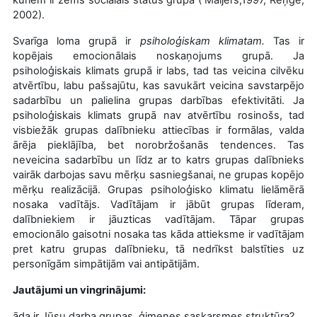
2002).
Svarīga loma grupā ir
psiholoģiskam klimatam.
Tas ir
kopējais emocionālais noskaņojums grupā. Ja
psiholoģiskais klimats grupā ir labs, tad tas veicina cilvēku
atvērtību, labu pašsajūtu, kas savukārt veicina savstarpējo
sadarbību un palielina grupas darbības efektivitāti. Ja
psiholoģiskais klimats grupā nav atvērtību rosinošs, tad
visbiežāk
grupas dalībnieku attiecības ir formālas, valda
ārēja pieklājība, bet norobržošanās tendences. Tas
neveicina sadarbību un līdz ar to katrs grupas dalībnieks
vairāk darbojas savu mērķu sasniegšanai, ne grupas kopējo
mērķu realizācijā. Grupas psiholoģisko klimatu lielāmērā
nosaka vadītājs. Vadītājam ir jābūt grupas līderam,
dalībniekiem ir jāuzticas vadītājam.
Tāpar grupas
emocionālo gaisotni nosaka tas kāda attieksme ir vadītājam
pret katru grupas dalībnieku, tā nedrīkst balstīties uz
personīgām simpātijām vai antipātijām.
Jautājumi un vingrinājumi:
.
Kāda ir Jūsu darba grupas, ģimenes saskarsmes struktūra?