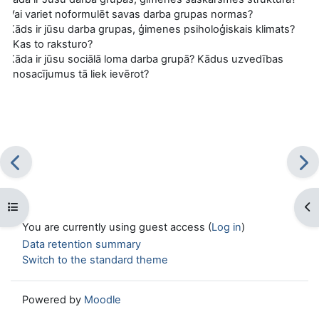
2.
Vai variet noformulēt savas darba grupas normas?
3.
Kāds ir jūsu darba grupas, ģimenes psiholoģiskais klimats?
Kas to raksturo?
4.
Kāda ir jūsu sociālā loma darba grupā? Kādus uzvedības
nosacījumus tā liek ievērot?
Open course index
Op
You are currently using guest access (
Log in
)
Data retention summary
Switch to the standard theme
Powered by
Moodle