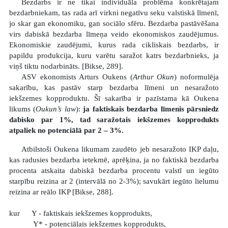
Bezdarbs ir ne tikai individuāla problēma konkrētajam
bezdarbniekam, tas rada arī virkni negatīvu seku valstiskā līmenī,
jo skar gan ekonomiku, gan sociālo sfēru. Bezdarba pastāvēšana
virs dabiskā bezdarba līmeņa veido ekonomiskos zaudējumus.
Ekonomiskie zaudējumi, kurus rada cikliskais bezdarbs, ir
papildu produkcija, kuru varētu saražot katrs bezdarbnieks, ja
viņš tiktu nodarbināts. [Bikse, 289].
ASV ekonomists Arturs Oukens (
Arthur Okun
) noformulēja
sakarību, kas pastāv starp bezdarba līmeni un nesaražoto
iekšzemes kopproduktu. Šī sakarība ir pazīstama kā Oukena
likums (
Oukun’s law
):
ja faktiskais bezdarba līmenis pārsniedz
dabisko par 1%, tad saražotais iekšzemes kopprodukts
atpaliek no potenciālā par 2 – 3%.
Atbilstoši Oukena likumam zaudēto jeb nesaražoto IKP daļu,
kas radusies bezdarba ietekmē, aprēķina, ja no faktiskā bezdarba
procenta atskaita dabiskā bezdarba procentu valstī un iegūto
starpību reizina ar 2 (intervālā no 2-3%); savukārt iegūto lielumu
reizina ar reālo IKP [Bikse, 288].
kur
Y - faktiskais iekšzemes kopprodukts,
Y* - potenciālais iekšzemes kopprodukts,