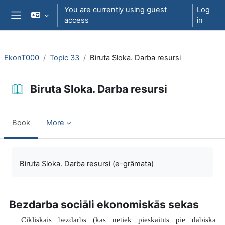
Skip to main content
You are currently using guest
Log
access
in
Side panel
EkonT000
Topic 33
Biruta Sloka. Darba resursi
Biruta Sloka. Darba resursi
Book
More
Completion requirements
Biruta Sloka. Darba resursi (e-grāmata)
Bezdarba sociāli ekonomiskās sekas
Cikliskais bezdarbs (kas netiek pieskaitīts pie dabiskā