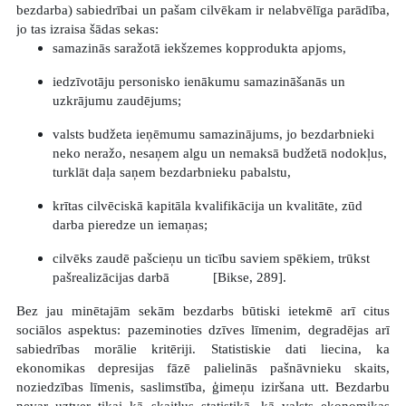
bezdarba) sabiedrībai un pašam cilvēkam ir nelabvēlīga parādība,
jo tas izraisa šādas sekas:
samazinās saražotā iekšzemes kopprodukta apjoms,
iedzīvotāju personisko ienākumu samazināšanās un
uzkrājumu zaudējums;
valsts budžeta ieņēmumu samazinājums, jo bezdarbnieki
neko neražo, nesaņem algu un nemaksā budžetā nodokļus,
turklāt daļa saņem bezdarbnieku pabalstu,
krītas cilvēciskā kapitāla kvalifikācija un kvalitāte, zūd
darba pieredze un iemaņas;
cilvēks zaudē pašcieņu un ticību saviem spēkiem, trūkst
pašrealizācijas darbā
[Bikse, 289].
Bez jau minētajām sekām bezdarbs būtiski ietekmē arī citus
sociālos aspektus: pazeminoties dzīves līmenim, degradējas arī
sabiedrības morālie kritēriji. Statistiskie dati liecina, ka
ekonomikas depresijas fāzē palielinās pašnāvnieku skaits,
noziedzības līmenis, saslimstība, ģimeņu iziršana utt. Bezdarbu
nevar uztver tikai kā skaitļus statistikā, kā valsts ekonomikas