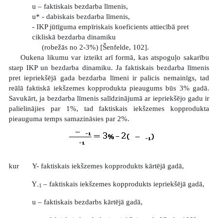
u – faktiskais bezdarba līmenis,
u* - dabiskais bezdarba līmenis,
- IKP jūtīguma empīriskais koeficients attiecībā pret
cikliskā bezdarba dinamiku
(robežās no 2-3%) [Šenfelde, 102].
Oukena likumu var izteikt arī formā, kas atspoguļo sakarību
starp IKP un bezdarba dinamiku. Ja faktiskais bezdarba līmenis
pret iepriekšējā gada bezdarba līmeni ir palicis nemainīgs, tad
reālā faktiskā iekšzemes kopprodukta pieaugums būs 3% gadā.
Savukārt, ja bezdarba līmenis salīdzinājumā ar iepriekšējo gadu ir
palielinājies par 1%, tad faktiskais iekšzemes kopprodukta
pieauguma temps samazināsies par 2%.
kur
Y- faktiskais iekšzemes kopprodukts kārtējā gadā,
Y
– faktiskais iekšzemes kopprodukts iepriekšējā gadā,
-1
u – faktiskais bezdarbs kārtējā gadā,