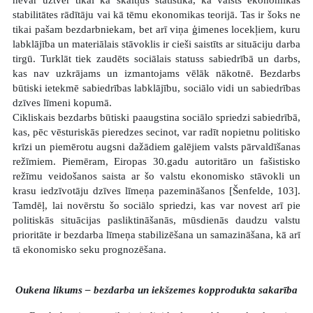
stabilitātes rādītāju vai kā tēmu ekonomikas teorijā. Tas ir šoks ne
tikai pašam bezdarbniekam, bet arī viņa ģimenes locekļiem, kuru
labklājība un materiālais stāvoklis ir cieši saistīts ar situāciju darba
tirgū. Turklāt tiek zaudēts sociālais statuss sabiedrībā un darbs,
kas nav uzkrājams un izmantojams vēlāk nākotnē. Bezdarbs
būtiski ietekmē sabiedrības labklājību, sociālo vidi un sabiedrības
dzīves līmeni kopumā.
Cikliskais bezdarbs būtiski paaugstina sociālo spriedzi sabiedrībā,
kas, pēc vēsturiskās pieredzes secinot, var radīt nopietnu politisko
krīzi un piemērotu augsni dažādiem galējiem valsts pārvaldīšanas
režīmiem. Piemēram, Eiropas 30.gadu autoritāro un fašistisko
režīmu veidošanos saista ar šo valstu ekonomisko stāvokli un
krasu iedzīvotāju dzīves līmeņa pazemināšanos [Šenfelde, 103].
Tamdēļ, lai novērstu šo sociālo spriedzi, kas var novest arī pie
politiskās situācijas pasliktināšanās, mūsdienās daudzu valstu
prioritāte ir bezdarba līmeņa stabilizēšana un samazināšana, kā arī
tā ekonomisko seku prognozēšana.
Oukena likums – bezdarba un iekšzemes kopprodukta sakarība