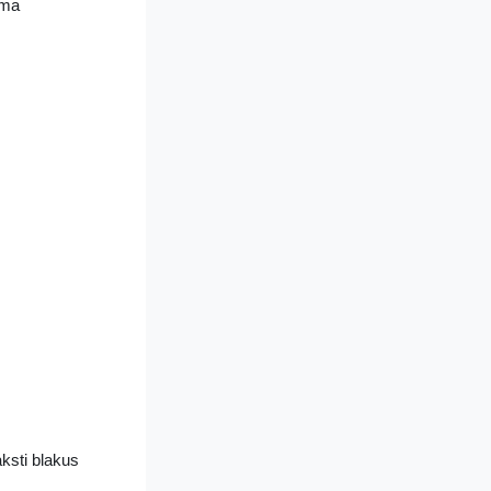
ama
aksti blakus