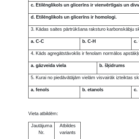
c. Etilēnglikols un glicerīns ir vienvērtīgais un divv
d. Etilēnglikols un glicerīns ir homologi.
3. Kādas saites pārtrūkšana raksturo karbonskābju 
a. C-C
b. C-H
c.
4. Kāds agregātstāvoklis ir fenolam normālos apstāk
a. gāzveida viela
b. šķidrums
5. Kurai no piedāvātājām vielām visvairāk izteiktas s
a. fenols
b. etanols
c.
Vieta atbildēm:
Jautājuma
Atbildes
Nr.
variants