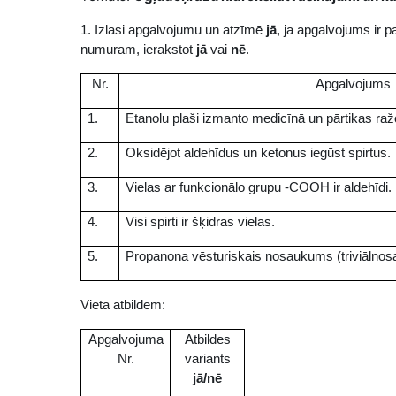
1. Izlasi apgalvojumu un atzīmē
jā
, ja apgalvojums ir 
numuram, ierakstot
jā
vai
nē
.
Nr.
Apgalvojums
1.
Etanolu plaši izmanto medicīnā un pārtikas ra
2.
Oksidējot aldehīdus un ketonus iegūst spirtus.
3.
Vielas ar funkcionālo grupu -COOH ir aldehīdi.
4.
Visi spirti ir šķidras vielas.
5.
Propanona vēsturiskais nosaukums (triviālnos
Vieta atbildēm:
Apgalvojuma
Atbildes
Nr.
variants
jā/nē