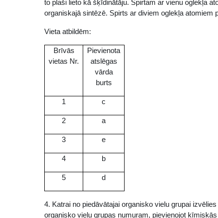
to plaši lieto kā šķīdinātāju. Spirtam ar vienu oglekļa 
organiskajā sintēzē. Spirts ar diviem oglekļa atomiem
Vieta atbildēm:
Brīvās
Pievienota
vietas Nr.
atslēgas
vārda
burts
1
c
2
a
3
e
4
b
5
d
4. Katrai no piedāvātajai organisko vielu grupai izvēlies
organisko vielu grupas numuram, pievienojot ķīmiskās 