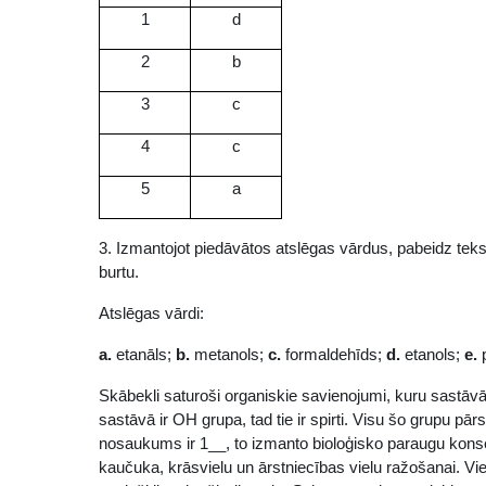
1
d
2
b
3
c
4
c
5
a
3. Izmantojot piedāvātos atslēgas vārdus, pabeidz tekst
burtu.
Atslēgas vārdi:
a.
etanāls;
b.
metanols;
c.
formaldehīds;
d.
etanols;
e.
Skābekli saturoši organiskie savienojumi, kuru sastāvā
sastāvā ir OH grupa, tad tie ir spirti. Visu šo grupu pā
nosaukums ir 1__, to izmanto bioloģisko paraugu konser
kaučuka, krāsvielu un ārstniecības vielu ražošanai. Vi