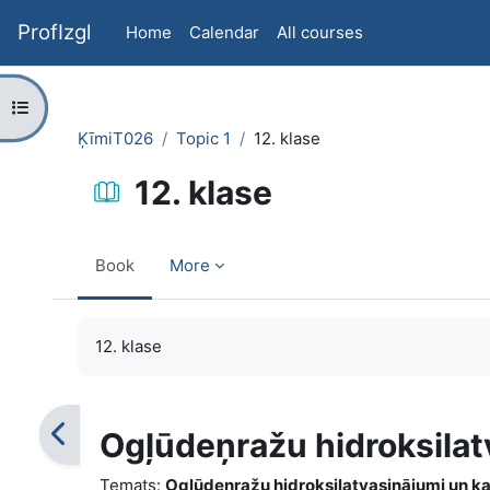
Skip to main content
ProfIzgl
Home
Calendar
All courses
Open course index
ĶīmiT026
Topic 1
12. klase
12. klase
Book
More
Completion requirements
12. klase
Ogļūdeņražu hidroksilat
Temats:
Ogļūdeņražu hidroksilatvasinājumi un ka