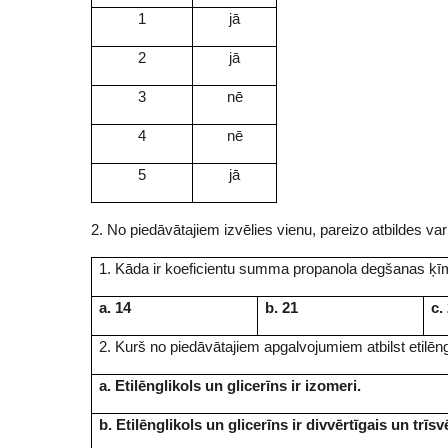
1
jā
2
jā
3
nē
4
nē
5
jā
2. No piedāvātajiem izvēlies vienu, pareizo atbildes var
1. Kāda ir koeficientu summa propanola degšanas ķī
a. 14
b. 21
c.
2. Kurš no piedāvātajiem apgalvojumiem atbilst etilēngli
a. Etilēnglikols un glicerīns ir izomeri.
b. Etilēnglikols un glicerīns ir divvērtīgais un trīsvē