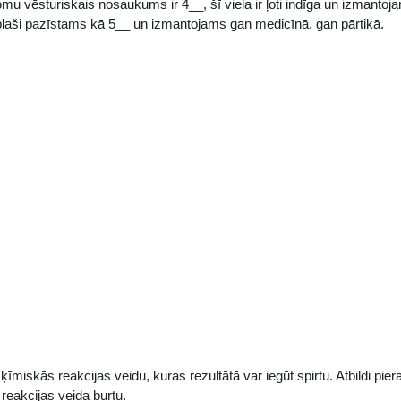
atomu vēsturiskais nosaukums ir 4__, šī viela ir ļoti indīga un izmantoj
 plaši pazīstams kā 5__ un izmantojams gan medicīnā, gan pārtikā.
 ķīmiskās reakcijas veidu, kuras rezultātā var iegūt spirtu. Atbildi pier
reakcijas veida burtu.