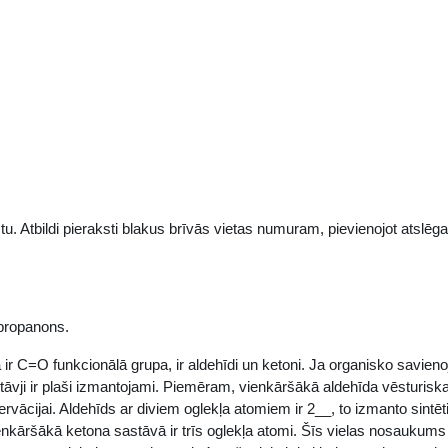
u. Atbildi pieraksti blakus brīvās vietas numuram, pievienojot atslēg
propanons.
 ir C=O funkcionālā grupa, ir aldehīdi un ketoni. Ja organisko savien
rstāvji ir plaši izmantojami. Piemēram, vienkāršākā aldehīda vēsturisk
vācijai. Aldehīds ar diviem oglekļa atomiem ir 2__, to izmanto sintēt
enkāršākā ketona sastāvā ir trīs oglekļa atomi. Šīs vielas nosaukums 