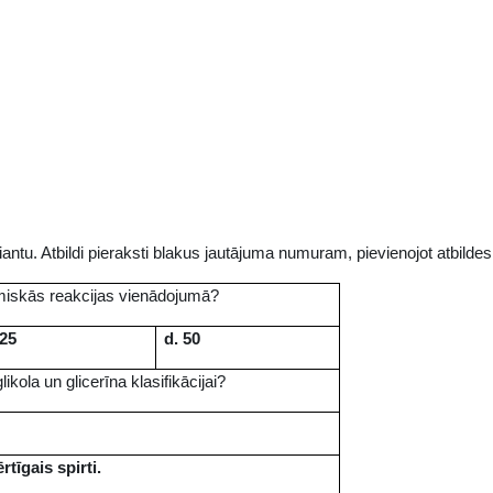
iantu. Atbildi pieraksti blakus jautājuma numuram, pievienojot atbildes
miskās reakcijas vienādojumā?
 25
d. 50
kola un glicerīna klasifikācijai?
rtīgais spirti.