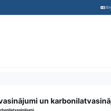
Eng
vasinājumi un karbonilatvasin
rbonilatvasinājumi.