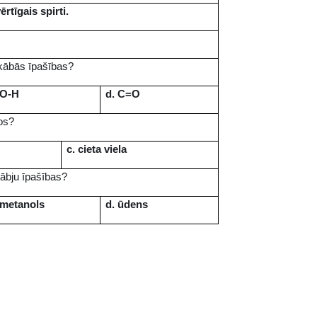
ērtīgais spirti.
skābās īpašības?
 O-H
d. C=O
ļos?
c. cieta viela
kābju īpašības?
 metanols
d. ūdens