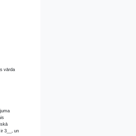
as vārda
ojuma
ais
iskā
ir 3__, un