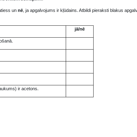
patiess un
nē
, ja apgalvojums ir kļūdains. Atbildi pieraksti blakus apga
jā/nē
žošanā.
aukums) ir acetons.