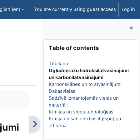
lish ‎(en)‎
You are currently using guest access
Log in
Blocks
Skip Table of contents
Table of contents
Titullapa
Ogļūdeņražu hidroksilatvasinājumi
un karbonilatvasinājumi
Karbonskābes un to atvasinājumi
Dabasvielas
Sadzīvē izmantojamās vielas un
materiāli
Ķīmijas un vides tehnoloģijas
Ķīmija un sabiedrības ilgtspējīga
ājumi
attīstība