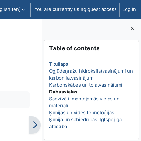
lish ‎(en)‎
You are currently using guest access
Log in
Blocks
Skip Table of contents
Table of contents
Titullapa
Ogļūdeņražu hidroksilatvasinājumi un
karbonilatvasinājumi
Karbonskābes un to atvasinājumi
Dabasvielas
Sadzīvē izmantojamās vielas un
materiāli
Ķīmijas un vides tehnoloģijas
Ķīmija un sabiedrības ilgtspējīga
attīstība