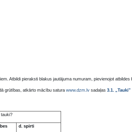
jiem. Atbildi pieraksti blakus jautājuma numuram, pievienojot atbildes 
dā grūtības, atkārto mācību satura
www.dzm.lv
sadaļas
3.1. „Tauki”
 tauki?
ābes
d. spirti