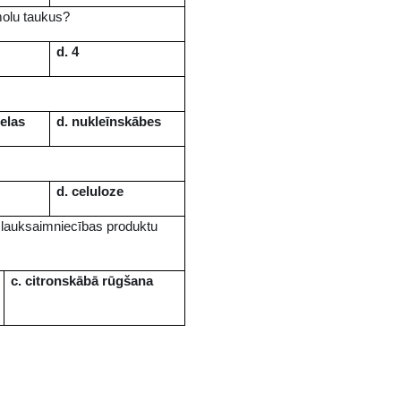
 molu taukus?
d. 4
ielas
d. nukleīnskābes
d. celuloze
u lauksaimniecības produktu
c.
citronskābā rūgšana