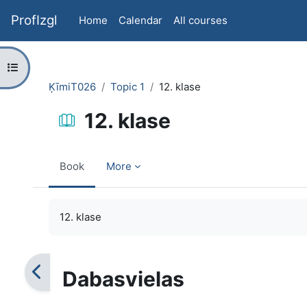
Skip to main content
ProfIzgl
Home
Calendar
All courses
Open course index
ĶīmiT026
Topic 1
12. klase
12. klase
Book
More
Completion requirements
12. klase
Dabasvielas