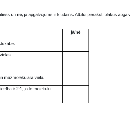
patiess un
nē
, ja apgalvojums ir kļūdains. Atbildi pieraksti blakus apga
jā/nē
stskābe.
vielas.
 un mazmolekulāra viela.
cība ir 2:1, jo to molekulu