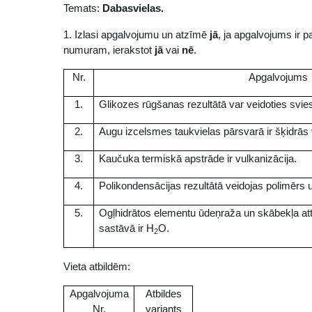
Temats:
Dabasvielas.
1. Izlasi apgalvojumu un atzīmē
jā
, ja apgalvojums ir 
numuram, ierakstot
jā
vai
nē
.
Nr.
Apgalvojums
1.
Glikozes rūgšanas rezultātā var veidoties svie
2.
Augu izcelsmes taukvielas pārsvarā ir šķidrās 
3.
Kaučuka termiskā apstrāde ir vulkanizācija.
4.
Polikondensācijas rezultātā veidojas polimērs
5.
Ogļhidrātos elementu ūdeņraža un skābekļa attie
sastāvā ir H
O.
2
Vieta atbildēm:
Apgalvojuma
Atbildes
Nr.
variants