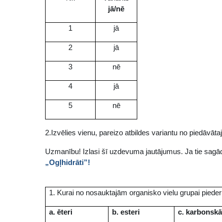
jā/nē
1
jā
2
jā
3
nē
4
jā
5
nē
2.Izvēlies vienu, pareizo atbildes variantu no piedāvāta
Uzmanību! Izlasi šī uzdevuma jautājumus. Ja tie sagā
„Ogļhidrāti”!
1. Kurai no nosauktajām organisko vielu grupai pieder
a. ēteri
b. esteri
c. karbonsk