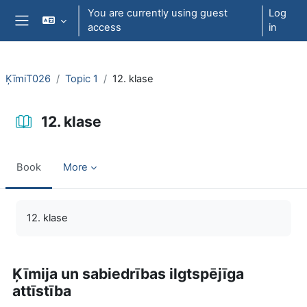
Skip to main content
You are currently using guest
Log
access
in
Side panel
ĶīmiT026
Topic 1
12. klase
12. klase
Book
More
Completion requirements
12. klase
Ķīmija un sabiedrības ilgtspējīga
attīstība