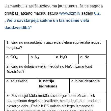
Uzmanību! Izlasi šī uzdevuma jautājumus. Ja tie sagādā
grūtības, atkārto mācību satura
www.dzm.lv
sadaļu
6.2.
„Vielu savstarpējā saikne un tās nozīme vielu
daudzveidībā”
1. Kuru no nosauktajām gāzveida vielām rūpniecībā iegūst
no gaisa?
a. CO
b. N
c. H
O
d. Ne
2
2
2
2. Kuru no dotajām vielām iegūst no NaCl, izmantojot
līdzstrāvu?
a. sālsskābe
b. nātrija
c. hlorūdeņradis
hidroksīds
3. Pievienojot kāda metāla savienojumu benzīnam, tiek
paaugstināta degvielas kvalitāte, bet sadegšanas produkti
piesārņo dabu. Pašlaik ES valstīs aizliegts izmantot šī