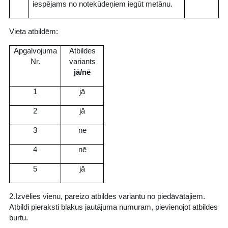
iespējams no notekūdeņiem iegūt metānu.
Vieta atbildēm:
Apgalvojuma
Atbildes
Nr.
variants
jā/nē
1
jā
2
jā
3
nē
4
nē
5
jā
2.Izvēlies vienu, pareizo atbildes variantu no piedāvātajiem.
Atbildi pieraksti blakus jautājuma numuram, pievienojot atbildes
burtu.