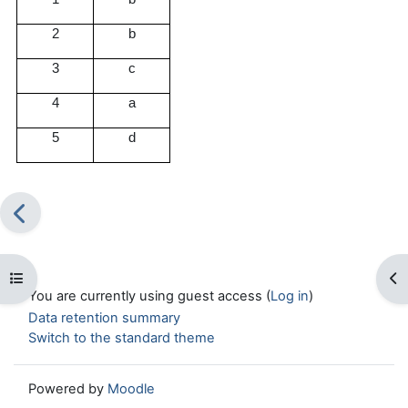
2
b
3
c
4
a
5
d
Open course index
Op
You are currently using guest access (
Log in
)
Data retention summary
Switch to the standard theme
Powered by
Moodle