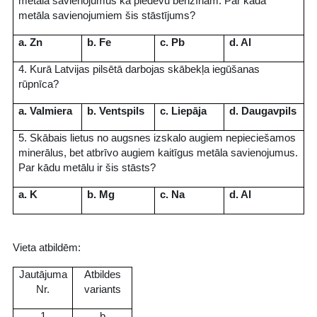
metāla savienojumus kā piedevu benzīnam. Par kāda
metāla savienojumiem šis stāstījums?
a. Zn
b. Fe
c. Pb
d. Al
4. Kurā Latvijas pilsētā darbojas skābekļa iegūšanas
rūpnīca?
a. Valmiera
b. Ventspils
c. Liepāja
d. Daugavpils
5. Skābais lietus no augsnes izskalo augiem nepieciešamos
minerālus, bet atbrīvo augiem kaitīgus metāla savienojumus.
Par kādu metālu ir šis stāsts?
a. K
b. Mg
c. Na
d. Al
Vieta atbildēm:
Jautājuma
Atbildes
Nr.
variants
1
b