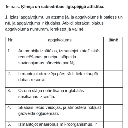
Temats:
Ķīmija un sabiedrības ilgtspējīgā attīstība.
1. Izlasi apgalvojumu un atzīmē
jā
, ja apgalvojums ir patiess un
nē
, ja apgalvojums ir kļūdains. Atbildi pieraksti blakus
apgalvojuma numuram, ierakstot
jā
vai
nē
.
Nr.
apgalvojums
jā/nē
1.
Automobiļu izpūtējos, izmantojot katalītiskās
reducēšanas principu, slāpekļa
savienojumus pārveido par N
.
2
2.
Izmantojot otrreizēju pārstrādi, tiek ietaupīti
dabas resursi.
3.
Ozona slāņa noārdīšana ir globālās
sasilšanas izraisīta.
4.
Skābais lietus veidojas, ja atmosfērā nokļūst
gāzveida ogļūdeņraži.
5.
Izmantojot anaerobus mikroorganismus, ir