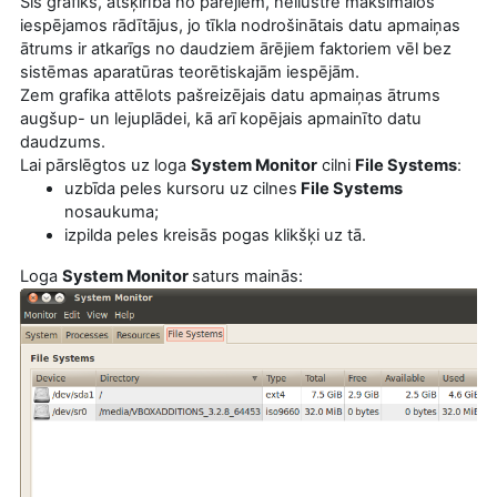
Šis grafiks, atšķirībā no pārējiem, neilustrē maksimālos
iespējamos rādītājus, jo tīkla nodrošinātais datu apmaiņas
ātrums ir atkarīgs no daudziem ārējiem faktoriem vēl bez
sistēmas aparatūras teorētiskajām iespējām.
Zem grafika attēlots pašreizējais datu apmaiņas ātrums
augšup- un lejuplādei, kā arī kopējais apmainīto datu
daudzums.
Lai pārslēgtos uz loga
System Monitor
cilni
File Systems
:
uzbīda peles kursoru uz cilnes
File Systems
nosaukuma;
izpilda peles kreisās pogas klikšķi uz tā.
Loga
System Monitor
saturs mainās: