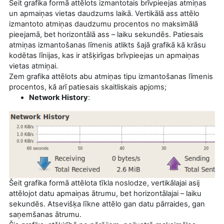
Šeit grafika formā attēlots izmantotais brīvpieejas atmiņas
un apmaiņas vietas daudzums laikā. Vertikālā ass attēlo
izmantoto atmiņas daudzumu procentos no maksimālā
pieejamā, bet horizontālā ass – laiku sekundēs. Patiesais
atmiņas izmantošanas līmenis atlikts šajā grafikā kā krāsu
kodētas līnijas, kas ir atšķirīgas brīvpieejas un apmaiņas
vietas atmiņai.
Zem grafika attēlots abu atmiņas tipu izmantošanas līmenis
procentos, kā arī patiesais skaitliskais apjoms;
Network History
:
Šeit grafika formā attēlota tīkla noslodze, vertikālajai asij
attēlojot datu apmaiņas ātrumu, bet horizontālajai – laiku
sekundēs. Atsevišķa līkne attēlo gan datu pārraides, gan
saņemšanas ātrumu.