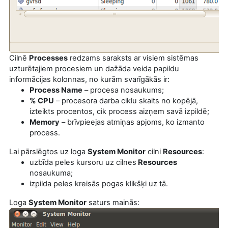
Cilnē
Processes
redzams saraksts ar visiem sistēmas
uzturētajiem procesiem un dažāda veida papildu
informācijas kolonnas, no kurām svarīgākās ir:
Process Name
– procesa nosaukums;
% CPU
– procesora darba ciklu skaits no kopējā,
izteikts procentos, cik process aizņem savā izpildē;
Memory
– brīvpieejas atmiņas apjoms, ko izmanto
process.
Lai pārslēgtos uz loga
System Monitor
cilni
Resources
:
uzbīda peles kursoru uz cilnes
Resources
nosaukuma;
izpilda peles kreisās pogas klikšķi uz tā.
Loga
System Monitor
saturs mainās: