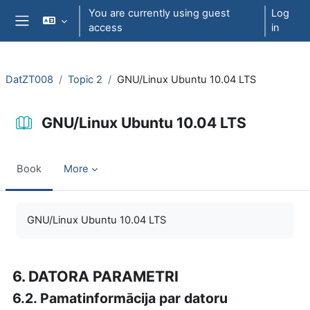
Skip to main content
You are currently using guest
Log
access
in
Side panel
DatZT008
Topic 2
GNU/Linux Ubuntu 10.04 LTS
GNU/Linux Ubuntu 10.04 LTS
Book
More
Completion requirements
GNU/Linux Ubuntu 10.04 LTS
6. DATORA PARAMETRI
6.2. Pamatinformācija par datoru