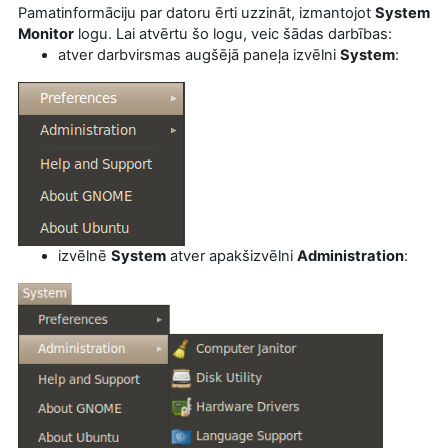
Pamatinformāciju par datoru ērti uzzināt, izmantojot
System
Monitor
logu. Lai atvērtu šo logu, veic šādas darbības:
atver darbvirsmas augšējā paneļa izvēlni
System
:
izvēlnē
System
atver apakšizvēlni
Administration
: