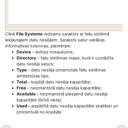
Cilnē
File Systems
redzams saraksts ar failu sistēmā
iekļautajiem datu nesējiem. Saraksts satur vairākas
informatīvas kolonnas, piemēram:
Device
– ierīces nosaukums;
Directory
– failu sistēmas mape, kurā ir uzstādīts
datu nesēja saturs;
Type
– datu nesēja izmantotais failu sistēmas
arhitektūras tips;
Total
– kopējā datu nesēja kapacitāte;
Free
– neizmantotā datu nesēja kapacitāte;
Available
– neizmantotā pieejamā datu nesēja
kapacitāte (brīvā vieta);
Used –
aizpildītā datu nesēja kapacitāte skaitliski un
procentuāli no kopējās.