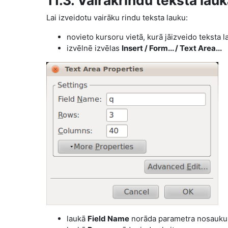
11.3. Vairākrindu teksta lau
Lai izveidotu vairāku rindu teksta lauku:
novieto kursoru vietā, kurā jāizveido teksta 
izvēlnē izvēlas
Insert / Form... /
Text Area
...
laukā
Field Name
norāda parametra nosauku