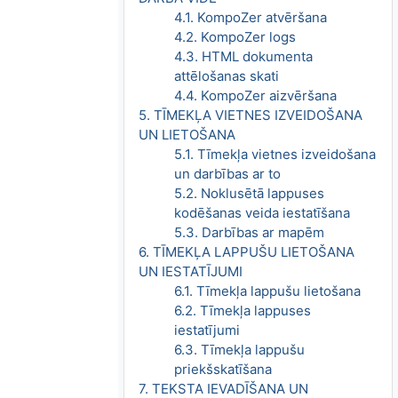
4.1. KompoZer atvēršana
4.2. KompoZer logs
4.3. HTML dokumenta
attēlošanas skati
4.4. KompoZer aizvēršana
5. TĪMEKĻA VIETNES IZVEIDOŠANA
UN LIETOŠANA
5.1. Tīmekļa vietnes izveidošana
un darbības ar to
5.2. Noklusētā lappuses
kodēšanas veida iestatīšana
5.3. Darbības ar mapēm
6. TĪMEKĻA LAPPUŠU LIETOŠANA
UN IESTATĪJUMI
6.1. Tīmekļa lappušu lietošana
6.2. Tīmekļa lappuses
iestatījumi
6.3. Tīmekļa lappušu
priekšskatīšana
7. TEKSTA IEVADĪŠANA UN