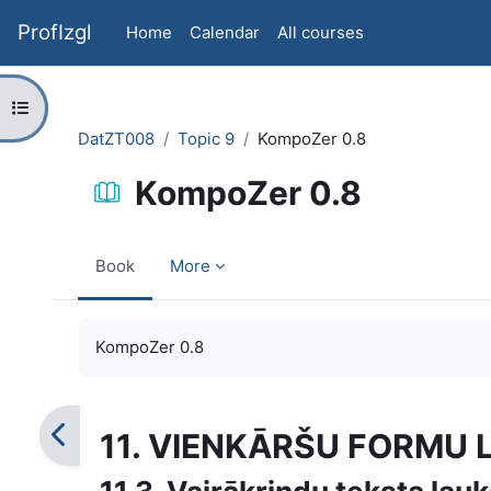
Skip to main content
ProfIzgl
Home
Calendar
All courses
Open course index
DatZT008
Topic 9
KompoZer 0.8
KompoZer 0.8
Book
More
Completion requirements
KompoZer 0.8
11. VIENKĀRŠU FORMU 