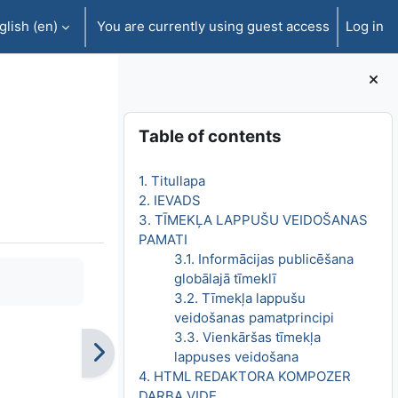
lish ‎(en)‎
You are currently using guest access
Log in
Blocks
Skip Table of contents
Table of contents
1. Titullapa
2. IEVADS
3. TĪMEKĻA LAPPUŠU VEIDOŠANAS
PAMATI
3.1. Informācijas publicēšana
globālajā tīmeklī
3.2. Tīmekļa lappušu
veidošanas pamatprincipi
3.3. Vienkāršas tīmekļa
lappuses veidošana
4. HTML REDAKTORA KOMPOZER
DARBA VIDE