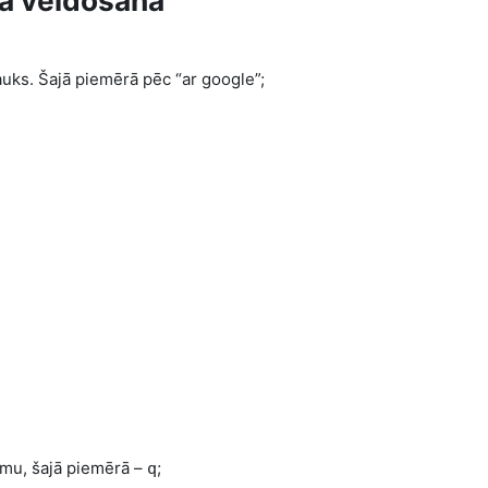
ka veidošana
lauks. Šajā piemērā pēc “ar google”;
mu, šajā piemērā –
;
q