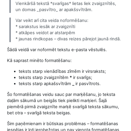
Vienkāršā tekstā *svarīgas* lietas liek zvaigznītēs,
un domas _pasvītro_ ar apakšsvītrām.
Var veikt arī cita veida noformēšanu:
* sarakstus iesāk ar zvaigznīti
* atkāpes veidot ar atstarpēm
* jaunas rindkopas – divas reizes pārejot jaunā rindā.
Šādā veidā var noformēt tekstu e-pasta vēstulēs.
Kā saprast minēto formatēšanu:
teksts starp vienādības zīmēm ir virsraksts;
teksts starp zvaigznītēm
*
ir svarīgs;
teksts starp apkašsvītrām
_
ir pasvītrots.
Šo formatēšanas veidu sauc par marķēšanu, jo teksta
daļām sākumā un beigās tiek pielikti marķieri. Šajā
piemērā pirmā zvaigznīte marķē svarīgā teksta sākumu,
bet otra – svarīgā teksta beigas.
Šim paņēmienam ir būtiskas problēmas – formatēšanas
iespējas ir ļoti ierobežotas un nav vienota formatēšanas