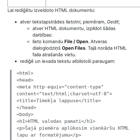
Lai rediģētu izveidoto HTML dokumentu:
atver tekstapstrādes lietotni, piemēram,
Gedit
;
atver HTML dokumentu, izpildot šādas
darbības:
lieto komandu
File / Open
. Atveras
dialoglodziņš
Open
Files
. Tajā norāda HTML
faila atrašanās vietu.
rediģē un ievada tekstu atbilstoši paraugam:
<html>
<head>
<meta http-equiv="content-type"
content="text/html;charset=utf-8">
<title>Tīmekļa lappuse</title>
</head>
<body>
<h1>HTML valodas pamati</h1>
<p>Šajā piemēra aplūkosim vienkāršu HTML
lapu ar formatējumu</p>