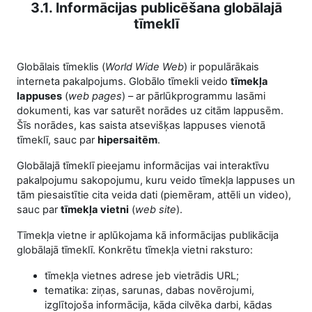
3.1. Informācijas publicēšana globālajā
tīmeklī
Globālais tīmeklis (
World Wide Web
) ir populārākais
interneta pakalpojums. Globālo tīmekli veido
tīmekļa
lappuses
(
web pages
) – ar pārlūkprogrammu lasāmi
dokumenti, kas var saturēt norādes uz citām lappusēm.
Šīs norādes, kas saista atsevišķas lappuses vienotā
tīmeklī, sauc par
hipersaitēm
.
Globālajā tīmeklī pieejamu informācijas vai interaktīvu
pakalpojumu sakopojumu, kuru veido tīmekļa lappuses un
tām piesaistītie cita veida dati (piemēram, attēli un video),
sauc par
tīmekļa vietni
(
web site
).
Tīmekļa vietne ir aplūkojama kā informācijas publikācija
globālajā tīmeklī. Konkrētu tīmekļa vietni raksturo:
tīmekļa vietnes adrese jeb vietrādis URL;
tematika: ziņas, sarunas, dabas novērojumi,
izglītojoša informācija, kāda cilvēka darbi, kādas