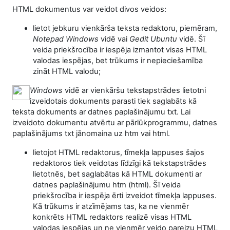
HTML dokumentus var veidot divos veidos:
lietot jebkuru vienkārša teksta redaktoru, piemēram,
Notepad
Windows
vidē vai
Gedit
Ubuntu
vidē. Šī
veida priekšrocība ir iespēja izmantot visas HTML
valodas iespējas, bet trūkums ir nepieciešamība
zināt HTML valodu;
Windows
vidē ar vienkāršu tekstapstrādes lietotni
izveidot
ais dokuments parasti tiek saglabāts kā
teksta dokuments ar datnes paplašinājumu txt. Lai
izveidoto dokumentu atvērtu ar
pārlūkprogrammu, datnes
paplašinājums txt jānomaina uz htm vai html.
lietojot HTML redaktorus, tīmekļa lappuses šajos
redaktoros tiek veidotas līdzīgi kā tekstapstrādes
lietotnēs, bet saglabātas kā HTML dokumenti ar
datnes paplašinājumu htm (html). Šī veida
priekšrocība ir iespēja ērti izveidot tīmekļa lappuses.
Kā trūkums ir atzīmējams tas, ka ne vienmēr
konkrēts HTML redaktors realizē visas HTML
valodas iespējas un ne vienmēr veido pareizu HTML