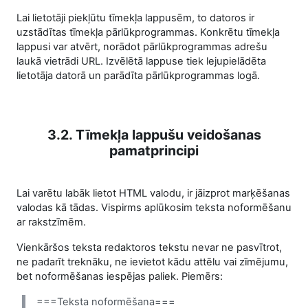
Lai lietotāji piekļūtu tīmekļa lappusēm, to datoros ir
uzstādītas tīmekļa pārlūkprogrammas. Konkrētu tīmekļa
lappusi var atvērt, norādot pārlūkprogrammas adrešu
laukā vietrādi URL. Izvēlētā lappuse tiek lejupielādēta
lietotāja datorā un parādīta pārlūkprogrammas logā.
3.2. Tīmekļa lappušu veidošanas
pamatprincipi
Lai varētu labāk lietot HTML valodu, ir jāizprot marķēšanas
valodas kā tādas. Vispirms aplūkosim teksta noformēšanu
ar rakstzīmēm.
Vienkāršos teksta redaktoros tekstu nevar ne pasvītrot,
ne padarīt treknāku, ne ievietot kādu attēlu vai zīmējumu,
bet noformēšanas iespējas paliek. Piemērs:
===Teksta noformēšana===