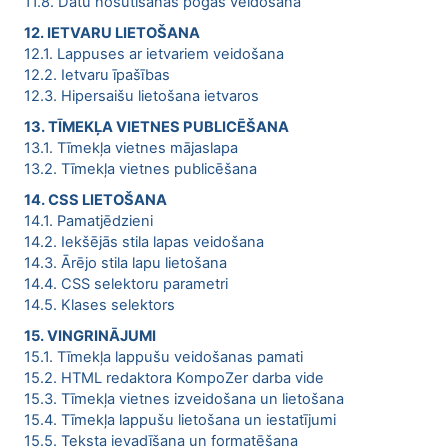
11.8. Datu nosūtīšanas pogas veidošana
12. IETVARU LIETOŠANA
12.1. Lappuses ar ietvariem veidošana
12.2. Ietvaru īpašības
12.3. Hipersaišu lietošana ietvaros
13. TĪMEKĻA VIETNES PUBLICĒŠANA
13.1. Tīmekļa vietnes mājaslapa
13.2. Tīmekļa vietnes publicēšana
14. CSS LIETOŠANA
14.1. Pamatjēdzieni
14.2. Iekšējās stila lapas veidošana
14.3. Ārējo stila lapu lietošana
14.4. CSS selektoru parametri
14.5. Klases selektors
15. VINGRINĀJUMI
15.1. Tīmekļa lappušu veidošanas pamati
15.2. HTML redaktora KompoZer darba vide
15.3. Tīmekļa vietnes izveidošana un lietošana
15.4. Tīmekļa lappušu lietošana un iestatījumi
15.5. Teksta ievadīšana un formatēšana