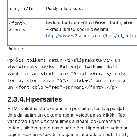
Piešķir slīprakstu.
<i>, </i>
Iestata fonta atribūtus:
face
– fontu,
size
– 
<
font
>,
– krāsu (krāsu kodi ir pieejami
<font>
http://www.w3schools.com/tags/ref_colorp
Piemērs:
<p>Šis teikums satur <i>slīprakstu</i> un
<b>melnrakstu</b>. Bet šajā teikumā daži
vārdi ir ar <font face="Arial">Arial</font>
fontu, <font size="5">lielāka</font> izmēra
un <font color="red">sarkani</font>.</p>
2.3.4.Hipersaites
HTML valodas stūrakmens ir hipersaites; tās ļauj piekļūt
tīmekļa lapām un dokumentiem, veicot peles klikšķi. Tās
var norādīt gan uz citām tīmekļa lapām, dokumentiem
failiem, bildēm gan e pasta adresēm. Hipersaites veido ar
tagiem
<a>
un
</a>
. Šim tagam ir jānorāda atribūts
href
,