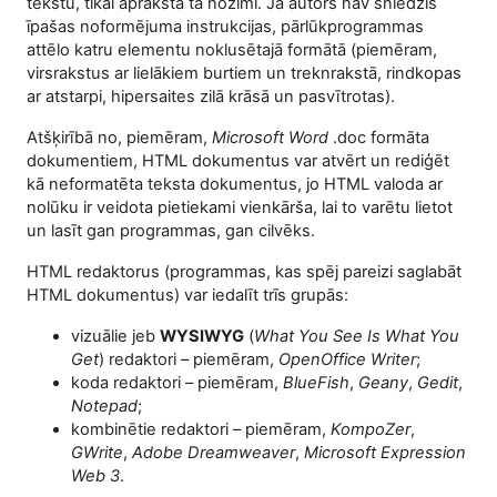
tekstu, tikai apraksta tā nozīmi. Ja autors nav sniedzis
īpašas noformējuma instrukcijas, pārlūkprogrammas
attēlo katru elementu noklusētajā formātā (piemēram,
virsrakstus ar lielākiem burtiem un treknrakstā, rindkopas
ar atstarpi, hipersaites zilā krāsā un pasvītrotas).
Atšķirībā no, piemēram,
Microsoft Word
.doc formāta
dokumentiem, HTML dokumentus var atvērt un rediģēt
kā neformatēta teksta dokumentus, jo HTML valoda ar
nolūku ir veidota pietiekami vienkārša, lai to varētu lietot
un lasīt gan programmas, gan cilvēks.
HTML redaktorus (programmas, kas spēj pareizi saglabāt
HTML dokumentus) var iedalīt trīs grupās:
vizuālie jeb
WYSIWYG
(
What You See Is What You
Get
) redaktori – piemēram,
OpenOffice Writer
;
koda redaktori – piemēram,
BlueFish
,
Geany
,
Gedit
,
Notepad
;
kombinētie redaktori – piemēram,
KompoZer
,
GWrite
,
Adobe Dreamweaver
,
Microsoft Expression
Web 3
.