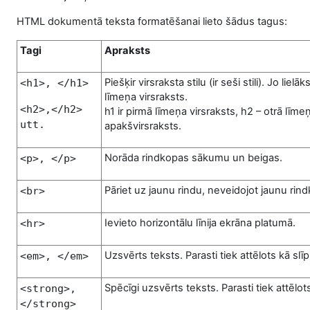
HTML dokumentā teksta formatēšanai lieto šādus tagus:
Tagi
Apraksts
Piešķir virsraksta stilu (ir seši stili). Jo lielā
<h1>, </h1>
līmeņa virsraksts.
<
h2>,</h2>
h1 ir pirmā līmeņa virsraksts, h2 – otrā līme
utt.
apakšvirsraksts.
Norāda rindkopas sākumu un beigas.
<p>, </p>
Pāriet uz jaunu rindu, neveidojot jaunu rin
<br>
Ievieto horizontālu līnija ekrāna platumā.
<hr>
Uzsvērts teksts. Parasti tiek attēlots kā slīp
<
em
>, </
em
>
Spēcīgi uzsvērts teksts. Parasti tiek attēlot
<
strong
>,
</
strong
>