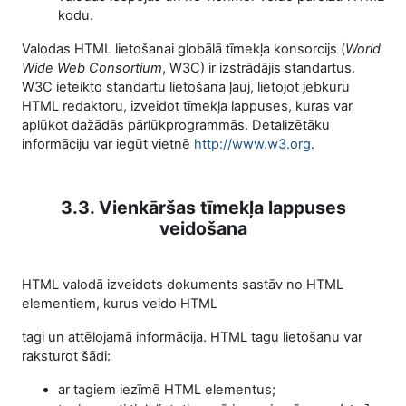
kodu.
Valodas HTML lietošanai globālā tīm
ekļa konsorcijs (
World
Wide Web Consortium
, W3C) ir izstrādājis standartus.
W3C ieteikto standartu lietošana ļauj, lietojot jebkuru
HTML redaktoru, izveidot tīmekļa lappuses, kuras var
aplūkot dažādās pārlūkprogrammās. Detalizētāku
informāciju var iegūt vietnē
http://www.w3.org
.
3.3. Vienkāršas tīmekļa lappuses
veidošana
HTML valodā izveidots dokuments sastāv no HTML
elementiem, kurus veido HTML
tagi un attēlojamā informācija. HTML tagu lietošanu var
raksturot šādi:
ar tagiem iezīmē HTML elementus;