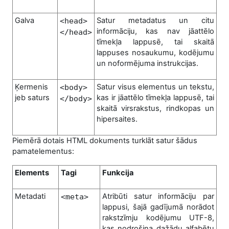
Galva
Satur metadatus un citu
<head>
informāciju, kas nav jāattēlo
</head>
tīmekļa lappusē, tai skaitā
lappuses nosaukumu, kodējumu
un noformējuma instrukcijas.
Ķermenis
Satur visus elementus un tekstu,
<body>
jeb saturs
kas ir jāattēlo tīmekļa lappusē, tai
</body>
skaitā virsrakstus, rindkopas un
hipersaites.
Piemērā dotais HTML dokuments turklāt satur šādus
pamatelementus:
Elements
Tagi
Funkcija
Metadati
Atribūti satur informāciju par
<meta>
lappusi, šajā gadījumā norādot
rakstzīmju kodējumu UTF-8,
kas nodrošina dažādu alfabētu