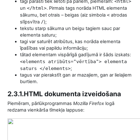
tagi parasti tiek lietoti pa pāriem, piemēram:
<html>
un
</html>
. Pirmais tags norāda HTML elementa
sākumu, bet otrais – beigas (aiz simbola
<
atrodas
slīpsvītra
/
);
tekstu starp sākuma un beigu tagiem sauc par
elementa saturu;
tagi var saturēt atribūtus, kas norāda elementa
īpašības vai papildu informāciju;
tātad elementam vispārīgā gadījumā ir šāds izskats:
<elements atribūts="vērtība"> elementa
saturs </elements>
;
tagus var pierakstīt gan ar mazajiem, gan ar lielajiem
burtiem.
2.3.1.HTML dokumenta izveidošana
Piemēram, pārlūkprogrammas
Mozilla Firefox
logā
redzama vienkārša tīmekļa lappuse: