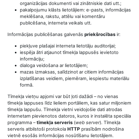
organizācijas dokumenti vai zinātniskie dati utt.;
pakalpojumu klāsts lietotājiem: e-pasts, informācijas
meklēšana, rakstu, attēlu vai komentāru
publicēšana, interneta veikals utt.
Informācijas publicēšanas galvenās
priekšrocības
ir:
piekļuve plašajai interneta lietotāju auditorijai;
iespēja ātri atjaunot tīmekļa lappusēs ievietoto
informāciju;
dialoga veidošana ar lietotājiem;
mazas izmaksas, salīdzinot ar citiem informācijas
izplatīšanas veidiem, piemēram, iespiestu materiālu
formā.
Tīmekļa vietņu apjomi var būt ļoti dažādi – no vienas
tīmekļa lappuses līdz lieliem portāliem, kas satur miljoniem
tīmekļa lappušu. Tīmekļa vietni veidojošie dati atrodas
internetam pievienotos datoros, kuros ir instalēta speciāla
programma –
tīmekļa serveris
(
web server
). Tīmekļa
serveris atbilstoši protokola
HTTP
prasībām nodrošina
vietnē esošās informācijas nosūtīšanu lietotājiem.