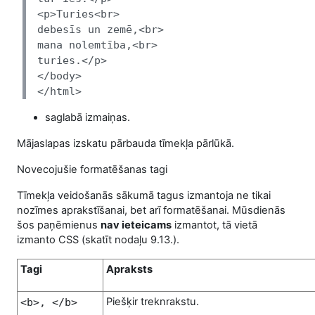
<p>Turies<br>
debesīs un zemē,<br>
mana nolemtība,<br>
turies.</p>
</body>
</html>
saglabā izmaiņas.
Mājaslapas izskatu pārbauda tīmekļa pārlūkā.
Novecojušie formatēšanas tagi
Tīmekļa veidošanās sākumā tagus izmantoja ne tikai
nozīmes aprakstīšanai, bet arī formatēšanai. Mūsdienās
šos paņēmienus
nav ieteicams
izmantot, tā vietā
izmanto CSS (skatīt nodaļu 9.13.).
Tagi
Apraksts
Piešķir treknrakstu.
<b>, </b>