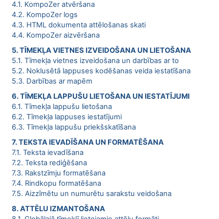
4.1. KompoZer atvēršana
4.2. KompoZer logs
4.3. HTML dokumenta attēlošanas skati
4.4. KompoZer aizvēršana
5. TĪMEKĻA VIETNES IZVEIDOŠANA UN LIETOŠANA
5.1. Tīmekļa vietnes izveidošana un darbības ar to
5.2. Noklusētā lappuses kodēšanas veida iestatīšana
5.3. Darbības ar mapēm
6. TĪMEKĻA LAPPUŠU LIETOŠANA UN IESTATĪJUMI
6.1. Tīmekļa lappušu lietošana
6.2. Tīmekļa lappuses iestatījumi
6.3. Tīmekļa lappušu priekšskatīšana
7. TEKSTA IEVADĪŠANA UN FORMATĒŠANA
7.1. Teksta ievadīšana
7.2. Teksta rediģēšana
7.3. Rakstzīmju formatēšana
7.4. Rindkopu formatēšana
7.5. Aizzīmētu un numurētu sarakstu veidošana
8. ATTĒLU IZMANTOŠANA