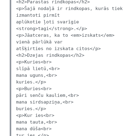
<h2>Parastas rindkopas</h2>
<p>Šajā nodaļā ir rindkopas, kurās tiek
izmantoti pirmīt
aplūkotie ļoti svarīgie
<strong>tagi</strong>.</p>
<p>Jāatceras, ka to <em>izskats</em>
vienā pārlūkā var
atšķirties no izskata citos</p>
<h2>Dzejas rindkopas</h2>
<p>Kuries<br>
slīpā lietū,
<br>
mana uguns,<br>
kuries.</p>
<p>Buries<br>
pāri senču kauliem,<br>
mana sirdsapziņa,<br>
buries.</p>
<p>Kur ies<br>
mana tauta,<br>
mana dūša<br>
tur ies.</p>