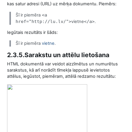
kas satur adresi (URL) uz mērķa dokumentu. Piemērs:
Šī ir piemēra
<a
href
="http://
lu
.
lv/
">
vietne
</a>
.
Iegūtais rezultāts ir šāds:
Šī ir piemēra
vietne
.
2.3.5.Sarakstu un attēlu lietošana
HTML dokumentā var veidot aizzīmētus un numurētus
sarakstus, kā arī norādīt tīmekļa lappusē ievietotos
attēlus, iegūstot, piemēram, attēlā redzamo rezultātu: