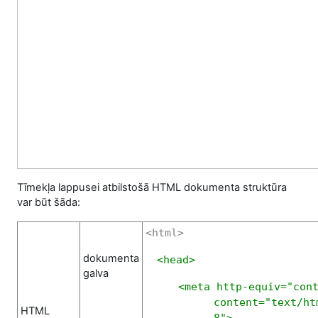
Tīmekļa lappusei atbilstošā HTML dokumenta struktūra
var būt šāda:
<html>
dokumenta
<head>
galva
<meta http-equiv="con
content="text/ht
HTML
8">