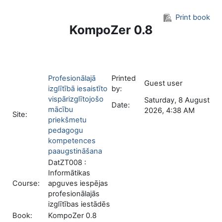
Skip to main content
Print book
KompoZer 0.8
Profesionālajā
Printed
Guest user
izglītībā iesaistīto
by:
vispārizglītojošo
Saturday, 8 August
Date:
mācību
2026, 4:38 AM
Site:
priekšmetu
pedagogu
kompetences
paaugstināšana
DatZT008 :
Informātikas
Course:
apguves iespējas
profesionālajās
izglītības iestādēs
Book:
KompoZer 0.8