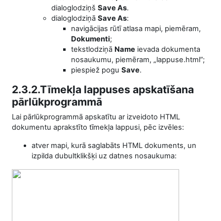
dialoglodziņš
Save As
.
dialoglodziņā
Save As
:
navigācijas rūtī atlasa mapi, piemēram,
Dokumenti
;
tekstlodziņā
N
ame
ievada dokumenta
nosaukumu, piemēram, „
l
appuse.
html
”;
piespiež pogu
Save
.
2.3.2.
Tīmekļa lappuses apskatīšana
p
ārlūkprogrammā
Lai pārlūkprogrammā apskatītu ar izveidoto HTML
dokumentu aprakstīto tīmekļa lappusi, pēc izvēles:
atver mapi, kurā saglabāts HTML dokuments, un
izpilda dubultklikšķi uz datnes nosaukuma: