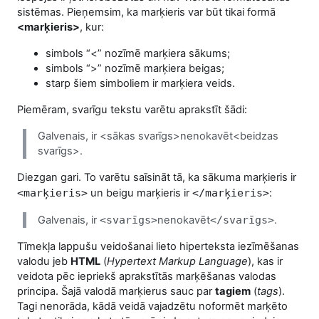
sistēmas. Pieņemsim, ka marķieris var būt tikai formā
<marķieris>
, kur:
simbols “<” nozīmē marķiera sākums;
simbols “>” nozīmē marķiera beigas;
starp šiem simboliem ir marķiera veids.
Piemēram, svarīgu tekstu varētu aprakstīt šādi:
Galvenais, ir <sākas svarīgs>nenokavēt<beidzas
svarīgs>.
Diezgan gari. To varētu saīsināt tā, ka sākuma marķieris ir
<marķieris>
un beigu marķieris ir
</marķieris>
:
Galvenais, ir
<svarīgs>
nenokavēt
</svarīgs>
.
Tīmekļa lappušu veidošanai lieto hiperteksta iezīmēšanas
valodu jeb
HTML
(
Hypertext Markup Language
), kas ir
veidota pēc iepriekš aprakstītās marķēšanas valodas
principa. Šajā valodā marķierus sauc par
tagiem
(
tags
).
Tagi nenorāda, kādā veidā vajadzētu noformēt marķēto