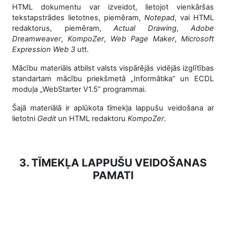
HTML dokumentu var izveidot, lietojot vienkāršas
tekstapstrādes lietotnes, piemēram,
Notepad
, vai HTML
redaktorus, piemēram,
Actual Drawing
,
Adobe
Dreamweaver
,
KompoZer
,
Web Page Maker
,
Microsoft
Expression Web 3
utt.
Mācību materiāls atbilst valsts vispārējās vidējās izglītības
standartam mācību priekšmetā „Informātika” un ECDL
moduļa „WebStarter V1.5” programmai.
Šajā materiālā ir aplūkota tīmekļa lappušu veidošana ar
lietotni
Gedit
un HTML redaktoru
KompoZer
.
3. TĪMEKĻA LAPPUŠU VEIDOŠANAS
PAMATI