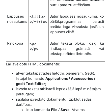
burtu pareizu attēlošanu.
Lappuses
Satur lappuses nosaukumu, ko
<title>
nosaukums
pārlūkprogrammas parasti
</title>
parāda loga virsraksta joslā un
lappuses cilnē.
Rindkopa
Satur teksta bloku, līdzīgi kā
<p>
rindkopas grāmatā vai
</p>
tekstapstrādes lietotnēs.
Lai izveidotu HTML dokumentu:
atver tekstapstrādes lietotni, piemēram,
Gedit
,
lietojot komandu
Applications
/ Accessories /
gedit Text Editor
;
ievada tekstu atbilstoši iepriekšējā lapā minētajam
paraugam;
saglabā izveidoto dokumentu, izpildot šādas
darbības:
lieto komandu
File / Save
.
A
tveras