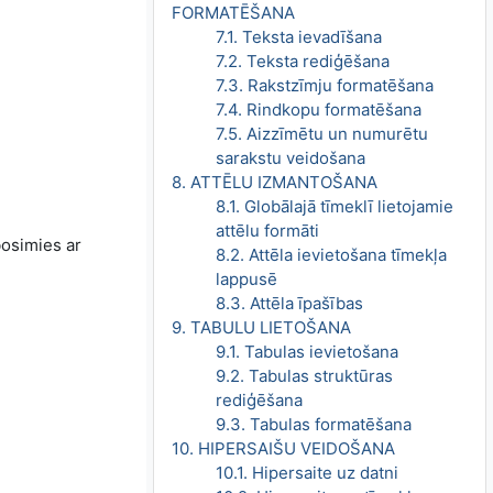
FORMATĒŠANA
7.1. Teksta ievadīšana
7.2. Teksta rediģēšana
7.3. Rakstzīmju formatēšana
7.4. Rindkopu formatēšana
7.5. Aizzīmētu un numurētu
sarakstu veidošana
8. ATTĒLU IZMANTOŠANA
8.1. Globālajā tīmeklī lietojamie
attēlu formāti
bosimies ar
8.2. Attēla ievietošana tīmekļa
lappusē
8.3. Attēla īpašības
9. TABULU LIETOŠANA
9.1. Tabulas ievietošana
9.2. Tabulas struktūras
rediģēšana
9.3. Tabulas formatēšana
10. HIPERSAIŠU VEIDOŠANA
10.1. Hipersaite uz datni