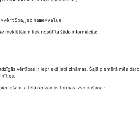
;
, jeb
.
s=vērtība
name=value
le
meklētājam tiek nosūtīta šāda informācija:
jadzīgās vērtības ir iepriekš labi zināmas. Šajā piemērā mēs dar
inīties.
epieciešami attēlā redzamās formas izveidošanai: