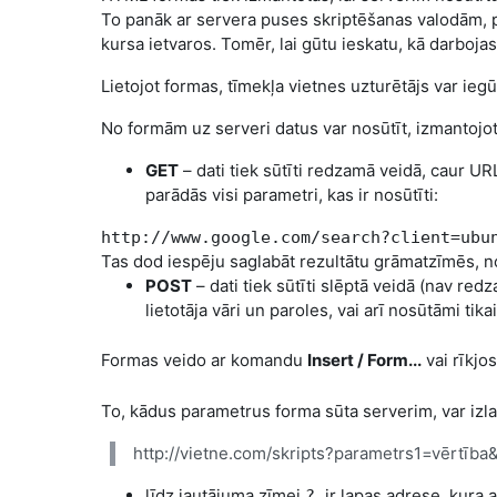
To panāk ar servera puses skriptēšanas valodām,
kursa ietvaros. Tomēr, lai gūtu ieskatu, kā darbojas
Lietojot formas, tīmekļa vietnes uzturētājs var ie
No formām uz serveri datus var nosūtīt, izmantojo
GET
– dati tiek sūtīti redzamā veidā, caur U
parādās visi parametri, kas ir nosūtīti:
http://www.google.com/search?client=ubu
Tas dod iespēju saglabāt rezultātu grāmatzīmēs, no
POST
– dati tiek sūtīti slēptā veidā (nav red
lietotāja vāri un paroles, vai arī nosūtāmi ti
Formas veido ar komandu
Insert / Form...
vai rīkjo
To, kādus parametrus forma sūta serverim, var izla
http://vietne.com/skripts?parametrs1=vērtīb
līdz jautājuma zīmei
ir lapas adrese, kura
?