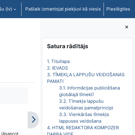
u ‎(lv)‎
Pašlaik izmantojat piekļuvi kā viesis
Pieslēgties
Bloki
Izlaist Satura rādītājs
Satura rādītājs
1. Titullapa
2. IEVADS
3. TĪMEKĻA LAPPUŠU VEIDOŠANAS
PAMATI
3.1. Informācijas publicēšana
globālajā tīmeklī
3.2. Tīmekļa lappušu
veidošanas pamatprincipi
3.3. Vienkāršas tīmekļa
lappuses veidošana
4. HTML REDAKTORA KOMPOZER
 jāsaprot.
DARBA VIDE