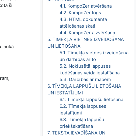
ota šī
4.1. KompoZer atvēršana
4.2. KompoZer logs
4.3. HTML dokumenta
attēlošanas skati
4.4. KompoZer aizvēršana
5. TĪMEKĻA VIETNES IZVEIDOŠANA
UN LIETOŠANA
u laukā
5.1. Tīmekļa vietnes izveidošana
un darbības ar to
5.2. Noklusētā lappuses
kodēšanas veida iestatīšana
ēram,
5.3. Darbības ar mapēm
6. TĪMEKĻA LAPPUŠU LIETOŠANA
UN IESTATĪJUMI
6.1. Tīmekļa lappušu lietošana
6.2. Tīmekļa lappuses
iestatījumi
6.3. Tīmekļa lappušu
priekšskatīšana
7. TEKSTA IEVADĪŠANA UN