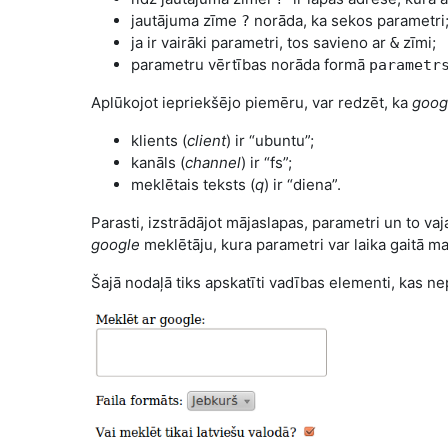
jautājuma zīme
norāda, ka sekos parametri
?
ja ir vairāki parametri, tos savieno ar
zīmi;
&
parametru vērtības norāda formā
parametr
Aplūkojot iepriekšējo piemēru, var redzēt, ka
goog
klients (
client
) ir “ubuntu”;
kanāls (
channel
) ir “fs”;
meklētais teksts (
q
) ir “diena”.
Parasti, izstrādājot mājaslapas, parametri un to va
google
meklētāju, kura parametri var laika gaitā ma
Šajā nodaļā tiks apskatīti vadības elementi, kas n