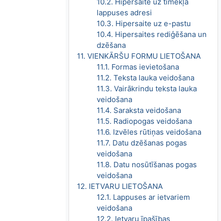
10.2. Hipersaite uz tīmekļa
lappuses adresi
10.3. Hipersaite uz e-pastu
10.4. Hipersaites rediģēšana un
dzēšana
11. VIENKĀRŠU FORMU LIETOŠANA
11.1. Formas ievietošana
11.2. Teksta lauka veidošana
11.3. Vairākrindu teksta lauka
veidošana
11.4. Saraksta veidošana
11.5. Radiopogas veidošana
11.6. Izvēles rūtiņas veidošana
11.7. Datu dzēšanas pogas
veidošana
11.8. Datu nosūtīšanas pogas
veidošana
12. IETVARU LIETOŠANA
12.1. Lappuses ar ietvariem
veidošana
12.2. Ietvaru īpašības