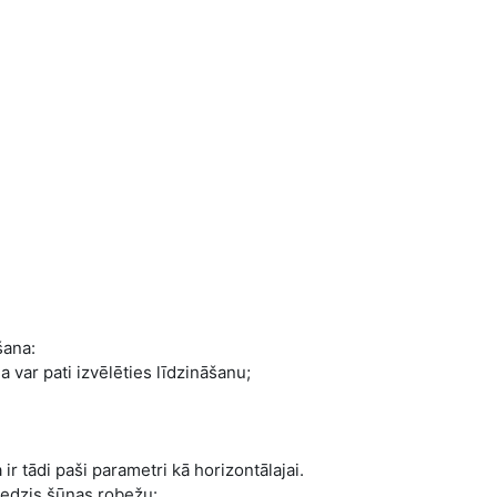
šana:
var pati izvēlēties līdzināšanu;
 ir tādi paši parametri kā horizontālajai.
niedzis šūnas robežu: