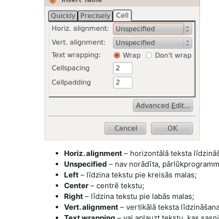
Horiz. alignment
– horizontālā teksta līdzinā
Unspecified
– nav norādīta, pārlūkprogramma 
Left
– līdzina tekstu pie kreisās malas;
Center
– centrē tekstu;
Right
– līdzina tekstu pie labās malas;
Vert. alignment
– vertikālā teksta līdzināšana
Text wrapping
– vai aplauzt tekstu, kas sas