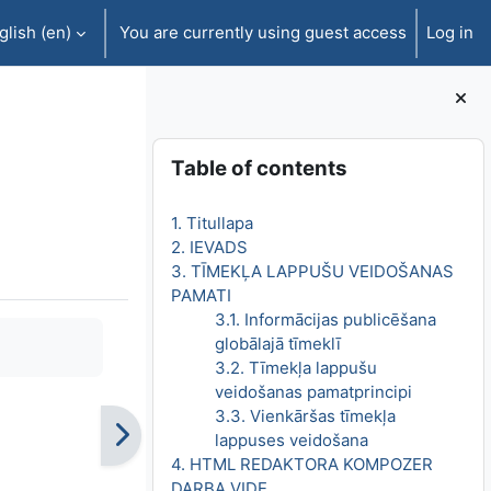
lish ‎(en)‎
You are currently using guest access
Log in
Blocks
Skip Table of contents
Table of contents
1. Titullapa
2. IEVADS
3. TĪMEKĻA LAPPUŠU VEIDOŠANAS
PAMATI
3.1. Informācijas publicēšana
globālajā tīmeklī
3.2. Tīmekļa lappušu
veidošanas pamatprincipi
3.3. Vienkāršas tīmekļa
lappuses veidošana
4. HTML REDAKTORA KOMPOZER
DARBA VIDE