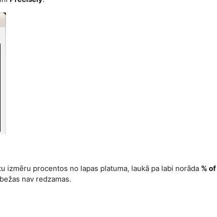
tu izmēru procentos no lapas platuma, laukā pa labi norāda
% o
obežas nav redzamas.