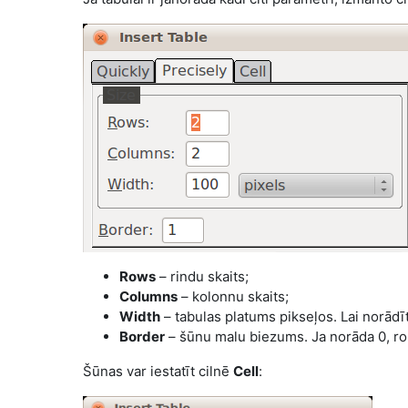
Rows
– rindu skaits;
Columns
– kolonnu skaits;
Width
– tabulas platums pikseļos. Lai norādī
Border
– šūnu malu biezums. Ja norāda 0, r
Šūnas var iestatīt cilnē
Cell
: