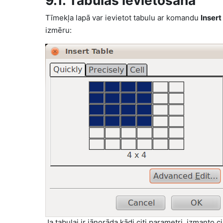
9.1. Tabulas ievietošana
Tīmekļa lapā var ievietot tabulu ar komandu
Insert 
izmēru:
Ja tabulai ir jānorāda kādi citi parametri, izmanto c