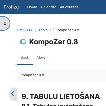
Skip to main content
ProfIzgl
Home
Calendar
All courses
Open course index
DatZT008
Topic 9
KompoZer 0.8
KompoZer 0.8
Book
More
Completion requirements
KompoZer 0.8
9. TABULU LIETOŠANA