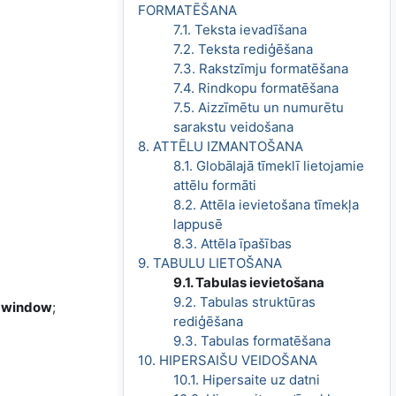
FORMATĒŠANA
7.1. Teksta ievadīšana
7.2. Teksta rediģēšana
7.3. Rakstzīmju formatēšana
7.4. Rindkopu formatēšana
7.5. Aizzīmētu un numurētu
sarakstu veidošana
8. ATTĒLU IZMANTOŠANA
8.1. Globālajā tīmeklī lietojamie
attēlu formāti
8.2. Attēla ievietošana tīmekļa
lappusē
8.3. Attēla īpašības
9. TABULU LIETOŠANA
9.1. Tabulas ievietošana
9.2. Tabulas struktūras
f window
;
rediģēšana
9.3. Tabulas formatēšana
10. HIPERSAIŠU VEIDOŠANA
10.1. Hipersaite uz datni