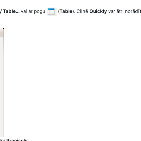
/ Table...
vai ar pogu
(
Table
). Cilnē
Quickly
var ātri norādī
ilni
Precisely
: