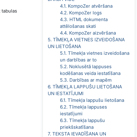
4.1. KompoZer atvēršana
t tabulas
4.2. KompoZer logs
4.3. HTML dokumenta
attēlošanas skati
4.4. KompoZer aizvēršana
5. TĪMEKĻA VIETNES IZVEIDOŠANA
UN LIETOŠANA
5.1. Tīmekļa vietnes izveidošana
un darbības ar to
5.2. Noklusētā lappuses
kodēšanas veida iestatīšana
5.3. Darbības ar mapēm
6. TĪMEKĻA LAPPUŠU LIETOŠANA
UN IESTATĪJUMI
6.1. Tīmekļa lappušu lietošana
6.2. Tīmekļa lappuses
iestatījumi
6.3. Tīmekļa lappušu
priekšskatīšana
7. TEKSTA IEVADĪŠANA UN