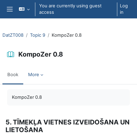
Skip to main content
You are currently using guest
Log
access
in
Side panel
DatZT008
Topic 9
KompoZer 0.8
KompoZer 0.8
Book
More
Completion requirements
KompoZer 0.8
5. TĪMEKĻA VIETNES IZVEIDOŠANA UN
LIETOŠANA