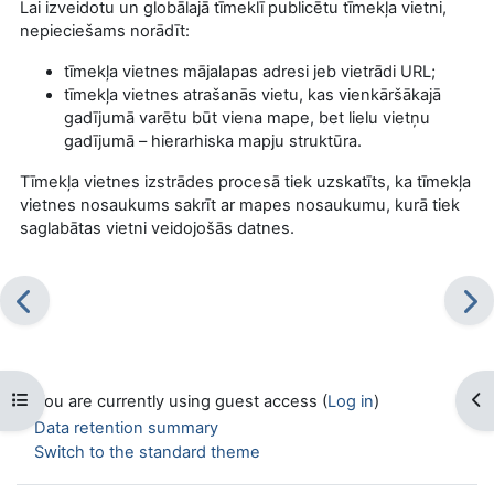
Lai izveidotu un globālajā tīmeklī publicētu tīmekļa vietni,
nepieciešams norādīt:
tīmekļa vietnes mājalapas adresi jeb vietrādi URL;
tīmekļa vietnes atrašanās vietu, kas vienkāršākajā
gadījumā varētu būt viena mape, bet lielu vietņu
gadījumā – hierarhiska mapju struktūra.
Tīmekļa vietnes izstrādes procesā tiek uzskatīts, ka tīmekļa
vietnes nosaukums sakrīt ar mapes nosaukumu, kurā tiek
saglabātas vietni veidojošās datnes.
Open course index
Op
You are currently using guest access (
Log in
)
Data retention summary
Switch to the standard theme