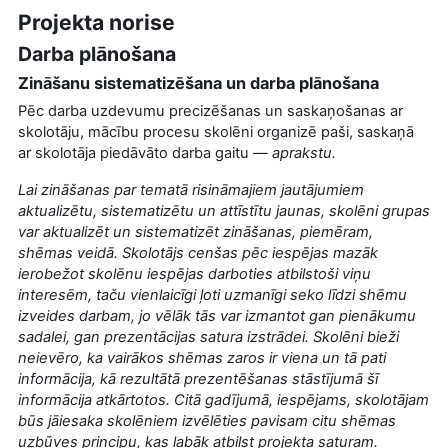
Projekta norise
Darba plānošana
Zināšanu sistematizēšana un darba plānošana
Pēc darba uzdevumu precizēšanas un saskaņošanas ar
skolotāju, mācību procesu skolēni organizē paši, saskaņā
ar skolotāja piedāvāto darba gaitu —
aprakstu.
Lai zināšanas par tematā risināmajiem jautājumiem
aktualizētu, sistematizētu un attīstītu jaunas, skolēni grupas
var aktualizēt un sistematizēt zināšanas, piemēram,
shēmas veidā. Skolotājs cenšas pēc iespējas mazāk
ierobežot skolēnu iespējas darboties atbilstoši viņu
interesēm, taču vienlaicīgi ļoti uzmanīgi seko līdzi shēmu
izveides darbam, jo vēlāk tās var izmantot gan pienākumu
sadalei, gan prezentācijas satura izstrādei. Skolēni bieži
neievēro, ka vairākos shēmas zaros ir viena un tā pati
informācija, kā rezultātā prezentēšanas stāstījumā šī
informācija atkārtotos. Citā gadījumā, iespējams, skolotājam
būs jāiesaka skolēniem izvēlēties pavisam citu shēmas
uzbūves principu, kas labāk atbilst projekta saturam.