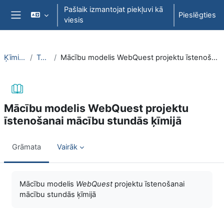
Atvērt galveno saturu
Pašlaik izmantojat piekļuvi kā
Pieslēgties
viesis
Sānu panelis
ĶīmiT026
Topic 1
Mācību modelis WebQuest projektu īstenošanai mācību stundās ķīmijā
Mācību modelis WebQuest projektu
īstenošanai mācību stundās ķīmijā
Grāmata
Vairāk
Izpildes nosacījumi
Mācību modelis
WebQuest
projektu īstenošanai
mācību stundās ķīmijā