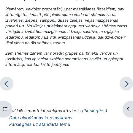
Piemēram, veidojot prezentāciju par mazgāšanas līdzekļiem, nav
lietderīgi tos iedalīt pēc pielietojuma veida un shēmas zaros
izvēlēties: ziepes, šampūni, dušas želejas, veļas mazgāšanas
pulveri utt. No ķīmijas priekšmeta apguves viedokļa shēmas zaros
vērtīgāk ir izvēlēties mazgāšanas līdzekļu sastāvu, mazgājošo
iedarbību, iedarbību uz vidi. Mazgāšanas līdzekļu daudzveidība ir
tikai viens no šīs shēmas zariem.
Zem shēmas zariem var norādīt grupas dalībnieku vārdus un
uzvārdus, kas apliecina skolēna apņemšanos savākt un apkopot
informāciju par konkrēto jautājumu.
Atvērt kursu indeksu
Atv
Pašlaik izmantojat piekļuvi kā viesis (
Pieslēgties
)
Datu glabāšanas kopsavilkums
Pārslēgties uz standarta tēmu