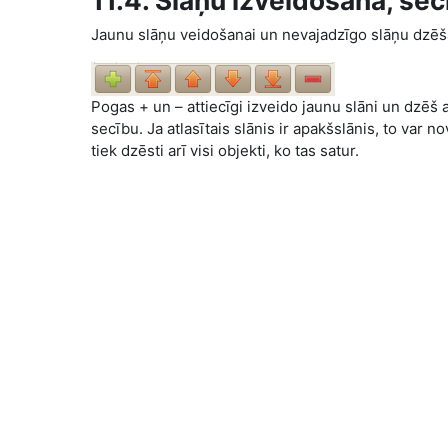
11.4. Slāņu izveidošana, se
Jaunu slāņu veidošanai un nevajadzīgo slāņu dzēš
Pogas + un – attiecīgi izveido jaunu slāni un dzēš a
secību. Ja atlasītais slānis ir apakšslānis, to var n
tiek dzēsti arī visi objekti, ko tas satur.