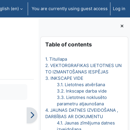
lish ‎(en)‎
You are currently using guest access
Log in
Blocks
Skip Table of contents
Table of contents
1. Titullapa
2. VEKTORGRAFIKAS LIETOTNES UN
TO IZMANTOŠANAS IESPĒJAS
3. INKSCAPE VIDE
3.1. Lietotnes atvēršana
3.2. Inkscape darba vide
3.3. Lietotnes noklusēto
parametru atjaunošana
4. JAUNAS DATNES IZVEIDOŠANA ,
DARBĪBAS AR DOKUMENTU
4.1. Jaunas zīmējuma datnes
izveidošana