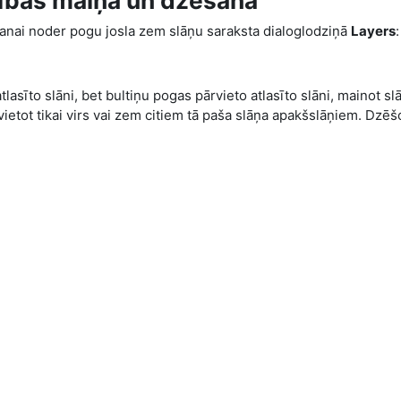
cības maiņa un dzēšana
anai noder pogu josla zem slāņu saraksta dialoglodziņā
Layers
:
tlasīto slāni, bet bultiņu pogas pārvieto atlasīto slāni, mainot sl
ovietot tikai virs vai zem citiem tā paša slāņa apakšslāņiem. Dzēšo