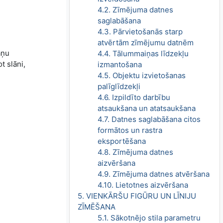
4.2. Zīmējuma datnes
saglabāšana
4.3. Pārvietošanās starp
atvērtām zīmējumu datnēm
āņu
4.4. Tālummaiņas līdzekļu
t slāni,
izmantošana
4.5. Objektu izvietošanas
palīglīdzekļi
4.6. Izpildīto darbību
atsaukšana un atatsaukšana
4.7. Datnes saglabāšana citos
formātos un rastra
eksportēšana
4.8. Zīmējuma datnes
aizvēršana
4.9. Zīmējuma datnes atvēršana
4.10. Lietotnes aizvēršana
5. VIENKĀRŠU FIGŪRU UN LĪNIJU
ZĪMĒŠANA
5.1. Sākotnējo stila parametru