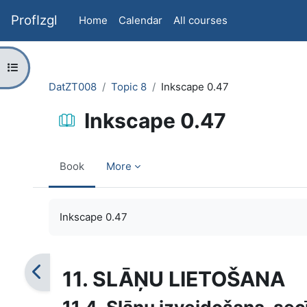
Skip to main content
ProfIzgl
Home
Calendar
All courses
Open course index
DatZT008
Topic 8
Inkscape 0.47
Inkscape 0.47
Book
More
Completion requirements
Inkscape 0.47
11. SLĀŅU LIETOŠANA