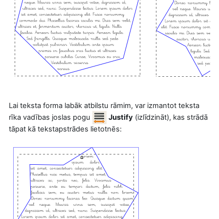
Lai teksta forma labāk atbilstu rāmim, var izmantot teksta
rīka vadības joslas pogu
Justify
(izlīdzināt), kas strādā
tāpat kā tekstapstrādes lietotnēs: