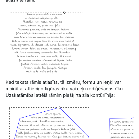
Kad teksta rāmis atlasīts, tā izmēru, formu un leņķi var
mainīt ar attiecīgo figūras rīku vai ceļu rediģēšanas rīku.
Uzskatāmībai attēlā rāmim piešķirta zila kontūrlīnija: