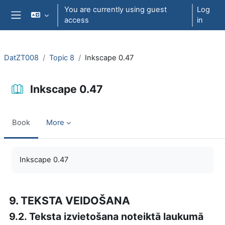
Skip to main content
You are currently using guest
Log
access
in
Side panel
DatZT008
Topic 8
Inkscape 0.47
Inkscape 0.47
Book
More
Completion requirements
Inkscape 0.47
9. TEKSTA VEIDOŠANA
9.2. Teksta izvietošana noteiktā laukumā