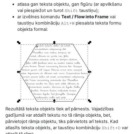
atlasa gan teksta objektu, gan figūru (ar apvilkšanu
vai piespiežot un turot
taustiņu);
Shift
ar izvēlnes komandu
Text / Flow into Frame
vai
taustiņu kombināciju
piesaista teksta formu
Alt+W
objekta formai:
Rezultātā teksta objekts tiek arī pārnests. Vajadzības
gadījumā var atdalīt tekstu no tā rāmja objekta, bet,
pārvietojot rāmja objektu, tiks pārvietots arī teksts. Kad
atlasīts teksta objekts, ar taustiņu kombināciju
var
Shift+D
atlasīt tā rāmi: